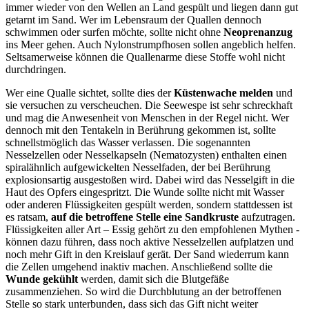
immer wieder von den Wellen an Land gespült und liegen dann gut
getarnt im Sand. Wer im Lebensraum der Quallen dennoch
schwimmen oder surfen möchte, sollte nicht ohne
Neoprenanzug
ins Meer gehen. Auch Nylonstrumpfhosen sollen angeblich helfen.
Seltsamerweise können die Quallenarme diese Stoffe wohl nicht
durchdringen.
Wer eine Qualle sichtet, sollte dies der
Küstenwache melden
und
sie versuchen zu verscheuchen. Die Seewespe ist sehr schreckhaft
und mag die Anwesenheit von Menschen in der Regel nicht. Wer
dennoch mit den Tentakeln in Berührung gekommen ist, sollte
schnellstmöglich das Wasser verlassen. Die sogenannten
Nesselzellen oder Nesselkapseln (Nematozysten) enthalten einen
spiralähnlich aufgewickelten Nesselfaden, der bei Berührung
explosionsartig ausgestoßen wird. Dabei wird das Nesselgift in die
Haut des Opfers eingespritzt. Die Wunde sollte nicht mit Wasser
oder anderen Flüssigkeiten gespült werden, sondern stattdessen ist
es ratsam,
auf die betroffene Stelle eine Sandkruste
aufzutragen.
Flüssigkeiten aller Art – Essig gehört zu den empfohlenen Mythen -
können dazu führen, dass noch aktive Nesselzellen aufplatzen und
noch mehr Gift in den Kreislauf gerät. Der Sand wiederrum kann
die Zellen umgehend inaktiv machen. Anschließend sollte die
Wunde gekühlt
werden, damit sich die Blutgefäße
zusammenziehen. So wird die Durchblutung an der betroffenen
Stelle so stark unterbunden, dass sich das Gift nicht weiter