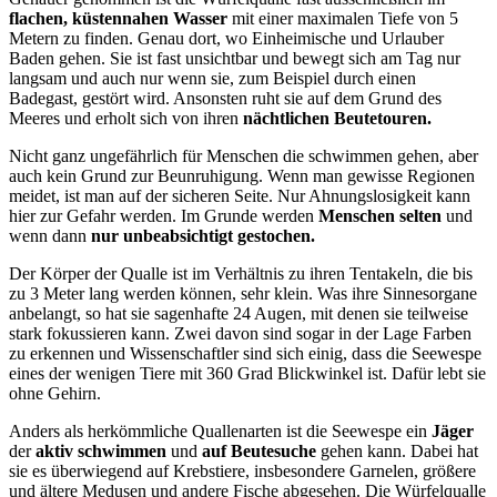
flachen, küstennahen Wasser
mit einer maximalen Tiefe von 5
Metern zu finden. Genau dort, wo Einheimische und Urlauber
Baden gehen. Sie ist fast unsichtbar und bewegt sich am Tag nur
langsam und auch nur wenn sie, zum Beispiel durch einen
Badegast, gestört wird. Ansonsten ruht sie auf dem Grund des
Meeres und erholt sich von ihren
nächtlichen Beutetouren.
Nicht ganz ungefährlich für Menschen die schwimmen gehen, aber
auch kein Grund zur Beunruhigung. Wenn man gewisse Regionen
meidet, ist man auf der sicheren Seite. Nur Ahnungslosigkeit kann
hier zur Gefahr werden. Im Grunde werden
Menschen selten
und
wenn dann
nur unbeabsichtigt gestochen.
Der Körper der Qualle ist im Verhältnis zu ihren Tentakeln, die bis
zu 3 Meter lang werden können, sehr klein. Was ihre Sinnesorgane
anbelangt, so hat sie sagenhafte 24 Augen, mit denen sie teilweise
stark fokussieren kann. Zwei davon sind sogar in der Lage Farben
zu erkennen und Wissenschaftler sind sich einig, dass die Seewespe
eines der wenigen Tiere mit 360 Grad Blickwinkel ist. Dafür lebt sie
ohne Gehirn.
Anders als herkömmliche Quallenarten ist die Seewespe ein
Jäger
der
aktiv schwimmen
und
auf Beutesuche
gehen kann. Dabei hat
sie es überwiegend auf Krebstiere, insbesondere Garnelen, größere
und ältere Medusen und andere Fische abgesehen. Die Würfelqualle