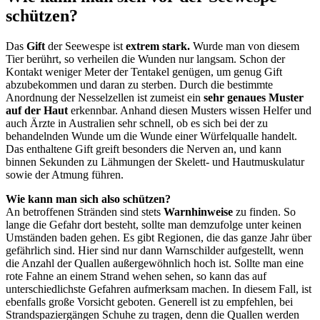
schützen?
Das
Gift
der Seewespe ist
extrem stark.
Wurde man von diesem
Tier berührt, so verheilen die Wunden nur langsam. Schon der
Kontakt weniger Meter der Tentakel genügen, um genug Gift
abzubekommen und daran zu sterben. Durch die bestimmte
Anordnung der Nesselzellen ist zumeist ein
sehr genaues Muster
auf der Haut
erkennbar. Anhand diesen Musters wissen Helfer und
auch Ärzte in Australien sehr schnell, ob es sich bei der zu
behandelnden Wunde um die Wunde einer Würfelqualle handelt.
Das enthaltene Gift greift besonders die Nerven an, und kann
binnen Sekunden zu Lähmungen der Skelett- und Hautmuskulatur
sowie der Atmung führen.
Wie kann man sich also schützen?
An betroffenen Stränden sind stets
Warnhinweise
zu finden. So
lange die Gefahr dort besteht, sollte man demzufolge unter keinen
Umständen baden gehen. Es gibt Regionen, die das ganze Jahr über
gefährlich sind. Hier sind nur dann Warnschilder aufgestellt, wenn
die Anzahl der Quallen außergewöhnlich hoch ist. Sollte man eine
rote Fahne an einem Strand wehen sehen, so kann das auf
unterschiedlichste Gefahren aufmerksam machen. In diesem Fall, ist
ebenfalls große Vorsicht geboten. Generell ist zu empfehlen, bei
Strandspaziergängen Schuhe zu tragen, denn die Quallen werden