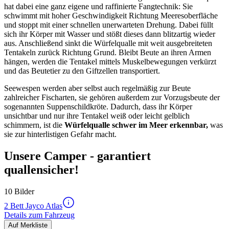
hat dabei eine ganz eigene und raffinierte Fangtechnik: Sie
schwimmt mit hoher Geschwindigkeit Richtung Meeresoberfläche
und stoppt mit einer schnellen unerwarteten Drehung. Dabei füllt
sich ihr Körper mit Wasser und stößt dieses dann blitzartig wieder
aus. Anschließend sinkt die Würfelqualle mit weit ausgebreiteten
Tentakeln zurück Richtung Grund. Bleibt Beute an ihren Armen
hängen, werden die Tentakel mittels Muskelbewegungen verkürzt
und das Beutetier zu den Giftzellen transportiert.
Seewespen werden aber selbst auch regelmäßig zur Beute
zahlreicher Fischarten, sie gehören außerdem zur Vorzugsbeute der
sogenannten Suppenschildkröte. Dadurch, dass ihr Körper
unsichtbar und nur ihre Tentakel weiß oder leicht gelblich
schimmern, ist die
Würfelqualle schwer im Meer erkennbar,
was
sie zur hinterlistigen Gefahr macht.
Unsere Camper - garantiert
quallensicher!
10 Bilder
2 Bett Jayco Atlas
Details zum Fahrzeug
Auf Merkliste