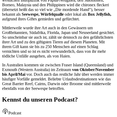
westlichen Indopazifik von Papua-Neuginea, den Salomonen,
Borneo, Malaysia und den Philippinen wird die chironex fleckeri
(übersetzt heißt das so viel wie „Die mordende Hand“), besser
bekannt als
Seewespe, Würfelqualle
oder lokal als
Box Jellyfish,
aufgrund ihres Giftes gemieden und gefürchtet.
Mittlerweile wurde ihre Art auch in den Gewässern um
Großbritannien, Südafrika, Florida, Japan und Neuseeland gesichtet.
So unscheinbar sie auch ist, zählt sie dennoch zu den gefährlichsten
ihrer Art und zu den giftigsten Tieren auf diesem Planeten. Mit
ihrem Gift kann sie bis zu 250 Menschen auf einen Schlag
vernichten und so ist es nicht verwunderlich, dass von ihr mehr
tödliche Unfälle ausgehen, als von Haien.
In Australien kommen sie zwischen Fraser Island (Queensland) und
Exmouth (Western Australia) im Zeitraum
von Oktober/November
bis April/Mai
vor. Doch auch das restliche Jahr über werden immer
häufiger Vorfälle gemeldet. Beliebte Urlaubsdestinationen wie das
Great Barrier Reef, Cairns, Darwin oder Broome sind mittlerweile
ebenfalls von der Seewespe betroffen.
Kennst du unseren Podcast?
Podcast