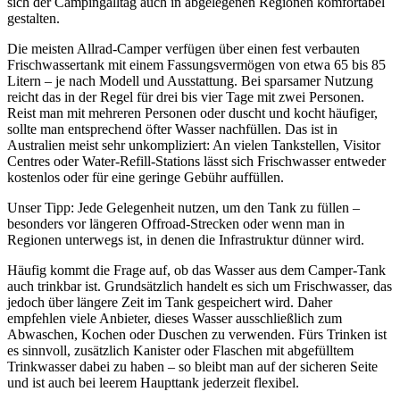
sich der Campingalltag auch in abgelegenen Regionen komfortabel
gestalten.
Die meisten Allrad-Camper verfügen über einen fest verbauten
Frischwassertank mit einem Fassungsvermögen von etwa 65 bis 85
Litern – je nach Modell und Ausstattung. Bei sparsamer Nutzung
reicht das in der Regel für drei bis vier Tage mit zwei Personen.
Reist man mit mehreren Personen oder duscht und kocht häufiger,
sollte man entsprechend öfter Wasser nachfüllen. Das ist in
Australien meist sehr unkompliziert: An vielen Tankstellen, Visitor
Centres oder Water-Refill-Stations lässt sich Frischwasser entweder
kostenlos oder für eine geringe Gebühr auffüllen.
Unser Tipp: Jede Gelegenheit nutzen, um den Tank zu füllen –
besonders vor längeren Offroad-Strecken oder wenn man in
Regionen unterwegs ist, in denen die Infrastruktur dünner wird.
Häufig kommt die Frage auf, ob das Wasser aus dem Camper-Tank
auch trinkbar ist. Grundsätzlich handelt es sich um Frischwasser, das
jedoch über längere Zeit im Tank gespeichert wird. Daher
empfehlen viele Anbieter, dieses Wasser ausschließlich zum
Abwaschen, Kochen oder Duschen zu verwenden. Fürs Trinken ist
es sinnvoll, zusätzlich Kanister oder Flaschen mit abgefülltem
Trinkwasser dabei zu haben – so bleibt man auf der sicheren Seite
und ist auch bei leerem Haupttank jederzeit flexibel.