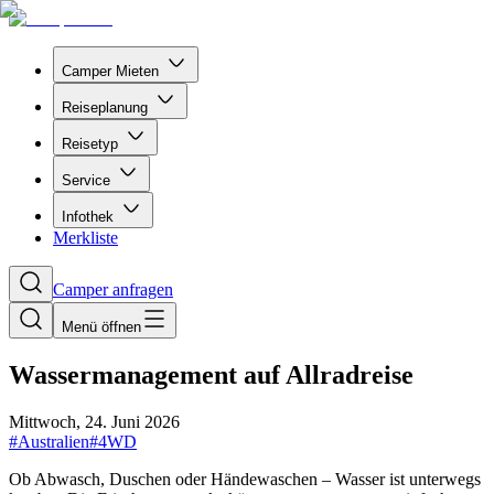
Camper Mieten
Reiseplanung
Reisetyp
Service
Infothek
Merkliste
Camper anfragen
Menü öffnen
Wassermanagement auf Allradreise
Mittwoch, 24. Juni 2026
#
Australien
#
4WD
Ob Abwasch, Duschen oder Händewaschen – Wasser ist unterwegs