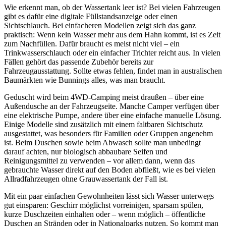
Wie erkennt man, ob der Wassertank leer ist? Bei vielen Fahrzeugen
gibt es dafür eine digitale Füllstandsanzeige oder einen
Sichtschlauch. Bei einfacheren Modellen zeigt sich das ganz
praktisch: Wenn kein Wasser mehr aus dem Hahn kommt, ist es Zeit
zum Nachfüllen. Dafür braucht es meist nicht viel – ein
Trinkwasserschlauch oder ein einfacher Trichter reicht aus. In vielen
Fällen gehört das passende Zubehör bereits zur
Fahrzeugausstattung. Sollte etwas fehlen, findet man in australischen
Baumärkten wie Bunnings alles, was man braucht.
Geduscht wird beim 4WD-Camping meist draußen – über eine
Außendusche an der Fahrzeugseite. Manche Camper verfügen über
eine elektrische Pumpe, andere über eine einfache manuelle Lösung.
Einige Modelle sind zusätzlich mit einem faltbaren Sichtschutz
ausgestattet, was besonders für Familien oder Gruppen angenehm
ist. Beim Duschen sowie beim Abwasch sollte man unbedingt
darauf achten, nur biologisch abbaubare Seifen und
Reinigungsmittel zu verwenden – vor allem dann, wenn das
gebrauchte Wasser direkt auf den Boden abfließt, wie es bei vielen
Allradfahrzeugen ohne Grauwassertank der Fall ist.
Mit ein paar einfachen Gewohnheiten lässt sich Wasser unterwegs
gut einsparen: Geschirr möglichst vorreinigen, sparsam spülen,
kurze Duschzeiten einhalten oder – wenn möglich – öffentliche
Duschen an Stränden oder in Nationalparks nutzen. So kommt man