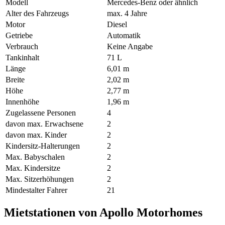
Modell
Mercedes-Benz oder ähnlich
Alter des Fahrzeugs
max. 4 Jahre
Motor
Diesel
Getriebe
Automatik
Verbrauch
Keine Angabe
Tankinhalt
71 L
Länge
6,01 m
Breite
2,02 m
Höhe
2,77 m
Innenhöhe
1,96 m
Zugelassene Personen
4
davon max. Erwachsene
2
davon max. Kinder
2
Kindersitz-Halterungen
2
Max. Babyschalen
2
Max. Kindersitze
2
Max. Sitzerhöhungen
2
Mindestalter Fahrer
21
Mietstationen von Apollo Motorhomes