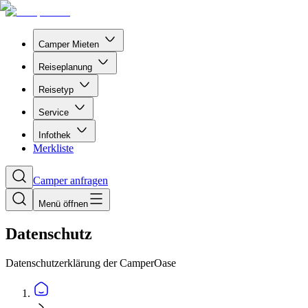
Camper Mieten
Reiseplanung
Reisetyp
Service
Infothek
Merkliste
Camper anfragen
Menü öffnen
Datenschutz
Datenschutzerklärung der CamperOase