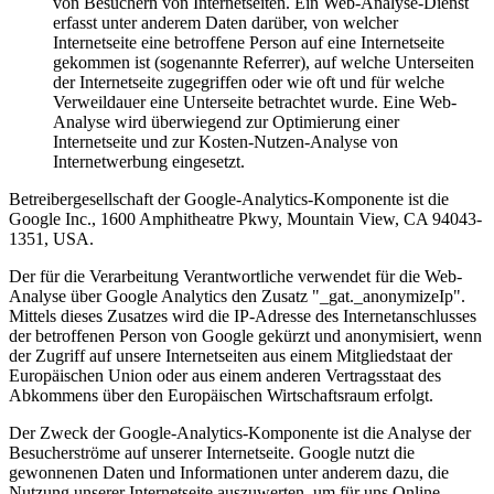
von Besuchern von Internetseiten. Ein Web-Analyse-Dienst
erfasst unter anderem Daten darüber, von welcher
Internetseite eine betroffene Person auf eine Internetseite
gekommen ist (sogenannte Referrer), auf welche Unterseiten
der Internetseite zugegriffen oder wie oft und für welche
Verweildauer eine Unterseite betrachtet wurde. Eine Web-
Analyse wird überwiegend zur Optimierung einer
Internetseite und zur Kosten-Nutzen-Analyse von
Internetwerbung eingesetzt.
Betreibergesellschaft der Google-Analytics-Komponente ist die
Google Inc., 1600 Amphitheatre Pkwy, Mountain View, CA 94043-
1351, USA.
Der für die Verarbeitung Verantwortliche verwendet für die Web-
Analyse über Google Analytics den Zusatz "_gat._anonymizeIp".
Mittels dieses Zusatzes wird die IP-Adresse des Internetanschlusses
der betroffenen Person von Google gekürzt und anonymisiert, wenn
der Zugriff auf unsere Internetseiten aus einem Mitgliedstaat der
Europäischen Union oder aus einem anderen Vertragsstaat des
Abkommens über den Europäischen Wirtschaftsraum erfolgt.
Der Zweck der Google-Analytics-Komponente ist die Analyse der
Besucherströme auf unserer Internetseite. Google nutzt die
gewonnenen Daten und Informationen unter anderem dazu, die
Nutzung unserer Internetseite auszuwerten, um für uns Online-