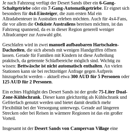
Je nach Fahrzeug verfügt der Desert Sands über ein
6-Gang-
Schaltgetriebe
oder ein
7-Gang-Automatikgetriebe
. Er eignet sich
besonders für
4x4-Einsteiger
, die zum ersten Mal ein
Allradabenteuer in Australien erleben möchten. Auch für 4x4-Fans,
die vor allem die
Ostküste Australiens
bereisen möchten, ist das
Fahrzeug spannend, da es in dieser Region generell weniger
Allradcamper zur Auswahl gibt.
Geschlafen wird in zwei
manuell aufbaubaren Hartschalen-
Dachzelten
, die sich abends mit wenigen Handgriffen öffnen
lassen. Gerade für Familien mit Kindern ist diese Aufteilung
praktisch, da getrennte Schlafbereiche möglich sind. Wichtig zu
wissen:
Bettwäsche ist nicht automatisch enthalten
. An vielen
Stationen kann sie bei rechtzeitiger Anfrage gegen Aufpreis
hinzugebucht werden – aktuell etwa
300 AUD für 5 Personen
oder
125 AUD für 2 Personen
.
Ein echtes Highlight des Desert Sands ist der große
75-Liter Dual-
Zone-Kühlschrank
. Dieser kann gleichzeitig als Kühlschrank und
Gefrierfach genutzt werden und bietet damit deutlich mehr
Flexibilität bei der Versorgung unterwegs. Gerade auf längeren
Strecken oder bei Reisen in wärmere Regionen ist das ein großer
Vorteil.
Insgesamt ist der
Desert Sands von Campervan Village
eine