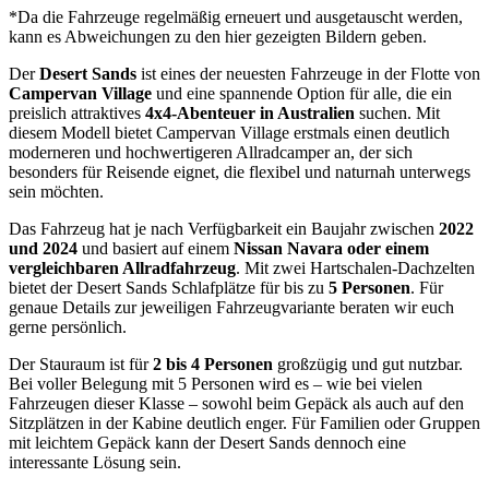
*Da die Fahrzeuge regelmäßig erneuert und ausgetauscht werden,
kann es Abweichungen zu den hier gezeigten Bildern geben.
Der
Desert Sands
ist eines der neuesten Fahrzeuge in der Flotte von
Campervan Village
und eine spannende Option für alle, die ein
preislich attraktives
4x4-Abenteuer in Australien
suchen. Mit
diesem Modell bietet Campervan Village erstmals einen deutlich
moderneren und hochwertigeren Allradcamper an, der sich
besonders für Reisende eignet, die flexibel und naturnah unterwegs
sein möchten.
Das Fahrzeug hat je nach Verfügbarkeit ein Baujahr zwischen
2022
und 2024
und basiert auf einem
Nissan Navara oder einem
vergleichbaren Allradfahrzeug
. Mit zwei Hartschalen-Dachzelten
bietet der Desert Sands Schlafplätze für bis zu
5 Personen
. Für
genaue Details zur jeweiligen Fahrzeugvariante beraten wir euch
gerne persönlich.
Der Stauraum ist für
2 bis 4 Personen
großzügig und gut nutzbar.
Bei voller Belegung mit 5 Personen wird es – wie bei vielen
Fahrzeugen dieser Klasse – sowohl beim Gepäck als auch auf den
Sitzplätzen in der Kabine deutlich enger. Für Familien oder Gruppen
mit leichtem Gepäck kann der Desert Sands dennoch eine
interessante Lösung sein.