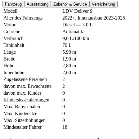
Fahrzeug
Ausstattung
Zubehör & Service
Versicherung
Modell
LDV Deliver 9
Alter des Fahrzeugs
2022+, Innenausbau 2023-2025
Motor
Diesel — 3.0 L
Getriebe
Automatik
Verbrauch
9,0 L/100 km
Tankinhalt
70 L
Länge
5,90 m
Breite
1,90 m
Höhe
2,80 m
Innenhöhe
2,60 m
Zugelassene Personen
2
davon max. Erwachsene
2
davon max. Kinder
0
Kindersitz-Halterungen
0
Max. Babyschalen
0
Max. Kindersitze
0
Max. Sitzerhöhungen
0
Mindestalter Fahrer
18