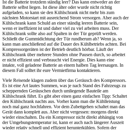
Ist die Batterie trotzdem ständig leer? Das kann entweder an der
Batterie selbst liegen. Ist diese älter oder wurde nicht richtig
aufgeladen, so kann sie den Kühlschrank nicht mehr bis zum
nächsten Motorstart mit ausreichend Strom versorgen. Aber auch der
Kühlschrank kann Schuld an einer ständig leeren Batterie sein,
wenn er ineffizient ist und daher viel zu viel arbeiten muss. Der
Kühlschrank sollte also auf Spalten in der Tür geprüft werden.
Schließt die Gummidichtung der Tür rundherum ab? Wenn ja, so
kann man anschließend auf die Dauer des Kühlbetriebs achten. Bei
Kompressorgeräten ist der Betrieb deutlich hörbar. Läuft der
Kühlschrank über mehrere Stunden ohne Pausen durch, so arbeitet
er nicht effizient und verbraucht viel Energie. Dies kann eine
intakte, voll geladene Batterie an einem halben Tag leersaugen. In
diesem Fall solltet ihr eure Vermietfirma kontaktieren.
Viele Reisende klagen zudem über das Geräusch des Kompressors.
Es ist eine Art lautes Summen, was je nach Stand des Fahrzeugs zu
scheppernden Geräuschen durch umliegende Bauteile am
Kühlschrank führt. Es gibt aber einen ganz einfachen Tipp: Schaltet
den Kühlschrank nachts aus. Vorher kann man die Kühlleistung
noch mal ganz hochfahren. Vor dem Zubettgehen schaltet man das
Gerät dann komplett aus. Aber nicht vergessen: morgens direkt
wieder einschalten. Da ein Kompressor nicht direkt abhängig von
der Umgebungstemperatur ist, kann er auch nach längerer Auszeit
wieder relativ schnell und effizient herunterkühlen. Sofern der