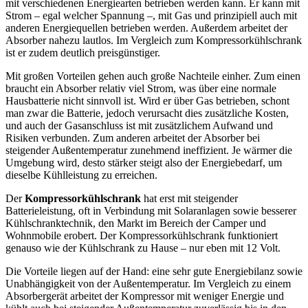
mit verschiedenen Energiearten betrieben werden kann. Er kann mit
Strom – egal welcher Spannung –, mit Gas und prinzipiell auch mit
anderen Energiequellen betrieben werden. Außerdem arbeitet der
Absorber nahezu lautlos. Im Vergleich zum Kompressorkühlschrank
ist er zudem deutlich preisgünstiger.
Mit großen Vorteilen gehen auch große Nachteile einher. Zum einen
braucht ein Absorber relativ viel Strom, was über eine normale
Hausbatterie nicht sinnvoll ist. Wird er über Gas betrieben, schont
man zwar die Batterie, jedoch verursacht dies zusätzliche Kosten,
und auch der Gasanschluss ist mit zusätzlichem Aufwand und
Risiken verbunden. Zum anderen arbeitet der Absorber bei
steigender Außentemperatur zunehmend ineffizient. Je wärmer die
Umgebung wird, desto stärker steigt also der Energiebedarf, um
dieselbe Kühlleistung zu erreichen.
Der
Kompressorkühlschrank
hat erst mit steigender
Batterieleistung, oft in Verbindung mit Solaranlagen sowie besserer
Kühlschranktechnik, den Markt im Bereich der Camper und
Wohnmobile erobert. Der Kompressorkühlschrank funktioniert
genauso wie der Kühlschrank zu Hause – nur eben mit 12 Volt.
Die Vorteile liegen auf der Hand: eine sehr gute Energiebilanz sowie
Unabhängigkeit von der Außentemperatur. Im Vergleich zu einem
Absorbergerät arbeitet der Kompressor mit weniger Energie und