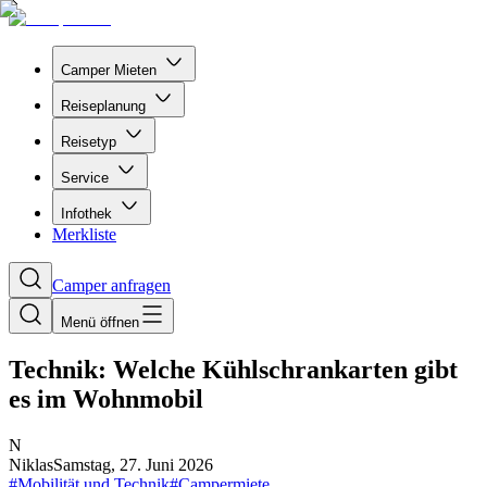
Camper Mieten
Reiseplanung
Reisetyp
Service
Infothek
Merkliste
Camper anfragen
Menü öffnen
Technik: Welche Kühlschrankarten gibt
es im Wohnmobil
N
Niklas
Samstag, 27. Juni 2026
#
Mobilität und Technik
#
Campermiete