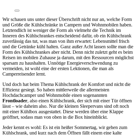
Wir schauen uns unter dieser Überschrift nicht nur an, welche Form
und Größe die Kühlschränke in Campern und Wohnmobilen haben.
Letztendlich ist weniger die Form als vielmehr die Technik im
Inneren des Kühlschrankes entscheidend dafür, ob ein Kühlschrank
zuverlässig das tut, was man von ihm erwartet: Lebensmittel frisch
und die Getränke kühl halten. Ganz außer Acht lassen sollte man die
Form des Kühlschrankes aber nicht. Denn nicht zuletzt geht es beim
Reisen im mobilen Zuhause ja darum, mit den Ressourcen möglichst
sparsam zu haushalten. Unnötige Energieverschwendung zu
vermeiden, ist wohl eine der ersten Lektionen, die man als
Camperreisender lernt.
Und doch hat beim Thema Kühlschrank der Komfort und nicht die
Effizienz gesiegt. So haben mittlerweile die allermeisten
Hochdachcamper und Wohnmobile einen sogenannten
Frontloader
, also einen Kühlschrank, der sich mit einer Tür öffnen
lässt – wie daheim also. Nur die kleinen Sleepervans sind oft noch
mit einer Kühlbox ausgestattet. Diese werden über eine Klappe
geöffnet, sodass man von oben in die Box hineinblickt.
Jeder kennt es wohl: Es ist ein heißer Sommertag, wir gehen zum
Kühlschrank, und kurz nach dem Öffnen fällt einem eine kalte