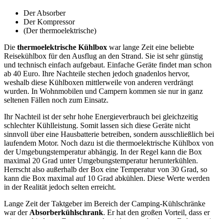
Der Absorber
Der Kompressor
(Der thermoelektrische)
Die
thermoelektrische Kühlbox
war lange Zeit eine beliebte
Reisekühlbox für den Ausflug an den Strand. Sie ist sehr günstig
und technisch einfach aufgebaut. Einfache Geräte findet man schon
ab 40 Euro. Ihre Nachteile stechen jedoch gnadenlos hervor,
weshalb diese Kühlboxen mittlerweile von anderen verdrängt
wurden. In Wohnmobilen und Campern kommen sie nur in ganz
seltenen Fällen noch zum Einsatz.
Ihr Nachteil ist der sehr hohe Energieverbrauch bei gleichzeitig
schlechter Kühlleistung. Somit lassen sich diese Geräte nicht
sinnvoll über eine Hausbatterie betreiben, sondern ausschließlich bei
laufendem Motor. Noch dazu ist die thermoelektrische Kühlbox von
der Umgebungstemperatur abhängig. In der Regel kann die Box
maximal 20 Grad unter Umgebungstemperatur herunterkühlen.
Herrscht also außerhalb der Box eine Temperatur von 30 Grad, so
kann die Box maximal auf 10 Grad abkühlen. Diese Werte werden
in der Realität jedoch selten erreicht.
Lange Zeit der Taktgeber im Bereich der Camping-Kühlschränke
war der
Absorberkühlschrank
. Er hat den großen Vorteil, dass er