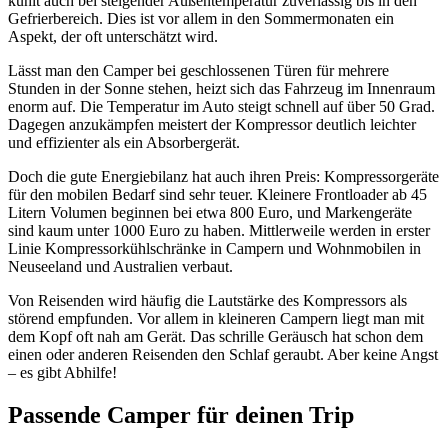
kühlt auch bei steigender Außentemperatur zuverlässig bis in den
Gefrierbereich. Dies ist vor allem in den Sommermonaten ein
Aspekt, der oft unterschätzt wird.
Lässt man den Camper bei geschlossenen Türen für mehrere
Stunden in der Sonne stehen, heizt sich das Fahrzeug im Innenraum
enorm auf. Die Temperatur im Auto steigt schnell auf über 50 Grad.
Dagegen anzukämpfen meistert der Kompressor deutlich leichter
und effizienter als ein Absorbergerät.
Doch die gute Energiebilanz hat auch ihren Preis: Kompressorgeräte
für den mobilen Bedarf sind sehr teuer. Kleinere Frontloader ab 45
Litern Volumen beginnen bei etwa 800 Euro, und Markengeräte
sind kaum unter 1000 Euro zu haben. Mittlerweile werden in erster
Linie Kompressorkühlschränke in Campern und Wohnmobilen in
Neuseeland und Australien verbaut.
Von Reisenden wird häufig die Lautstärke des Kompressors als
störend empfunden. Vor allem in kleineren Campern liegt man mit
dem Kopf oft nah am Gerät. Das schrille Geräusch hat schon dem
einen oder anderen Reisenden den Schlaf geraubt. Aber keine Angst
– es gibt Abhilfe!
Passende Camper für deinen Trip