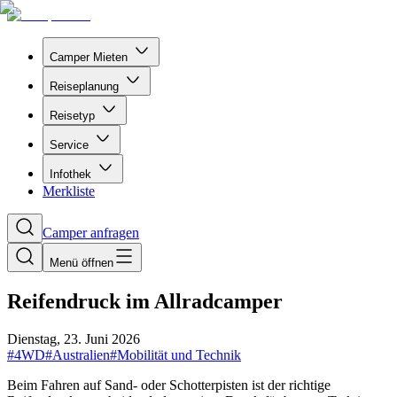
Camper Mieten
Reiseplanung
Reisetyp
Service
Infothek
Merkliste
Camper anfragen
Menü öffnen
Reifendruck im Allradcamper
Dienstag, 23. Juni 2026
#
4WD
#
Australien
#
Mobilität und Technik
Beim Fahren auf Sand- oder Schotterpisten ist der richtige