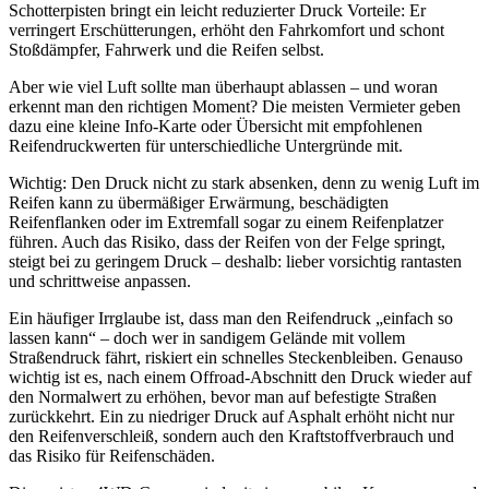
Schotterpisten bringt ein leicht reduzierter Druck Vorteile: Er
verringert Erschütterungen, erhöht den Fahrkomfort und schont
Stoßdämpfer, Fahrwerk und die Reifen selbst.
Aber wie viel Luft sollte man überhaupt ablassen – und woran
erkennt man den richtigen Moment? Die meisten Vermieter geben
dazu eine kleine Info-Karte oder Übersicht mit empfohlenen
Reifendruckwerten für unterschiedliche Untergründe mit.
Wichtig: Den Druck nicht zu stark absenken, denn zu wenig Luft im
Reifen kann zu übermäßiger Erwärmung, beschädigten
Reifenflanken oder im Extremfall sogar zu einem Reifenplatzer
führen. Auch das Risiko, dass der Reifen von der Felge springt,
steigt bei zu geringem Druck – deshalb: lieber vorsichtig rantasten
und schrittweise anpassen.
Ein häufiger Irrglaube ist, dass man den Reifendruck „einfach so
lassen kann“ – doch wer in sandigem Gelände mit vollem
Straßendruck fährt, riskiert ein schnelles Steckenbleiben. Genauso
wichtig ist es, nach einem Offroad-Abschnitt den Druck wieder auf
den Normalwert zu erhöhen, bevor man auf befestigte Straßen
zurückkehrt. Ein zu niedriger Druck auf Asphalt erhöht nicht nur
den Reifenverschleiß, sondern auch den Kraftstoffverbrauch und
das Risiko für Reifenschäden.