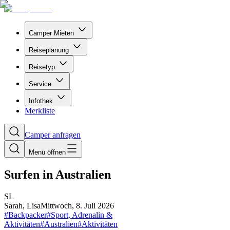
Camper Mieten
Reiseplanung
Reisetyp
Service
Infothek
Merkliste
Camper anfragen
Menü öffnen
Surfen in Australien
S
L
Sarah, Lisa
Mittwoch, 8. Juli 2026
#
Backpacker
#
Sport, Adrenalin &
Aktivitäten
#
Australien
#
Aktivitäten