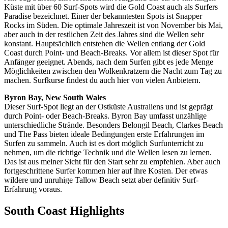
Küste mit über 60 Surf-Spots wird die Gold Coast auch als Surfers
Paradise bezeichnet. Einer der bekanntesten Spots ist Snapper
Rocks im Süden. Die optimale Jahreszeit ist von November bis Mai,
aber auch in der restlichen Zeit des Jahres sind die Wellen sehr
konstant. Hauptsächlich entstehen die Wellen entlang der Gold
Coast durch Point- und Beach-Breaks. Vor allem ist dieser Spot für
Anfänger geeignet. Abends, nach dem Surfen gibt es jede Menge
Möglichkeiten zwischen den Wolkenkratzern die Nacht zum Tag zu
machen. Surfkurse findest du auch hier von vielen Anbietern.
Byron Bay, New South Wales
Dieser Surf-Spot liegt an der Ostküste Australiens und ist geprägt
durch Point- oder Beach-Breaks. Byron Bay umfasst unzählige
unterschiedliche Strände. Besonders Belongil Beach, Clarkes Beach
und The Pass bieten ideale Bedingungen erste Erfahrungen im
Surfen zu sammeln. Auch ist es dort möglich Surfunterricht zu
nehmen, um die richtige Technik und die Wellen lesen zu lernen.
Das ist aus meiner Sicht für den Start sehr zu empfehlen. Aber auch
fortgeschrittene Surfer kommen hier auf ihre Kosten. Der etwas
wildere und unruhige Tallow Beach setzt aber definitiv Surf-
Erfahrung voraus.
South Coast Highlights