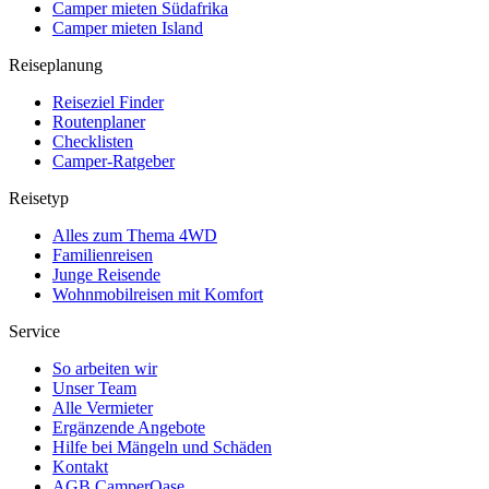
Camper mieten Südafrika
Camper mieten Island
Reiseplanung
Reiseziel Finder
Routenplaner
Checklisten
Camper-Ratgeber
Reisetyp
Alles zum Thema 4WD
Familienreisen
Junge Reisende
Wohnmobilreisen mit Komfort
Service
So arbeiten wir
Unser Team
Alle Vermieter
Ergänzende Angebote
Hilfe bei Mängeln und Schäden
Kontakt
AGB CamperOase