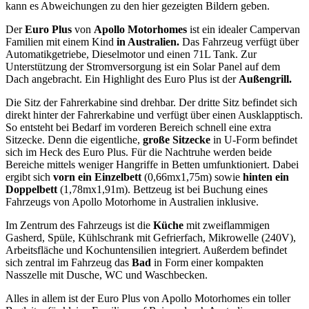
kann es Abweichungen zu den hier gezeigten Bildern geben.
Der
Euro Plus
von
Apollo Motorhomes
ist ein idealer Campervan
Familien mit einem Kind
in Australien.
Das Fahrzeug verfügt über
Automatikgetriebe, Dieselmotor und einen 71L Tank. Zur
Unterstützung der Stromversorgung ist ein Solar Panel auf dem
Dach angebracht. Ein Highlight des Euro Plus ist der
Außengrill.
Die Sitz der Fahrerkabine sind drehbar. Der dritte Sitz befindet sich
direkt hinter der Fahrerkabine und verfügt über einen Ausklapptisch.
So entsteht bei Bedarf im vorderen Bereich schnell eine extra
Sitzecke. Denn die eigentliche,
große Sitzecke
in U-Form befindet
sich im Heck des Euro Plus. Für die Nachtruhe werden beide
Bereiche mittels weniger Hangriffe in Betten umfunktioniert. Dabei
ergibt sich
vorn ein Einzelbett
(0,66mx1,75m) sowie
hinten ein
Doppelbett
(1,78mx1,91m). Bettzeug ist bei Buchung eines
Fahrzeugs von Apollo Motorhome in Australien inklusive.
Im Zentrum des Fahrzeugs ist die
Küche
mit zweiflammigen
Gasherd, Spüle, Kühlschrank mit Gefrierfach, Mikrowelle (240V),
Arbeitsfläche und Kochuntensilien integriert. Außerdem befindet
sich zentral im Fahrzeug das
Bad
in Form einer kompakten
Nasszelle mit Dusche, WC und Waschbecken.
Alles in allem ist der Euro Plus von Apollo Motorhomes ein toller