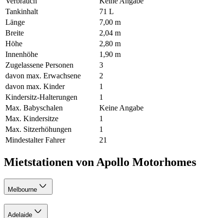
Verbrauch
Keine Angabe
Tankinhalt
71 L
Länge
7,00 m
Breite
2,04 m
Höhe
2,80 m
Innenhöhe
1,90 m
Zugelassene Personen
3
davon max. Erwachsene
2
davon max. Kinder
1
Kindersitz-Halterungen
1
Max. Babyschalen
Keine Angabe
Max. Kindersitze
1
Max. Sitzerhöhungen
1
Mindestalter Fahrer
21
Mietstationen von Apollo Motorhomes
Melbourne
Adelaide