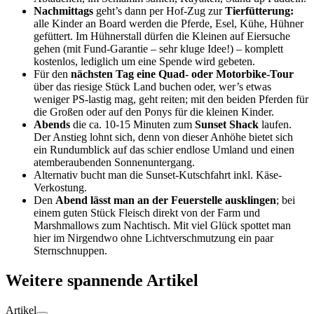
Nachmittags
geht’s dann per Hof-Zug zur
Tierfütterung:
alle Kinder an Board werden die Pferde, Esel, Kühe, Hühner
gefüttert. Im Hühnerstall dürfen die Kleinen auf Eiersuche
gehen (mit Fund-Garantie – sehr kluge Idee!) – komplett
kostenlos, lediglich um eine Spende wird gebeten.
Für den
nächsten Tag eine Quad- oder Motorbike-Tour
über das riesige Stück Land buchen oder, wer’s etwas
weniger PS-lastig mag, geht reiten; mit den beiden Pferden für
die Großen oder auf den Ponys für die kleinen Kinder.
Abends
die ca. 10-15 Minuten zum
Sunset Shack
laufen.
Der Anstieg lohnt sich, denn von dieser Anhöhe bietet sich
ein Rundumblick auf das schier endlose Umland und einen
atemberaubenden Sonnenuntergang.
Alternativ bucht man die Sunset-Kutschfahrt inkl. Käse-
Verkostung.
Den
Abend lässt man an der Feuerstelle ausklingen
; bei
einem guten Stück Fleisch direkt von der Farm und
Marshmallows zum Nachtisch. Mit viel Glück spottet man
hier im Nirgendwo ohne Lichtverschmutzung ein paar
Sternschnuppen.
Weitere spannende Artikel
Artikel