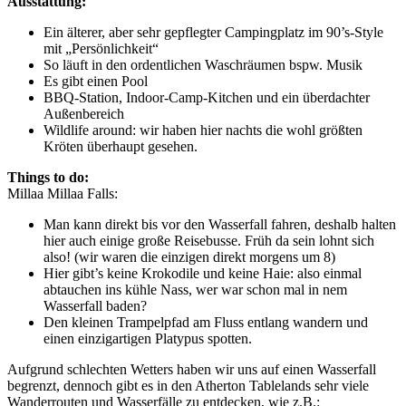
Ausstattung:
Ein älterer, aber sehr gepflegter Campingplatz im 90’s-Style
mit „Persönlichkeit“
So läuft in den ordentlichen Waschräumen bspw. Musik
Es gibt einen Pool
BBQ-Station, Indoor-Camp-Kitchen und ein überdachter
Außenbereich
Wildlife around: wir haben hier nachts die wohl größten
Kröten überhaupt gesehen.
Things to do:
Millaa Millaa Falls:
Man kann direkt bis vor den Wasserfall fahren, deshalb halten
hier auch einige große Reisebusse. Früh da sein lohnt sich
also! (wir waren die einzigen direkt morgens um 8)
Hier gibt’s keine Krokodile und keine Haie: also einmal
abtauchen ins kühle Nass, wer war schon mal in nem
Wasserfall baden?
Den kleinen Trampelpfad am Fluss entlang wandern und
einen einzigartigen Platypus spotten.
Aufgrund schlechten Wetters haben wir uns auf einen Wasserfall
begrenzt, dennoch gibt es in den Atherton Tablelands sehr viele
Wanderrouten und Wasserfälle zu entdecken, wie z.B.: