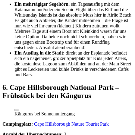
Ein mehrtägiger Segeltörn,
ein Tagesausflug mit dem
Katamaran und/oder ein Scenic Flight über das Riff und die
Whitsunday Islands ist das absolute Muss hier in Airlie Beach.
Es gibt auch Anbieter, die Kinder mitnehmen – die Frage ist
nur, wie viel ihr euren (kleinen) Kindern zutrauen wollt.
Mehrere Tage auf einem Boot mit Kleinkind waren für uns
keine Option. Da beide noch nicht schnorcheln, haben wir
uns gegen einen Bootstrip und für einen Rundflug
entschieden. Absolut atemberaubend!
Ein Ausflug in die Stadt:
direkt an der Esplanade befindet
sich ein nagelneuer, großer Spielplatz für Kids jeden Alters,
die kostenlose Lagoon zum Abkühlen und an der Main Street
gibt es Leckereien und kühle Drinks in verschiedenen Cafés
und Bars.
6. Cape Hillsborough National Park –
Frühstück bei den Kängurus
Kängurus bei Sonnenuntergang
Campingplatz:
Cape Hillsborough Nature Tourist Park
Anzahl der Übernachtungen:
3