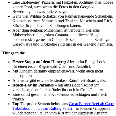
Eine „hofeigene“ Pizzeria mit Holzofen. Achtung: hier gibt es
keinen Pool, auch wenn die Fotos in den Google-
Bewertungen etwas anderes sagen.
Ganz viel Wildnis-Schätze: von Palmen hängende Schaukeln,
Kokosnüsse zum Sammeln und Trinken, Muscheln und Riff-
Stücke für prachtvolle Sandburgen bauen.
Aber dran denken: Mitnehmen ist verboten! Tierische
Mitbewohner: die großen Goannas und diverse Vögel
bedienen sich gerne am Camper-Essen, aber auch Schlangen,
Cassowarys und Krokodile sind hier in der Gegend heimisch.
Things to do:
Erster Stopp auf dem Hinweg:
Alexandra Range Lookout
für einen ersten Regenwald-Über- und Ausblick
Mit Kindern definitiv empfehlenswert, wenn auch nicht
günstig: das
Alternativ gibt es viele kostenlose Rainforest Boardwalks
Beach-Day im Paradies
– nur aufs Baden solltet ihr
verzichten, denn hier befindet ihr euch in Croc-Country.
Eine selbst gesammelte Kokosnuss aufschlagen und frisch
trinken
Top Tipp:
der Schnorcheltrip ans
Great Barrier Reef ab Cape
Tribulation mit Ocean Rafting Safari
– in kleinen Gruppen an
wunderschöne Stellen vom Riff mit der kürzesten Anfahrt