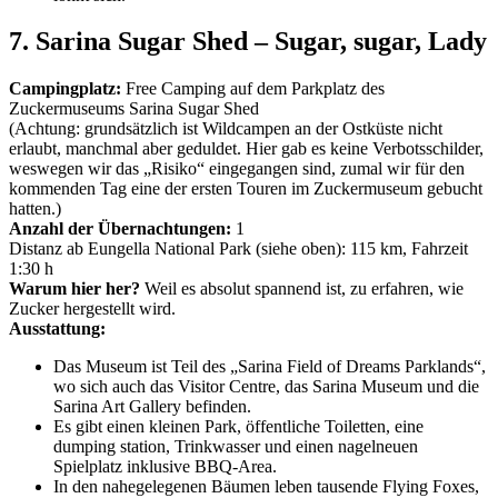
7. Sarina Sugar Shed – Sugar, sugar, Lady
Campingplatz:
Free Camping auf dem Parkplatz des
Zuckermuseums Sarina Sugar Shed
(Achtung: grundsätzlich ist Wildcampen an der Ostküste nicht
erlaubt, manchmal aber geduldet. Hier gab es keine Verbotsschilder,
weswegen wir das „Risiko“ eingegangen sind, zumal wir für den
kommenden Tag eine der ersten Touren im Zuckermuseum gebucht
hatten.)
Anzahl der Übernachtungen:
1
Distanz ab Eungella National Park (siehe oben): 115 km, Fahrzeit
1:30 h
Warum hier her?
Weil es absolut spannend ist, zu erfahren, wie
Zucker hergestellt wird.
Ausstattung:
Das Museum ist Teil des „Sarina Field of Dreams Parklands“,
wo sich auch das Visitor Centre, das Sarina Museum und die
Sarina Art Gallery befinden.
Es gibt einen kleinen Park, öffentliche Toiletten, eine
dumping station, Trinkwasser und einen nagelneuen
Spielplatz inklusive BBQ-Area.
In den nahegelegenen Bäumen leben tausende Flying Foxes,