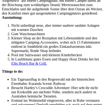
Nirgendwo“ auf einem Campingplatz; mit eurem Camper direkt an
der Böschung zum weitläufigen Strand; Meeresrauschen zum
Einschlafen und die aufgehende Sonne über dem Ozean als Wecker,
den Komfort eines gut ausgestatteten Campingplatzes genießend.
Ausstattung:
Nicht unbedingt neue, aber immer saubere sanitäre Anlagen
mit warmen Duschen
Gute Waschmaschinen
Kleiner Shop an der Rezeption mit Lebensmitteln und den
nötigsten Camping-Accessoires, wobei sich 15 Fahrminuten
entfernt in Smithfield ein großes Einkaufszentrum inkl.
Supermarkt, Bottle Shop befindet.
Pool mit Salzwasser und kleinem Kinderbecken
In Laufdistanz gutes Essen und Happy Hour Drinks bei bei
Ellis Beach Bar & Grill.
Things to do:
Ein Tagesausflug in den Regenwald mit der historischen
Eisenbahn: Kuranda Scenic Railway
Besucht Hartley’s Crocodile Adventure: Hier seht ihr nicht
nur Krokodile aus nächster Nähe, sondern auch andere in
Australien heimische Tierarten.
Erstmal ins Wohnmobil eingrooven, alles in Ruhe verstauen
und ankommen! Deshalb empfehlen wir, euch auf dem ersten