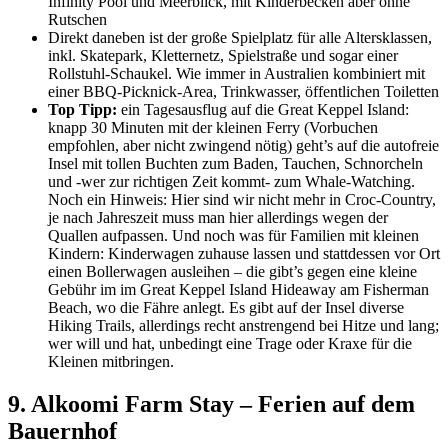
Infinity Pool und Meerblick, mit Kinderbecken aber ohne
Rutschen
Direkt daneben ist der große Spielplatz für alle Altersklassen,
inkl. Skatepark, Kletternetz, Spielstraße und sogar einer
Rollstuhl-Schaukel. Wie immer in Australien kombiniert mit
einer BBQ-Picknick-Area, Trinkwasser, öffentlichen Toiletten
Top Tipp:
ein Tagesausflug auf die Great Keppel Island:
knapp 30 Minuten mit der kleinen Ferry (Vorbuchen
empfohlen, aber nicht zwingend nötig) geht’s auf die autofreie
Insel mit tollen Buchten zum Baden, Tauchen, Schnorcheln
und -wer zur richtigen Zeit kommt- zum Whale-Watching.
Noch ein Hinweis: Hier sind wir nicht mehr in Croc-Country,
je nach Jahreszeit muss man hier allerdings wegen der
Quallen aufpassen. Und noch was für Familien mit kleinen
Kindern: Kinderwagen zuhause lassen und stattdessen vor Ort
einen Bollerwagen ausleihen – die gibt’s gegen eine kleine
Gebühr im im Great Keppel Island Hideaway am Fisherman
Beach, wo die Fähre anlegt. Es gibt auf der Insel diverse
Hiking Trails, allerdings recht anstrengend bei Hitze und lang;
wer will und hat, unbedingt eine Trage oder Kraxe für die
Kleinen mitbringen.
9. Alkoomi Farm Stay – Ferien auf dem
Bauernhof