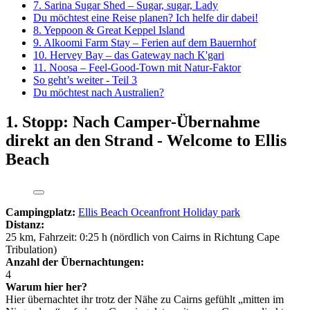
7. Sarina Sugar Shed – Sugar, sugar, Lady
Du möchtest eine Reise planen? Ich helfe dir dabei!
8. Yeppoon & Great Keppel Island
9. Alkoomi Farm Stay – Ferien auf dem Bauernhof
10. Hervey Bay – das Gateway nach K'gari
11. Noosa – Feel-Good-Town mit Natur-Faktor
So geht’s weiter - Teil 3
Du möchtest nach Australien?
1. Stopp: Nach Camper-Übernahme
direkt an den Strand - Welcome to Ellis
Beach
Campingplatz:
Ellis Beach Oceanfront Holiday park
Distanz:
25 km, Fahrzeit: 0:25 h (nördlich von Cairns in Richtung Cape
Tribulation)
Anzahl der Übernachtungen:
4
Warum hier her?
Hier übernachtet ihr trotz der Nähe zu Cairns gefühlt „mitten im