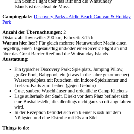
Ein Scenic Flight über das Riff und die Whitsunday
Islands ist das absolute Muss.
Campingplatz:
Discovery Parks - Airlie Beach Caravan & Holiday
Park
Anzahl der Übernachtungen:
2
Distanz ab Townsville: 290 km, Fahrzeit: 3:15 h
Warum hier her?
Für gleich mehrere Naturwunder: Macht einen
Segeltrip, einen Tagesausflug und/oder einen Scenic Flight an und
über das Great Barrier Reef und die Whitsunday Islands.
Ausstattung:
Ein typischer Discovery Park: Spielplatz, Jumping Pillow,
großer Pool, Babypool, ein (etwas in die Jahre gekommener)
Wasserspielplatz mit Rutschen, ein Indoor-Spielzimmer und
Tret-Go-Karts zum Leihen (gegen Gebühr)
Gute, saubere Waschhäuser und ordentliche Camp Kitchens
Lage außerhalb der Stadt. Direkt vor dem Platz befindet sich
eine Bushaltestelle, die allerdings nicht ganz so oft angefahren
wird.
In der Rezeption befindet sich ein kleiner Kiosk mit dem
Nötigsten und eine Eistruhe mit Eis am Stiel.
Things to do: