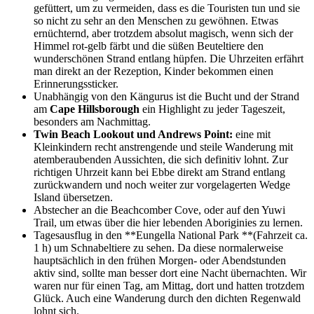
gefüttert, um zu vermeiden, dass es die Touristen tun und sie
so nicht zu sehr an den Menschen zu gewöhnen. Etwas
ernüchternd, aber trotzdem absolut magisch, wenn sich der
Himmel rot-gelb färbt und die süßen Beuteltiere den
wunderschönen Strand entlang hüpfen. Die Uhrzeiten erfährt
man direkt an der Rezeption, Kinder bekommen einen
Erinnerungssticker.
Unabhängig von den Kängurus ist die Bucht und der Strand
am
Cape Hillsborough
ein Highlight zu jeder Tageszeit,
besonders am Nachmittag.
Twin Beach Lookout und Andrews Point:
eine mit
Kleinkindern recht anstrengende und steile Wanderung mit
atemberaubenden Aussichten, die sich definitiv lohnt. Zur
richtigen Uhrzeit kann bei Ebbe direkt am Strand entlang
zurückwandern und noch weiter zur vorgelagerten Wedge
Island übersetzen.
Abstecher an die Beachcomber Cove, oder auf den Yuwi
Trail, um etwas über die hier lebenden Aboriginies zu lernen.
Tagesausflug in den **Eungella National Park **(Fahrzeit ca.
1 h) um Schnabeltiere zu sehen. Da diese normalerweise
hauptsächlich in den frühen Morgen- oder Abendstunden
aktiv sind, sollte man besser dort eine Nacht übernachten. Wir
waren nur für einen Tag, am Mittag, dort und hatten trotzdem
Glück. Auch eine Wanderung durch den dichten Regenwald
lohnt sich.