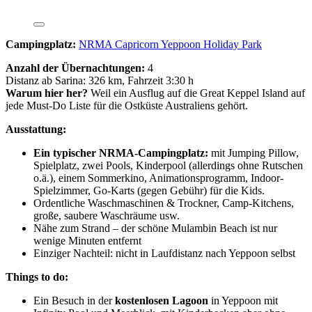
Campingplatz:
NRMA Capricorn Yeppoon Holiday Park
Anzahl der Übernachtungen:
4
Distanz ab Sarina: 326 km, Fahrzeit 3:30 h
Warum hier her?
Weil ein Ausflug auf die Great Keppel Island auf
jede Must-Do Liste für die Ostküste Australiens gehört.
Ausstattung:
Ein typischer NRMA-Campingplatz:
mit Jumping Pillow,
Spielplatz, zwei Pools, Kinderpool (allerdings ohne Rutschen
o.ä.), einem Sommerkino, Animationsprogramm, Indoor-
Spielzimmer, Go-Karts (gegen Gebühr) für die Kids.
Ordentliche Waschmaschinen & Trockner, Camp-Kitchens,
große, saubere Waschräume usw.
Nähe zum Strand – der schöne Mulambin Beach ist nur
wenige Minuten entfernt
Einziger Nachteil: nicht in Laufdistanz nach Yeppoon selbst
Things to do:
Ein Besuch in der
kostenlosen Lagoon
in Yeppoon mit