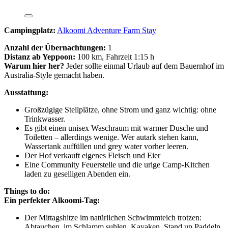
Campingplatz:
Alkoomi Adventure Farm Stay
Anzahl der Übernachtungen:
1
Distanz ab Yeppoon:
100 km, Fahrzeit 1:15 h
Warum hier her?
Jeder sollte einmal Urlaub auf dem Bauernhof im
Australia-Style gemacht haben.
Ausstattung:
Großzügige Stellplätze, ohne Strom und ganz wichtig: ohne
Trinkwasser.
Es gibt einen unisex Waschraum mit warmer Dusche und
Toiletten – allerdings wenige. Wer autark stehen kann,
Wassertank auffüllen und grey water vorher leeren.
Der Hof verkauft eigenes Fleisch und Eier
Eine Community Feuerstelle und die urige Camp-Kitchen
laden zu geselligen Abenden ein.
Things to do:
Ein perfekter Alkoomi-Tag:
Der Mittagshitze im natürlichen Schwimmteich trotzen:
Abtauchen, im Schlamm suhlen, Kayaken, Stand up Paddeln.