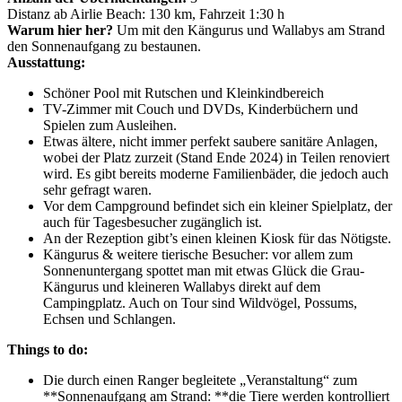
Distanz ab Airlie Beach: 130 km, Fahrzeit 1:30 h
Warum hier her?
Um mit den Kängurus und Wallabys am Strand
den Sonnenaufgang zu bestaunen.
Ausstattung:
Schöner Pool mit Rutschen und Kleinkindbereich
TV-Zimmer mit Couch und DVDs, Kinderbüchern und
Spielen zum Ausleihen.
Etwas ältere, nicht immer perfekt saubere sanitäre Anlagen,
wobei der Platz zurzeit (Stand Ende 2024) in Teilen renoviert
wird. Es gibt bereits moderne Familienbäder, die jedoch auch
sehr gefragt waren.
Vor dem Campground befindet sich ein kleiner Spielplatz, der
auch für Tagesbesucher zugänglich ist.
An der Rezeption gibt’s einen kleinen Kiosk für das Nötigste.
Kängurus & weitere tierische Besucher: vor allem zum
Sonnenuntergang spottet man mit etwas Glück die Grau-
Kängurus und kleineren Wallabys direkt auf dem
Campingplatz. Auch on Tour sind Wildvögel, Possums,
Echsen und Schlangen.
Things to do:
Die durch einen Ranger begleitete „Veranstaltung“ zum
**Sonnenaufgang am Strand: **die Tiere werden kontrolliert