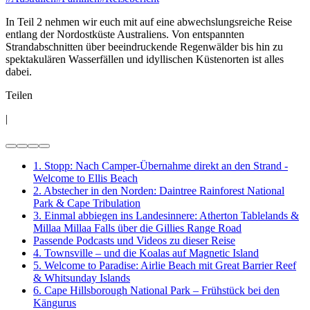
In Teil 2 nehmen wir euch mit auf eine abwechslungsreiche Reise
entlang der Nordostküste Australiens. Von entspannten
Strandabschnitten über beeindruckende Regenwälder bis hin zu
spektakulären Wasserfällen und idyllischen Küstenorten ist alles
dabei.
Teilen
|
1. Stopp: Nach Camper-Übernahme direkt an den Strand -
Welcome to Ellis Beach
2. Abstecher in den Norden: Daintree Rainforest National
Park & Cape Tribulation
3. Einmal abbiegen ins Landesinnere: Atherton Tablelands &
Millaa Millaa Falls über die Gillies Range Road
Passende Podcasts und Videos zu dieser Reise
4. Townsville – und die Koalas auf Magnetic Island
5. Welcome to Paradise: Airlie Beach mit Great Barrier Reef
& Whitsunday Islands
6. Cape Hillsborough National Park – Frühstück bei den
Kängurus