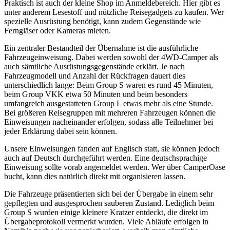
Praktisch ist auch der kleine Shop im Anmeldebereich. Hier gibt es
unter anderem Lesestoff und nützliche Reisegadgets zu kaufen. Wer
spezielle Ausrüstung benötigt, kann zudem Gegenstände wie
Ferngläser oder Kameras mieten.
Ein zentraler Bestandteil der Übernahme ist die ausführliche
Fahrzeugeinweisung. Dabei werden sowohl der 4WD-Camper als
auch sämtliche Ausrüstungsgegenstände erklärt. Je nach
Fahrzeugmodell und Anzahl der Rückfragen dauert dies
unterschiedlich lange: Beim Group S waren es rund 45 Minuten,
beim Group VKK etwa 50 Minuten und beim besonders
umfangreich ausgestatteten Group L etwas mehr als eine Stunde.
Bei größeren Reisegruppen mit mehreren Fahrzeugen können die
Einweisungen nacheinander erfolgen, sodass alle Teilnehmer bei
jeder Erklärung dabei sein können.
Unsere Einweisungen fanden auf Englisch statt, sie können jedoch
auch auf Deutsch durchgeführt werden. Eine deutschsprachige
Einweisung sollte vorab angemeldet werden. Wer über CamperOase
bucht, kann dies natürlich direkt mit organisieren lassen.
Die Fahrzeuge präsentierten sich bei der Übergabe in einem sehr
gepflegten und ausgesprochen sauberen Zustand. Lediglich beim
Group S wurden einige kleinere Kratzer entdeckt, die direkt im
Übergabeprotokoll vermerkt wurden. Viele Abläufe erfolgen in