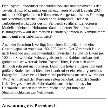
Der Toyota Landcruiser ist deutlich robuster und massiver als der
Toyota Hilux. Max nutzte ein nahezu neues Modell Baujahr 2024
mit unter 900 gefahrenen Kilometern. Ausgestattet ist das Fahrzeug
mit Automatikgetriebe, jedoch ohne Tempomat. Der 2.8L
Turbodiesel wirkt trotz des im Vergleich zu älteren Landcruiser-
Modellen kleineren Hubraums dank moderner Technik sehr
leistungsstark – auf den meisten (Schotter-)Straßen in Namibia fährt
man damit eher „übermotorisiert“.
Auch der Premium L verfügt über einen Doppeltank mit einer
Gesamtkapazität von etwa 180–200 Litern. Der Verbrauch lag je
nach Gelände und Geschwindigkeit zwischen 12 und 15 Litern pro
100 km. Sowohl das Fahrzeug als auch der Kabinenaufbau sind
größer und schwerer als beim Toyota Hilux, lassen sich aber
dennoch sehr gut manövrieren. Durch die höhere Sitzposition und
größere Bodenfreiheit bietet der Landcruiser ein sehr angenehmes
Fahrgefühl. Da er viele Hindernisse problemlos meistert, wurde der
4WD-Antrieb auf der Reise nur selten benötigt. Trotz des Single-
Cab-Designs bietet die Fahrerkabine ausreichend Platz. Im
Heckaufbau stehen zudem zahlreiche und gut nutzbare
Staumöglichkeiten zur Verfügung.
Ausstattung des Premium L