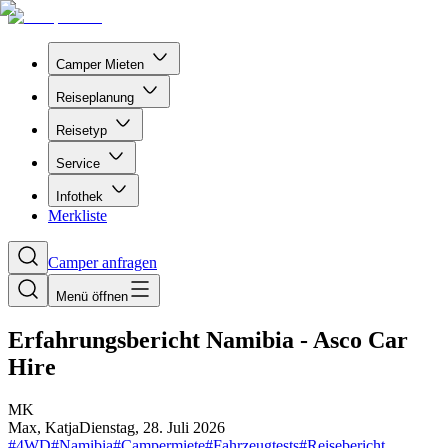
Camper Mieten
Reiseplanung
Reisetyp
Service
Infothek
Merkliste
Camper anfragen
Menü öffnen
Erfahrungsbericht Namibia - Asco Car
Hire
M
K
Max, Katja
Dienstag, 28. Juli 2026
#
4WD
#
Namibia
#
Campermiete
#
Fahrzeugtests
#
Reisebericht