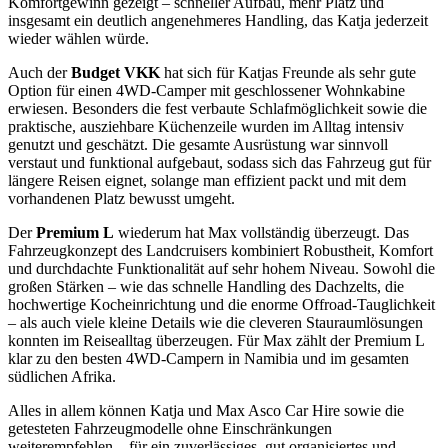
Komfortgewinn gezeigt – schneller Aufbau, mehr Platz und
insgesamt ein deutlich angenehmeres Handling, das Katja jederzeit
wieder wählen würde.
Auch der
Budget VKK
hat sich für Katjas Freunde als sehr gute
Option für einen 4WD-Camper mit geschlossener Wohnkabine
erwiesen. Besonders die fest verbaute Schlafmöglichkeit sowie die
praktische, ausziehbare Küchenzeile wurden im Alltag intensiv
genutzt und geschätzt. Die gesamte Ausrüstung war sinnvoll
verstaut und funktional aufgebaut, sodass sich das Fahrzeug gut für
längere Reisen eignet, solange man effizient packt und mit dem
vorhandenen Platz bewusst umgeht.
Der
Premium L
wiederum hat Max vollständig überzeugt. Das
Fahrzeugkonzept des Landcruisers kombiniert Robustheit, Komfort
und durchdachte Funktionalität auf sehr hohem Niveau. Sowohl die
großen Stärken – wie das schnelle Handling des Dachzelts, die
hochwertige Kocheinrichtung und die enorme Offroad-Tauglichkeit
– als auch viele kleine Details wie die cleveren Stauraumlösungen
konnten im Reisealltag überzeugen. Für Max zählt der Premium L
klar zu den besten 4WD-Campern in Namibia und im gesamten
südlichen Afrika.
Alles in allem können Katja und Max Asco Car Hire sowie die
getesteten Fahrzeugmodelle ohne Einschränkungen
weiterempfehlen – für ein zuverlässiges, gut organisiertes und