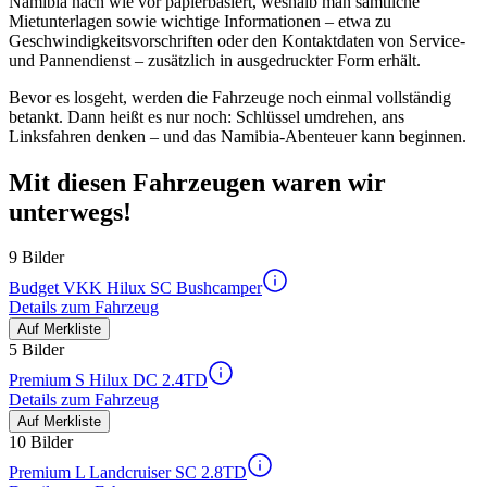
Namibia nach wie vor papierbasiert, weshalb man sämtliche
Mietunterlagen sowie wichtige Informationen – etwa zu
Geschwindigkeitsvorschriften oder den Kontaktdaten von Service-
und Pannendienst – zusätzlich in ausgedruckter Form erhält.
Bevor es losgeht, werden die Fahrzeuge noch einmal vollständig
betankt. Dann heißt es nur noch: Schlüssel umdrehen, ans
Linksfahren denken – und das Namibia-Abenteuer kann beginnen.
Mit diesen Fahrzeugen waren wir
unterwegs!
9 Bilder
Budget VKK Hilux SC Bushcamper
Details zum Fahrzeug
Auf Merkliste
5 Bilder
Premium S Hilux DC 2.4TD
Details zum Fahrzeug
Auf Merkliste
10 Bilder
Premium L Landcruiser SC 2.8TD