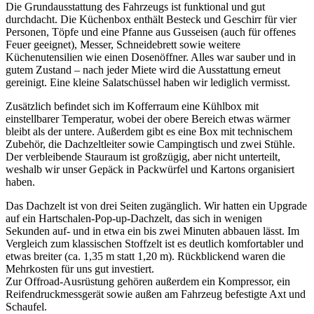
Die Grundausstattung des Fahrzeugs ist funktional und gut
durchdacht. Die Küchenbox enthält Besteck und Geschirr für vier
Personen, Töpfe und eine Pfanne aus Gusseisen (auch für offenes
Feuer geeignet), Messer, Schneidebrett sowie weitere
Küchenutensilien wie einen Dosenöffner. Alles war sauber und in
gutem Zustand – nach jeder Miete wird die Ausstattung erneut
gereinigt. Eine kleine Salatschüssel haben wir lediglich vermisst.
Zusätzlich befindet sich im Kofferraum eine Kühlbox mit
einstellbarer Temperatur, wobei der obere Bereich etwas wärmer
bleibt als der untere. Außerdem gibt es eine Box mit technischem
Zubehör, die Dachzeltleiter sowie Campingtisch und zwei Stühle.
Der verbleibende Stauraum ist großzügig, aber nicht unterteilt,
weshalb wir unser Gepäck in Packwürfel und Kartons organisiert
haben.
Das Dachzelt ist von drei Seiten zugänglich. Wir hatten ein Upgrade
auf ein Hartschalen-Pop-up-Dachzelt, das sich in wenigen
Sekunden auf- und in etwa ein bis zwei Minuten abbauen lässt. Im
Vergleich zum klassischen Stoffzelt ist es deutlich komfortabler und
etwas breiter (ca. 1,35 m statt 1,20 m). Rückblickend waren die
Mehrkosten für uns gut investiert.
Zur Offroad-Ausrüstung gehören außerdem ein Kompressor, ein
Reifendruckmessgerät sowie außen am Fahrzeug befestigte Axt und
Schaufel.