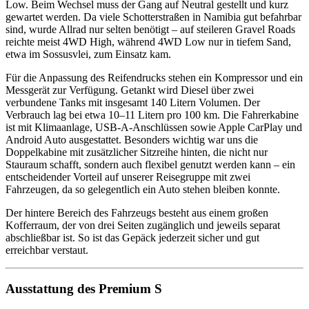
Low. Beim Wechsel muss der Gang auf Neutral gestellt und kurz
gewartet werden. Da viele Schotterstraßen in Namibia gut befahrbar
sind, wurde Allrad nur selten benötigt – auf steileren Gravel Roads
reichte meist 4WD High, während 4WD Low nur in tiefem Sand,
etwa im Sossusvlei, zum Einsatz kam.
Für die Anpassung des Reifendrucks stehen ein Kompressor und ein
Messgerät zur Verfügung. Getankt wird Diesel über zwei
verbundene Tanks mit insgesamt 140 Litern Volumen. Der
Verbrauch lag bei etwa 10–11 Litern pro 100 km. Die Fahrerkabine
ist mit Klimaanlage, USB-A-Anschlüssen sowie Apple CarPlay und
Android Auto ausgestattet. Besonders wichtig war uns die
Doppelkabine mit zusätzlicher Sitzreihe hinten, die nicht nur
Stauraum schafft, sondern auch flexibel genutzt werden kann – ein
entscheidender Vorteil auf unserer Reisegruppe mit zwei
Fahrzeugen, da so gelegentlich ein Auto stehen bleiben konnte.
Der hintere Bereich des Fahrzeugs besteht aus einem großen
Kofferraum, der von drei Seiten zugänglich und jeweils separat
abschließbar ist. So ist das Gepäck jederzeit sicher und gut
erreichbar verstaut.
Ausstattung des Premium S