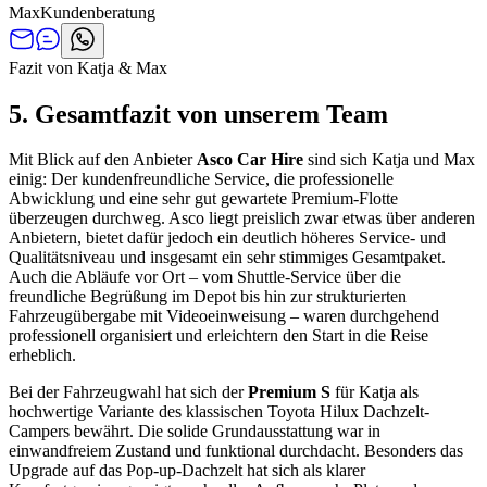
Max
Kundenberatung
Fazit von Katja & Max
5. Gesamtfazit von unserem Team
Mit Blick auf den Anbieter
Asco Car Hire
sind sich Katja und Max
einig: Der kundenfreundliche Service, die professionelle
Abwicklung und eine sehr gut gewartete Premium-Flotte
überzeugen durchweg. Asco liegt preislich zwar etwas über anderen
Anbietern, bietet dafür jedoch ein deutlich höheres Service- und
Qualitätsniveau und insgesamt ein sehr stimmiges Gesamtpaket.
Auch die Abläufe vor Ort – vom Shuttle-Service über die
freundliche Begrüßung im Depot bis hin zur strukturierten
Fahrzeugübergabe mit Videoeinweisung – waren durchgehend
professionell organisiert und erleichtern den Start in die Reise
erheblich.
Bei der Fahrzeugwahl hat sich der
Premium S
für Katja als
hochwertige Variante des klassischen Toyota Hilux Dachzelt-
Campers bewährt. Die solide Grundausstattung war in
einwandfreiem Zustand und funktional durchdacht. Besonders das
Upgrade auf das Pop-up-Dachzelt hat sich als klarer