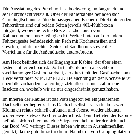
Die Ausstattung des Premium L ist hochwertig, umfangreich und
sehr durchdacht verstaut. Über der Fahrerkabine befinden sich
Campingtisch und -stühle in passgenauen Fächern. Direkt hinter den
Fahrertüren sind auf beiden Seiten jeweils 40L-Kühlboxen
integriert, wobei die rechte Box zusätzlich auch vom
Kabineninneren aus zugänglich ist. Weiter hinten auf der linken
Fahrzeugseite befindet sich ein Fach mit Kochutensilien und
Geschirr, auf der rechten Seite sind Sandboards sowie die
Vorrichtung für die Außendusche untergebracht.
Am Heck befindet sich der Eingang zur Kabine, der über einen
festen Tritt erreichbar ist. Dort ist außerdem ein ausziehbarer
zweiflammiger Gasherd verbaut, der direkt mit den Gasflaschen am
Heck verbunden wird. Eine LED-Beleuchtung an der Kochstelle ist
ebenfalls vorhanden – allerdings zieht diese schnell zahlreiche
Insekten an, weshalb wir sie nur eingeschränkt genutzt haben.
Im Inneren der Kabine ist das Platzangebot bei eingefahrenem
Dachzelt eher begrenzt. Das Dachzelt selbst lässt sich über zwei
Klemmen relativ schnell aufbauen und ebenso wieder abbauen,
wobei jeweils etwas Kraft erforderlich ist. Beim Betreten der Kabine
befindet sich rechterhand eine Sitzgelegenheit, unter der sich auch
das Bord-WC verbirgt. Dieses haben wir nur in Ausnahmefällen
genutzt, da die gute Infrastruktur in Namibia – von Campingplätzen