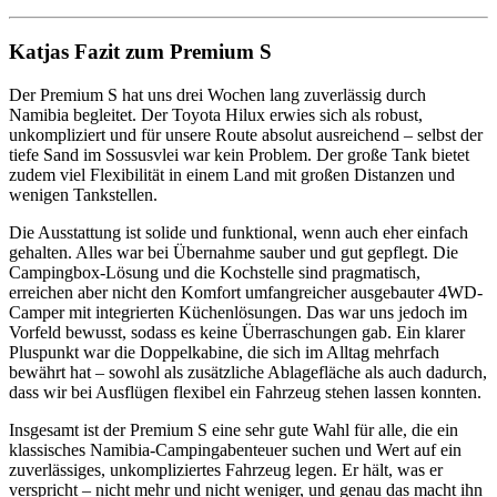
Katjas Fazit zum Premium S
Der Premium S hat uns drei Wochen lang zuverlässig durch
Namibia begleitet. Der Toyota Hilux erwies sich als robust,
unkompliziert und für unsere Route absolut ausreichend – selbst der
tiefe Sand im Sossusvlei war kein Problem. Der große Tank bietet
zudem viel Flexibilität in einem Land mit großen Distanzen und
wenigen Tankstellen.
Die Ausstattung ist solide und funktional, wenn auch eher einfach
gehalten. Alles war bei Übernahme sauber und gut gepflegt. Die
Campingbox-Lösung und die Kochstelle sind pragmatisch,
erreichen aber nicht den Komfort umfangreicher ausgebauter 4WD-
Camper mit integrierten Küchenlösungen. Das war uns jedoch im
Vorfeld bewusst, sodass es keine Überraschungen gab. Ein klarer
Pluspunkt war die Doppelkabine, die sich im Alltag mehrfach
bewährt hat – sowohl als zusätzliche Ablagefläche als auch dadurch,
dass wir bei Ausflügen flexibel ein Fahrzeug stehen lassen konnten.
Insgesamt ist der Premium S eine sehr gute Wahl für alle, die ein
klassisches Namibia-Campingabenteuer suchen und Wert auf ein
zuverlässiges, unkompliziertes Fahrzeug legen. Er hält, was er
verspricht – nicht mehr und nicht weniger, und genau das macht ihn