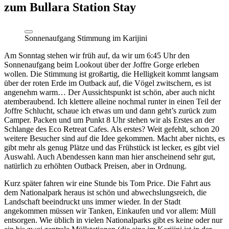
zum Bullara Station Stay
Sonnenaufgang Stimmung im Karijini
Am Sonntag stehen wir früh auf, da wir um 6:45 Uhr den
Sonnenaufgang beim Lookout über der Joffre Gorge erleben
wollen. Die Stimmung ist großartig, die Helligkeit kommt langsam
über der roten Erde im Outback auf, die Vögel zwitschern, es ist
angenehm warm… Der Aussichtspunkt ist schön, aber auch nicht
atemberaubend. Ich klettere alleine nochmal runter in einen Teil der
Joffre Schlucht, schaue ich etwas um und dann geht’s zurück zum
Camper. Packen und um Punkt 8 Uhr stehen wir als Erstes an der
Schlange des Eco Retreat Cafes. Als erstes? Weit gefehlt, schon 20
weitere Besucher sind auf die Idee gekommen. Macht aber nichts, es
gibt mehr als genug Plätze und das Frühstück ist lecker, es gibt viel
Auswahl. Auch Abendessen kann man hier anscheinend sehr gut,
natürlich zu erhöhten Outback Preisen, aber in Ordnung.
Kurz später fahren wir eine Stunde bis Tom Price. Die Fahrt aus
dem Nationalpark heraus ist schön und abwechslungsreich, die
Landschaft beeindruckt uns immer wieder. In der Stadt
angekommen müssen wir Tanken, Einkaufen und vor allem: Müll
entsorgen. Wie üblich in vielen Nationalparks gibt es keine oder nur