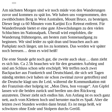
Am nächsten Morgen sind wir noch müde von den Wanderungen
zuvor und kommen zu spät los. Wir haben uns vorgenommen, den
zweithöchsten Berg in West Australien, Mount Bruce, zu besteigen.
Dieser liegt ca 60 Minuten vom Karijini Eco Retreat entfernt. Für
Wanderfreunde bietet er eine gute Abwechslungen zu den vielen
Schluchten im Nationalpark. Überall wird empfohlen, die
Wanderung frühmorgens, am besten zum Sonnenaufgang zu
beginnen. Wir sind leider zu spät dran und brauchen auch am
Parkplatz noch länger, um los zu kommen. Das werden wir später
noch bereuen… denn es wird heiß!
Die erste Stunde geht noch gut, die zweite auch okay… dann zieht
es sich hin. Ca 2.5h brauchen wir für den gesamten Aufstieg und
sind am Schluss schon sehr erschöpft. Wir treffen noch zwei
Backpacker aus Frankreich und Deutschland, die sich seit Tagen
ständig streiten (wir haben sie schon zweimal zuvor getroffen) und
die Deutsche klagt uns ihr Leid, während die Kommunikation mit
der Französin eher holprig ist: „Mon Dieu, bon voyage“. Am Gipfel
lassen wir die beiden zurück und beeilen uns den Rückweg
anzutreten. Dieser zieht sich endlos hin. Am Anfang ist es noch ganz
nett, auch vom Klettern hoch und herunter macht es Spaß. Aber die
letzten zwei Stunden werden dann brutal. Es ist mega heiß, wir
schwitzen ohne Ende und Stolpern durchs Geröll.