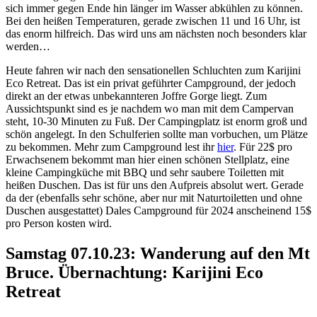
sich immer gegen Ende hin länger im Wasser abkühlen zu können.
Bei den heißen Temperaturen, gerade zwischen 11 und 16 Uhr, ist
das enorm hilfreich. Das wird uns am nächsten noch besonders klar
werden…
Heute fahren wir nach den sensationellen Schluchten zum Karijini
Eco Retreat. Das ist ein privat geführter Campground, der jedoch
direkt an der etwas unbekannteren Joffre Gorge liegt. Zum
Aussichtspunkt sind es je nachdem wo man mit dem Campervan
steht, 10-30 Minuten zu Fuß. Der Campingplatz ist enorm groß und
schön angelegt. In den Schulferien sollte man vorbuchen, um Plätze
zu bekommen. Mehr zum Campground lest ihr
hier
. Für 22$ pro
Erwachsenem bekommt man hier einen schönen Stellplatz, eine
kleine Campingküche mit BBQ und sehr saubere Toiletten mit
heißen Duschen. Das ist für uns den Aufpreis absolut wert. Gerade
da der (ebenfalls sehr schöne, aber nur mit Naturtoiletten und ohne
Duschen ausgestattet) Dales Campground für 2024 anscheinend 15$
pro Person kosten wird.
Samstag 07.10.23: Wanderung auf den Mt
Bruce. Übernachtung: Karijini Eco
Retreat