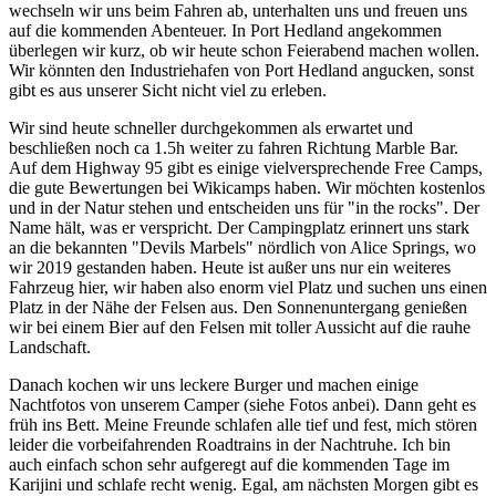
wechseln wir uns beim Fahren ab, unterhalten uns und freuen uns
auf die kommenden Abenteuer. In Port Hedland angekommen
überlegen wir kurz, ob wir heute schon Feierabend machen wollen.
Wir könnten den Industriehafen von Port Hedland angucken, sonst
gibt es aus unserer Sicht nicht viel zu erleben.
Wir sind heute schneller durchgekommen als erwartet und
beschließen noch ca 1.5h weiter zu fahren Richtung Marble Bar.
Auf dem Highway 95 gibt es einige vielversprechende Free Camps,
die gute Bewertungen bei Wikicamps haben. Wir möchten kostenlos
und in der Natur stehen und entscheiden uns für "in the rocks". Der
Name hält, was er verspricht. Der Campingplatz erinnert uns stark
an die bekannten "Devils Marbels" nördlich von Alice Springs, wo
wir 2019 gestanden haben. Heute ist außer uns nur ein weiteres
Fahrzeug hier, wir haben also enorm viel Platz und suchen uns einen
Platz in der Nähe der Felsen aus. Den Sonnenuntergang genießen
wir bei einem Bier auf den Felsen mit toller Aussicht auf die rauhe
Landschaft.
Danach kochen wir uns leckere Burger und machen einige
Nachtfotos von unserem Camper (siehe Fotos anbei). Dann geht es
früh ins Bett. Meine Freunde schlafen alle tief und fest, mich stören
leider die vorbeifahrenden Roadtrains in der Nachtruhe. Ich bin
auch einfach schon sehr aufgeregt auf die kommenden Tage im
Karijini und schlafe recht wenig. Egal, am nächsten Morgen gibt es