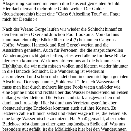
Absperrung kommen mit einem durchaus erst gemeinten Schild:
Hier darf niemand mehr ohne Guide weiter. Der Guide
(deutschsprachig) bietet eine "Class 6 Abseiling Tour" an. Fragt
mich für Details :-)
Nach der Weano Gorge laufen wir wieder die Schlucht hinauf zu
den berühmten Oxer and Junction Pool Lookouts. Von dort aus
kann man einmalige Blicke über die 4 (!) bekannten Canyons
(Joffre, Weano, Hancock and Red Gorge) werfen und die
Aussichten genießen. Auch für Personen, die die anspruchsvollen
Wanderungen nicht gut schaffen, ist es wert alleine für diese Blicke
hierher zu kommen. Wir konzentrieren uns auf die bekanntesten
Highlights, die wir nicht missen wollen und klettern wieder hinunter
in die Hancock Schlucht. Die Wanderung ist wiederum
anspruchsvoll und schön und endet dann in einem richtigen genialen
Abschluss: Der sogenannte „Spiderwalk“. Je nach Wasserstand
muss man hier durch mehrere längere Pools waten und/oder wie
eine Spinne links und rechts über das Wasser balancierend an Felsen
entlang weiter klettern. Die Felsen sind stark ausgewaschen und
damit auch rutschig. Hier ist durchaus Verletzungsgefahr, aber
abenteuerlustige Entdecker kommen auch auf ihre Kosten. Zu
letzteren zähle ich mich selbst und daher wage ich es, die Felsen als
eine lange Wasserrutsche zu nutzen. Hat Spaß gemacht, aber meine
Badehose reist dann an einer ganz ungünstigen Stelle auf. Was uns
besonders gut gefällt, ist die Möglichkeit hier bei den Wanderungen