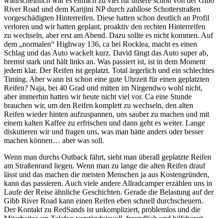
wahrscheinlich war es einfach zu viel für unsere schon von der Gibb
River Road und dem Karijini NP durch zahllose Schotterstraßen
vorgeschädigten Hinterreifen. Diese hatten schon deutlich an Profil
verloren und wir hatten geplant, proaktiv den rechten Hinterreifen
zu wechseln, aber erst am Abend. Dazu sollte es nicht kommen. Auf
dem „normalen“ Highway 136, ca bei Rocklea, macht es einen
Schlag und das Auto wackelt kurz. David fängt das Auto super ab,
bremst stark und hält links an. Was passiert ist, ist in dem Moment
jedem klar. Der Reifen ist geplatzt. Total ärgerlich und ein schlechtes
Timing. Aber wann ist schon eine gute Uhrzeit für einen geplatzten
Reifen? Naja, bei 40 Grad und mitten im Nirgendwo wohl nicht,
aber immerhin hatten wir heute nicht viel vor. Ca eine Stunde
brauchen wir, um den Reifen komplett zu wechseln, den alten
Reifen wieder hinten aufzuspannen, uns sauber zu machen und mit
einem kalten Kaffee zu erfrischen und dann geht es weiter. Lange
diskutieren wir und fragen uns, was man hätte anders oder besser
machen können… aber was soll.
Wenn man durchs Outback fährt, sieht man überall geplatzte Reifen
am Straßenrand liegen. Wenn man zu lange die alten Reifen drauf
lässt und das machen die meisten Menschen ja aus Kostengründen,
kann das passieren. Auch viele andere Allradcamper erzählen uns in
Laufe der Reise ähnliche Geschichten. Gerade die Belastung auf der
Gibb River Road kann einen Reifen eben schnell durchscheuern.
Der Kontakt zu RedSands ist unkompliziert, problemlos und die