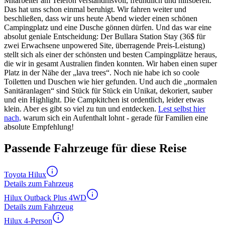
Mitarbeiter am Telefon verständnisvoll, freundlich und hilfsbereit.
Das hat uns schon einmal beruhigt. Wir fahren weiter und
beschließen, dass wir uns heute Abend wieder einen schönen
Campingplatz und eine Dusche gönnen dürfen. Und das war eine
absolut geniale Entscheidung: Der Bullara Station Stay (36$ für
zwei Erwachsene unpowered Site, überragende Preis-Leistung)
stellt sich als einer der schönsten und besten Campingplätze heraus,
die wir in gesamt Australien finden konnten. Wir haben einen super
Platz in der Nähe der „lava trees“. Noch nie habe ich so coole
Toiletten und Duschen wie hier gefunden. Und auch die „normalen
Sanitäranlagen“ sind Stück für Stück ein Unikat, dekoriert, sauber
und ein Highlight. Die Campkitchen ist ordentlich, leider etwas
klein. Aber es gibt so viel zu tun und entdecken.
Lest selbst hier
nach,
warum sich ein Aufenthalt lohnt - gerade für Familien eine
absolute Empfehlung!
Passende Fahrzeuge für diese Reise
Toyota Hilux
Details zum Fahrzeug
Hilux Outback Plus 4WD
Details zum Fahrzeug
Hilux 4-Person