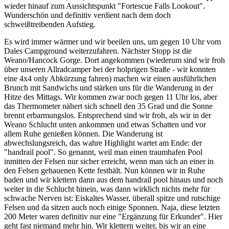
wieder hinauf zum Aussichtspunkt "Fortescue Falls Lookout".
Wunderschön und definitiv verdient nach dem doch
schweißtreibenden Aufstieg.
Es wird immer wärmer und wir beeilen uns, um gegen 10 Uhr vom
Dales Campground weiterzufahren. Nächster Stopp ist die
Weano/Hancock Gorge. Dort angekommen (wiederum sind wir froh
über unseren Allradcamper bei der holprigen Straße - wir konnten
eine 4x4 only Abkürzung fahren) machen wir einen ausführlichen
Brunch mit Sandwichs und stärken uns für die Wanderung in der
Hitze des Mittags. Wir kommen zwar noch gegen 11 Uhr los, aber
das Thermometer nähert sich schnell den 35 Grad und die Sonne
brennt erbarmungslos. Entsprechend sind wir froh, als wir in der
Weano Schlucht unten ankommen und etwas Schatten und vor
allem Ruhe genießen können. Die Wanderung ist
abwechslungsreich, das wahre Highlight wartet am Ende: der
"handrail pool". So genannt, weil man einen traumhafen Pool
inmitten der Felsen nur sicher erreicht, wenn man sich an einer in
den Felsen gehauenen Kette festhält. Nun können wir in Ruhe
baden und wir klettern dann aus dem handrail pool hinaus und noch
weiter in die Schlucht hinein, was dann wirklich nichts mehr für
schwache Nerven ist: Eiskaltes Wasser, überall spitze und rutschige
Felsen und da sitzen auch noch einige Sponnen. Naja, diese letzten
200 Meter waren definitiv nur eine "Ergänzung für Erkunder". Hier
geht fast niemand mehr hin. Wir klettern weiter, bis wir an eine