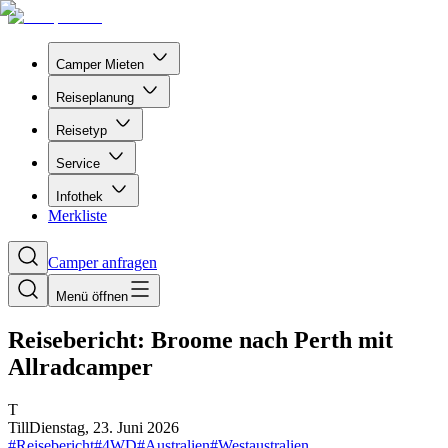
Camper Mieten
Reiseplanung
Reisetyp
Service
Infothek
Merkliste
Camper anfragen
Menü öffnen
Reisebericht: Broome nach Perth mit
Allradcamper
T
Till
Dienstag, 23. Juni 2026
#
Reisebericht
#
4WD
#
Australien
#
Westaustralien