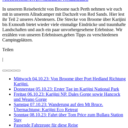
In unserem Reisebericht von Broome nach Perth nehmen wir euch
mit in unserem Allradcamper mit Dachzelt von Red Sands. Hier lest
ihr Teil 2 unseres Abenteuers. Die Strecke von Broome über Karijini
bis Exmouth bietet wieder viele einmalige Eindrücke und traumhafte
Landschaften und auch ein paar unvorhergesehene Erlebnisse. Wir
erzählen von unseren Erlebnissen,geben Tipps zu verschiedenen
Campingplätzen.
Teilen
|
Mittwoch 04.10.23: Von Broome über Port Hedland Richtung
Karijini.
Donnerstag 05.10.23: Erster Tag im Karijini National Park
Freitag 06.10.23: Karijini NP. Dales Gorge sowie Hancock
und Weano Gorge
Samstag 07.10.23: Wanderung auf den Mt Bruce.
Übernachtung: Karijini Eco Retreat
Sonntag 08.10.23: Fahrt über Tom Price zum Bullara Station
Stay
Passende Fahrzeuge für diese Reise