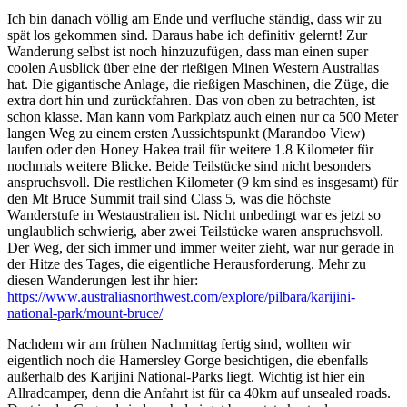
Ich bin danach völlig am Ende und verfluche ständig, dass wir zu
spät los gekommen sind. Daraus habe ich definitiv gelernt! Zur
Wanderung selbst ist noch hinzuzufügen, dass man einen super
coolen Ausblick über eine der rießigen Minen Western Australias
hat. Die gigantische Anlage, die rießigen Maschinen, die Züge, die
extra dort hin und zurückfahren. Das von oben zu betrachten, ist
schon klasse. Man kann vom Parkplatz auch einen nur ca 500 Meter
langen Weg zu einem ersten Aussichtspunkt (Marandoo View)
laufen oder den Honey Hakea trail für weitere 1.8 Kilometer für
nochmals weitere Blicke. Beide Teilstücke sind nicht besonders
anspruchsvoll. Die restlichen Kilometer (9 km sind es insgesamt) für
den Mt Bruce Summit trail sind Class 5, was die höchste
Wanderstufe in Westaustralien ist. Nicht unbedingt war es jetzt so
unglaublich schwierig, aber zwei Teilstücke waren anspruchsvoll.
Der Weg, der sich immer und immer weiter zieht, war nur gerade in
der Hitze des Tages, die eigentliche Herausforderung. Mehr zu
diesen Wanderungen lest ihr hier:
https://www.australiasnorthwest.com/explore/pilbara/karijini-
national-park/mount-bruce/
Nachdem wir am frühen Nachmittag fertig sind, wollten wir
eigentlich noch die Hamersley Gorge besichtigen, die ebenfalls
außerhalb des Karijini National-Parks liegt. Wichtig ist hier ein
Allradcamper, denn die Anfahrt ist für ca 40km auf unsealed roads.