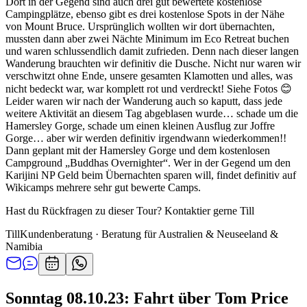
Dort in der Gegend sind auch drei gut bewertete kostenlose
Campingplätze, ebenso gibt es drei kostenlose Spots in der Nähe
von Mount Bruce. Ursprünglich wollten wir dort übernachten,
mussten dann aber zwei Nächte Minimum im Eco Retreat buchen
und waren schlussendlich damit zufrieden. Denn nach dieser langen
Wanderung brauchten wir definitiv die Dusche. Nicht nur waren wir
verschwitzt ohne Ende, unsere gesamten Klamotten und alles, was
nicht bedeckt war, war komplett rot und verdreckt! Siehe Fotos 😊
Leider waren wir nach der Wanderung auch so kaputt, dass jede
weitere Aktivität an diesem Tag abgeblasen wurde… schade um die
Hamersley Gorge, schade um einen kleinen Ausflug zur Joffre
Gorge… aber wir werden definitiv irgendwann wiederkommen!!
Dann geplant mit der Hamersley Gorge und dem kostenlosen
Campground „Buddhas Overnighter“. Wer in der Gegend um den
Karijini NP Geld beim Übernachten sparen will, findet definitiv auf
Wikicamps mehrere sehr gut bewerte Camps.
Hast du Rückfragen zu dieser Tour? Kontaktier gerne Till
Till
Kundenberatung · Beratung für Australien & Neuseeland &
Namibia
Sonntag 08.10.23: Fahrt über Tom Price