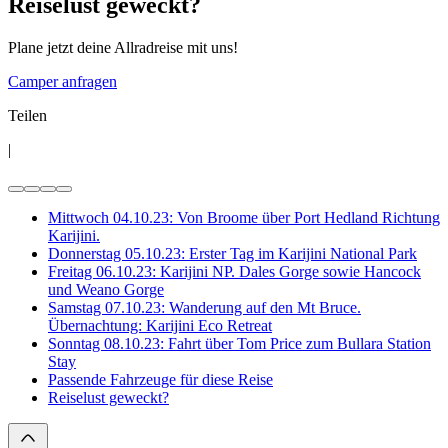
Reiselust geweckt?
Plane jetzt deine Allradreise mit uns!
Camper anfragen
Teilen
|
Mittwoch 04.10.23: Von Broome über Port Hedland Richtung
Karijini.
Donnerstag 05.10.23: Erster Tag im Karijini National Park
Freitag 06.10.23: Karijini NP. Dales Gorge sowie Hancock
und Weano Gorge
Samstag 07.10.23: Wanderung auf den Mt Bruce.
Übernachtung: Karijini Eco Retreat
Sonntag 08.10.23: Fahrt über Tom Price zum Bullara Station
Stay
Passende Fahrzeuge für diese Reise
Reiselust geweckt?