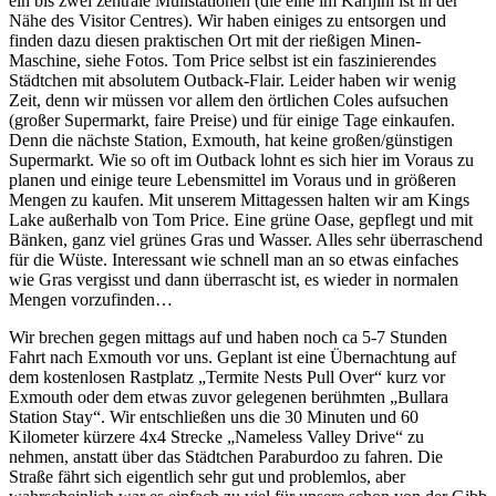
ein bis zwei zentrale Müllstationen (die eine im Karijini ist in der
Nähe des Visitor Centres). Wir haben einiges zu entsorgen und
finden dazu diesen praktischen Ort mit der rießigen Minen-
Maschine, siehe Fotos. Tom Price selbst ist ein faszinierendes
Städtchen mit absolutem Outback-Flair. Leider haben wir wenig
Zeit, denn wir müssen vor allem den örtlichen Coles aufsuchen
(großer Supermarkt, faire Preise) und für einige Tage einkaufen.
Denn die nächste Station, Exmouth, hat keine großen/günstigen
Supermarkt. Wie so oft im Outback lohnt es sich hier im Voraus zu
planen und einige teure Lebensmittel im Voraus und in größeren
Mengen zu kaufen. Mit unserem Mittagessen halten wir am Kings
Lake außerhalb von Tom Price. Eine grüne Oase, gepflegt und mit
Bänken, ganz viel grünes Gras und Wasser. Alles sehr überraschend
für die Wüste. Interessant wie schnell man an so etwas einfaches
wie Gras vergisst und dann überrascht ist, es wieder in normalen
Mengen vorzufinden…
Wir brechen gegen mittags auf und haben noch ca 5-7 Stunden
Fahrt nach Exmouth vor uns. Geplant ist eine Übernachtung auf
dem kostenlosen Rastplatz „Termite Nests Pull Over“ kurz vor
Exmouth oder dem etwas zuvor gelegenen berühmten „Bullara
Station Stay“. Wir entschließen uns die 30 Minuten und 60
Kilometer kürzere 4x4 Strecke „Nameless Valley Drive“ zu
nehmen, anstatt über das Städtchen Paraburdoo zu fahren. Die
Straße fährt sich eigentlich sehr gut und problemlos, aber