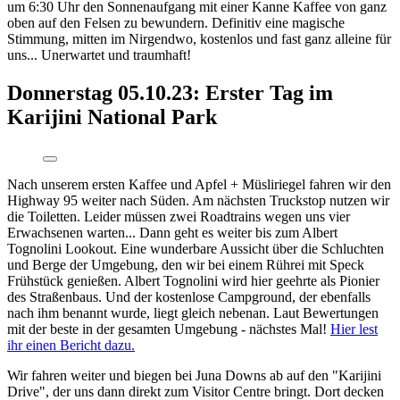
um 6:30 Uhr den Sonnenaufgang mit einer Kanne Kaffee von ganz
oben auf den Felsen zu bewundern. Definitiv eine magische
Stimmung, mitten im Nirgendwo, kostenlos und fast ganz alleine für
uns... Unerwartet und traumhaft!
Donnerstag 05.10.23: Erster Tag im
Karijini National Park
Nach unserem ersten Kaffee und Apfel + Müsliriegel fahren wir den
Highway 95 weiter nach Süden. Am nächsten Truckstop nutzen wir
die Toiletten. Leider müssen zwei Roadtrains wegen uns vier
Erwachsenen warten... Dann geht es weiter bis zum Albert
Tognolini Lookout. Eine wunderbare Aussicht über die Schluchten
und Berge der Umgebung, den wir bei einem Rührei mit Speck
Frühstück genießen. Albert Tognolini wird hier geehrte als Pionier
des Straßenbaus. Und der kostenlose Campground, der ebenfalls
nach ihm benannt wurde, liegt gleich nebenan. Laut Bewertungen
mit der beste in der gesamten Umgebung - nächstes Mal!
Hier lest
ihr einen Bericht dazu.
Wir fahren weiter und biegen bei Juna Downs ab auf den "Karijini
Drive", der uns dann direkt zum Visitor Centre bringt. Dort decken