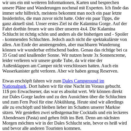
wir uns ein mit weiteren Informationen, Karten und besprechen
unsere Pläne und Wanderungen nochmal mit Experten. Ich finde das
immer sehr hilfreich, meistens bekommt man noch ein paar letzte
Insiderinfos, die man zuvor nicht hatte. Oder ein paar Tipps, die
ganz aktuell sind. Unser erstes Ziel ist die Kalamina Gorge. Auf der
Fahrt dorthin freuen wir uns über unseren 4x4. Die Kalamina
Schlucht ist richtig schön und anders als die bisherigen und - Spoiler
- kommenden Schluchten. Jedoch auch nicht die spektakulärste von
allen. Am Ende der anstrengenden, aber machbaren Wanderung
können wir wunderbar erfrischend baden. Genau das richtige bei ca
35 Grad und knallender Sonne. Wir nutzen heute 3x Sonnencreme,
leider verlieren wir unsere große Tube, da wir eine der
Außenklappen am Camper nicht verschlossen hatten. Auch ein
Wasserkanister geht verloren. Aber wir haben genug Reserven.
Etwas erschöpft fahren wir zum
Dales Campground im
Nationalpark
. Dort haben wir für eine Nacht im Voraus gebucht.
11$ pro Erwachsener, das war es absolut wert. Wir können direkt
zur Dales Gorge laufen und zu den Aussichten über die Schluchten
und zum Fern Pool für eine Abkühlung. Heute sind wir allerdings
alle zu erschöpft und bleiben lieber im Schatten unserer Markise
sitzen. Wir genießen zwei selbstgemachte Cocktails und ein leckeres
Abendessen (Pasta) und gehen früh ins Bett. Denn am nächsten
Morgen möchten wir in der Dales Schlucht sein, bevor es heiß wird
und bevor alle anderen Touristen kommen.