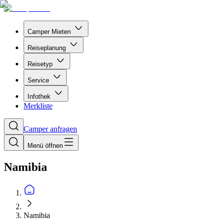
Camper Mieten
Reiseplanung
Reisetyp
Service
Infothek
Merkliste
Camper anfragen
Menü öffnen
Namibia
Namibia