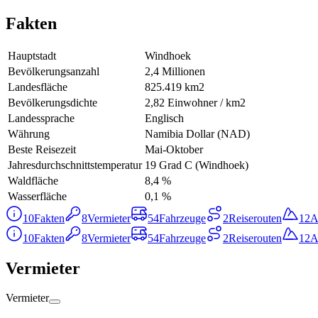
Fakten
Hauptstadt
Windhoek
Bevölkerungsanzahl
2,4 Millionen
Landesfläche
825.419 km2
Bevölkerungsdichte
2,82 Einwohner / km2
Landessprache
Englisch
Währung
Namibia Dollar (NAD)
Beste Reisezeit
Mai-Oktober
Jahresdurchschnittstemperatur
19 Grad C (Windhoek)
Waldfläche
8,4 %
Wasserfläche
0,1 %
10
Fakten
8
Vermieter
54
Fahrzeuge
2
Reiserouten
12
A
10
Fakten
8
Vermieter
54
Fahrzeuge
2
Reiserouten
12
A
Vermieter
Vermieter