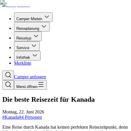
Camper Mieten
Reiseplanung
Reisetyp
Service
Infothek
Merkliste
Camper anfragen
Menü öffnen
Die beste Reisezeit für Kanada
Montag, 22. Juni 2026
#
Kanada
#
4 Personen
Eine Reise durch Kanada hat keinen perfekten Reisezeitpunkt, denn