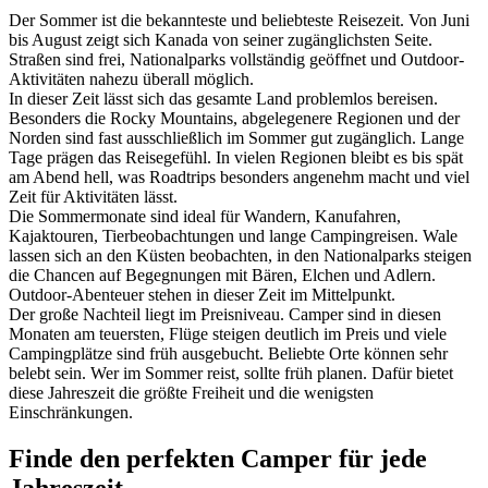
Der Sommer ist die bekannteste und beliebteste Reisezeit. Von Juni
bis August zeigt sich Kanada von seiner zugänglichsten Seite.
Straßen sind frei, Nationalparks vollständig geöffnet und Outdoor-
Aktivitäten nahezu überall möglich.
In dieser Zeit lässt sich das gesamte Land problemlos bereisen.
Besonders die Rocky Mountains, abgelegenere Regionen und der
Norden sind fast ausschließlich im Sommer gut zugänglich. Lange
Tage prägen das Reisegefühl. In vielen Regionen bleibt es bis spät
am Abend hell, was Roadtrips besonders angenehm macht und viel
Zeit für Aktivitäten lässt.
Die Sommermonate sind ideal für Wandern, Kanufahren,
Kajaktouren, Tierbeobachtungen und lange Campingreisen. Wale
lassen sich an den Küsten beobachten, in den Nationalparks steigen
die Chancen auf Begegnungen mit Bären, Elchen und Adlern.
Outdoor-Abenteuer stehen in dieser Zeit im Mittelpunkt.
Der große Nachteil liegt im Preisniveau. Camper sind in diesen
Monaten am teuersten, Flüge steigen deutlich im Preis und viele
Campingplätze sind früh ausgebucht. Beliebte Orte können sehr
belebt sein. Wer im Sommer reist, sollte früh planen. Dafür bietet
diese Jahreszeit die größte Freiheit und die wenigsten
Einschränkungen.
Finde den perfekten Camper für jede