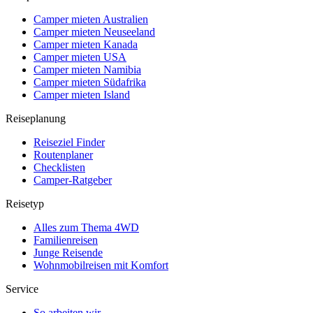
Camper mieten Australien
Camper mieten Neuseeland
Camper mieten Kanada
Camper mieten USA
Camper mieten Namibia
Camper mieten Südafrika
Camper mieten Island
Reiseplanung
Reiseziel Finder
Routenplaner
Checklisten
Camper-Ratgeber
Reisetyp
Alles zum Thema 4WD
Familienreisen
Junge Reisende
Wohnmobilreisen mit Komfort
Service
So arbeiten wir