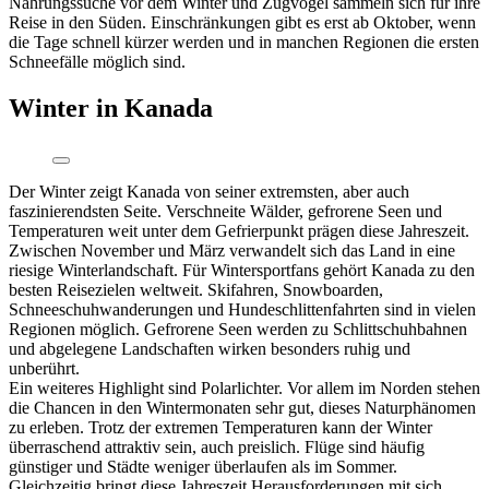
Nahrungssuche vor dem Winter und Zugvögel sammeln sich für ihre
Reise in den Süden. Einschränkungen gibt es erst ab Oktober, wenn
die Tage schnell kürzer werden und in manchen Regionen die ersten
Schneefälle möglich sind.
Winter in Kanada
Der Winter zeigt Kanada von seiner extremsten, aber auch
faszinierendsten Seite. Verschneite Wälder, gefrorene Seen und
Temperaturen weit unter dem Gefrierpunkt prägen diese Jahreszeit.
Zwischen November und März verwandelt sich das Land in eine
riesige Winterlandschaft. Für Wintersportfans gehört Kanada zu den
besten Reisezielen weltweit. Skifahren, Snowboarden,
Schneeschuhwanderungen und Hundeschlittenfahrten sind in vielen
Regionen möglich. Gefrorene Seen werden zu Schlittschuhbahnen
und abgelegene Landschaften wirken besonders ruhig und
unberührt.
Ein weiteres Highlight sind Polarlichter. Vor allem im Norden stehen
die Chancen in den Wintermonaten sehr gut, dieses Naturphänomen
zu erleben. Trotz der extremen Temperaturen kann der Winter
überraschend attraktiv sein, auch preislich. Flüge sind häufig
günstiger und Städte weniger überlaufen als im Sommer.
Gleichzeitig bringt diese Jahreszeit Herausforderungen mit sich.