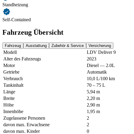
Standheizung
Self-Contained
Fahrzeug Übersicht
Fahrzeug
Ausstattung
Zubehör & Service
Versicherung
Modell
LDV Deliver 9
Alter des Fahrzeugs
2023
Motor
Diesel — 2.0L
Getriebe
Automatik
Verbrauch
10,0 L/100 km
Tankinhalt
70 – 75 L
Länge
5,94 m
Breite
2,20 m
Höhe
2,90 m
Innenhöhe
1,95 m
Zugelassene Personen
2
davon max. Erwachsene
2
davon max. Kinder
0