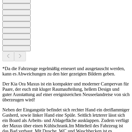
*Da die Fahrzeuge regelmäßig erneuert und ausgetauscht werden,
kann es Abweichungen zu den hier gezeigten Bildern geben.
Der Kia Ora Maxus ist ein kompakter und moderner Campervan für
Paare, der euch mit kluger Raumaufteilung, hellem Design und
guter Ausstattung auf einer ereignisreichen Neuseelandreise von sich
überzeugen wird!
Neben der Eingangstür befindet sich rechter Hand ein dreiflammiger
Gasherd, sowie linker Hand eine Spüle. Seitlich letzterer lässt sich
ein Board als Arbeits- und Ablagefläche ausklappen. Zudem verfügt
der Maxus über einen Kühlschrank.Im Mittelteil des Fahrzeug ist
das Bad verbaut. Mit Dusche, WC und Waschbecken ist es