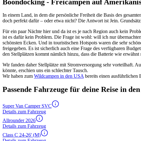
Boondocking - Freicampen auf Amerikani
In einem Land, in dem die persönliche Freiheit die Basis des gesamten
doch perfekt dafür – oder etwa nicht? Die Antwort ist Jein. Grundsät
Für ein paar Nächte hier und da ist es je nach Region auch kein Prob
ist es dafür kein Problem. Die Frage ist wohl: will ich nur übernach
schönsten Ecken. Und in touristischen Hotspots waren die sehr schön
freigegeben. Es ist sicherlich auch eine Frage des verfügbaren Budget
den Stellplätzen kommt nämlich hinzu, dass die Batterie wie erwähnt n
Wir fanden daher Stellplätze mit Stromversorgung sehr vorteilhaft. A
könnte, erschien uns ein schlechter Tausch.
Wir haben zum
Wildcampen in den USA
bereits einen ausführlichen B
Passende Fahrzeuge für deine Reise in de
Super Van Camper SVC
Details zum Fahrzeug
Allrounder 2026
Details zum Fahrzeug
Class C 24-26' (M)
Details zum Fahrzeug