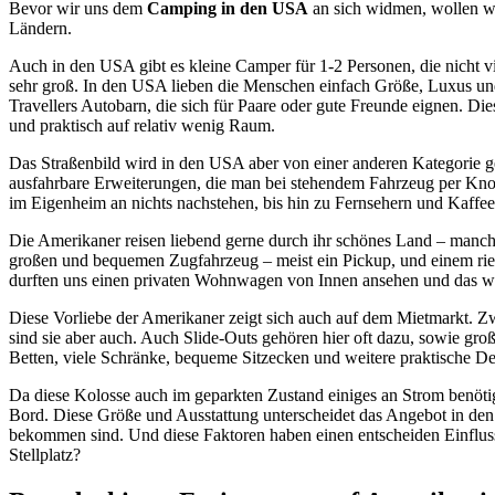
Bevor wir uns dem
Camping in den USA
an sich widmen, wollen wi
Ländern.
Auch in den USA gibt es kleine Camper für 1-2 Personen, die nicht v
sehr groß. In den USA lieben die Menschen einfach Größe, Luxus und L
Travellers Autobarn, die sich für Paare oder gute Freunde eignen. Di
und praktisch auf relativ wenig Raum.
Das Straßenbild wird in den USA aber von einer anderen Kategorie g
ausfahrbare Erweiterungen, die man bei stehendem Fahrzeug per Knop
im Eigenheim an nichts nachstehen, bis hin zu Fernsehern und Kaffe
Die Amerikaner reisen liebend gerne durch ihr schönes Land – manch
großen und bequemen Zugfahrzeug – meist ein Pickup, und einem ri
durften uns einen privaten Wohnwagen von Innen ansehen und das wa
Diese Vorliebe der Amerikaner zeigt sich auch auf dem Mietmarkt. Zw
sind sie aber auch. Auch Slide-Outs gehören hier oft dazu, sowie gro
Betten, viele Schränke, bequeme Sitzecken und weitere praktische De
Da diese Kolosse auch im geparkten Zustand einiges an Strom benöti
Bord. Diese Größe und Ausstattung unterscheidet das Angebot in de
bekommen sind. Und diese Faktoren haben einen entscheiden Einfluss
Stellplatz?