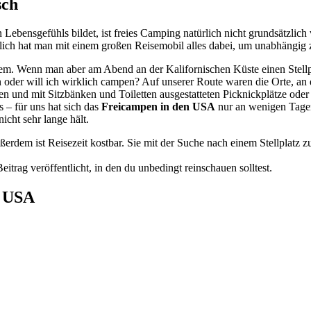
sch
 Lebensgefühls bildet, ist freies Camping natürlich nicht grundsätzlich
zlich hat man mit einem großen Reisemobil alles dabei, um unabhängig z
lem. Wenn man aber am Abend an der Kalifornischen Küste einen Stellpl
ten oder will ich wirklich campen? Auf unserer Route waren die Orte, an
en und mit Sitzbänken und Toiletten ausgestatteten Picknickplätze od
s – für uns hat sich das
Freicampen in den USA
nur an wenigen Tagen
icht sehr lange hält.
ußerdem ist Reisezeit kostbar. Sie mit der Suche nach einem Stellplatz
eitrag veröffentlicht, in den du unbedingt reinschauen solltest.
n USA