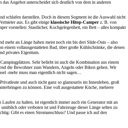
n das Angebot unterscheidet sich deutlich von dem in anderen
nd schlafen darstellen. Doch in diesem Segment ist die Auswahl nicht
ermieter aus. Es gibt einige
klassische Hitop-Camper
z. B. von
per vorstellen: Staufächer, Kochgelegenheit, ein Bett – alles kompakt
nd mehr an Länge haben meist noch ein bis drei Slide-Outs – also
n einem vollausgestatteten Bad, über große Kühlschränke, die denen
nd privates Eigentum.
Campingplätzen. Sehr beliebt ist auch die Kombination aus einem
hrend die Bewohner zum Wandern, Angeln oder Biken gehen. Wir
nsel -mehr muss man eigentlich nicht sagen…
 Privatleute und auch nicht ganz so glamourös im Innenleben, groß
unterbringen zu können. Eine voll ausgestattete Küche, mehrere
ufen zu halten, ist eigentlich immer auch ein Generator mit an
nüblich oder verboten ist und Fahrzeuge dieser Länge selten zu
htig: Gibt es einen Stromanschluss? Und passe ich auf den