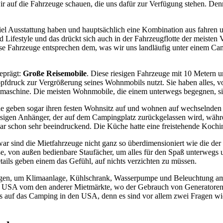
r auf die Fahrzeuge schauen, die uns dafür zur Verfügung stehen. Den
iel Ausstattung haben und hauptsächlich eine Kombination aus fahren u
ifestyle und das drückt sich auch in der Fahrzeugflotte der meisten V
ese Fahrzeuge entsprechen dem, was wir uns landläufig unter einem Cam
eprägt:
Große Reisemobile
. Diese riesigen Fahrzeuge mit 10 Metern u
fdruck zur Vergrößerung seines Wohnmobils nutzt. Sie haben alles, vo
emaschine. Die meisten Wohnmobile, die einem unterwegs begegnen, si
e geben sogar ihren festen Wohnsitz auf und wohnen auf wechselnden 
esigen Anhänger, der auf dem Campingplatz zurückgelassen wird, wä
r schon sehr beeindruckend. Die Küche hatte eine freistehende Kochi
ar sind die Mietfahrzeuge nicht ganz so überdimensioniert wie die der
ße, von außen bedienbare Staufächer, um alles für den Spaß unterwegs 
tails geben einem das Gefühl, auf nichts verzichten zu müssen.
gen, um Klimaanlage, Kühlschrank, Wasserpumpe und Beleuchtung am La
n USA vom den anderer Mietmärkte, wo der Gebrauch von Generatoren u
 auf das Camping in den USA, denn es sind vor allem zwei Fragen wic