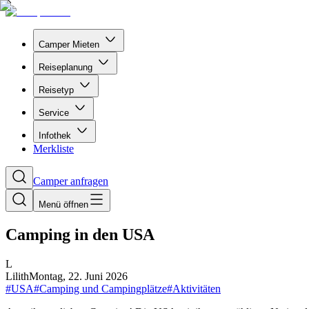
Camper Mieten
Reiseplanung
Reisetyp
Service
Infothek
Merkliste
Camper anfragen
Menü öffnen
Camping in den USA
L
Lilith
Montag, 22. Juni 2026
#
USA
#
Camping und Campingplätze
#
Aktivitäten