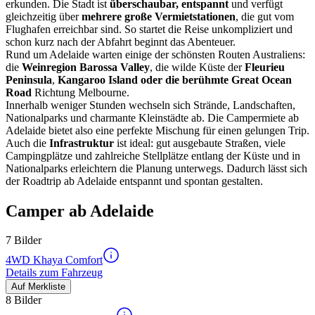
erkunden. Die Stadt ist
überschaubar, entspannt
und verfügt
gleichzeitig über
mehrere große Vermietstationen
, die gut vom
Flughafen erreichbar sind. So startet die Reise unkompliziert und
schon kurz nach der Abfahrt beginnt das Abenteuer.
Rund um Adelaide warten einige der schönsten Routen Australiens:
die
Weinregion Barossa Valley
, die wilde Küste der
Fleurieu
Peninsula
,
Kangaroo Island oder die berühmte Great Ocean
Road
Richtung Melbourne.
Innerhalb weniger Stunden wechseln sich Strände, Landschaften,
Nationalparks und charmante Kleinstädte ab. Die Campermiete ab
Adelaide bietet also eine perfekte Mischung für einen gelungen Trip.
Auch die
Infrastruktur
ist ideal: gut ausgebaute Straßen, viele
Campingplätze und zahlreiche Stellplätze entlang der Küste und in
Nationalparks erleichtern die Planung unterwegs. Dadurch lässt sich
der Roadtrip ab Adelaide entspannt und spontan gestalten.
Camper ab Adelaide
7 Bilder
4WD Khaya Comfort
Details zum Fahrzeug
Auf Merkliste
8 Bilder