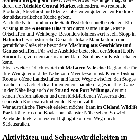
Sonnenuntergang am Meer
. Wer es etwas lebendiger mag, sollte
durch die
Adelaide Central Market
schlendern, wo regionale
Produkte, Streetfood und kleine Cafés einen guten ersten Eindruck
der südaustralischen Küche geben.
Auch die Natur rund um die Stadt lässt sich schnell erreichen. Ein
Ausflug in die
Adelaide Hills
führt durch sanfte Hügel, kleine
Ortschaften und Weinberge. Besonders lohnenswert ist ein Stopp in
Hahndorf
, wo historische Gebäude, lokale Manufakturen und
gemütliche Cafés eine besondere
Mischung aus Geschichte und
Genuss
schaffen. Für weite Ausblicke bietet sich der
Mount Lofty
Summit
an, von dem aus man bei klarer Sicht bis zur Küste schauen
kann.
Etwas weiter südlich wartet mit
McLaren Vale
eine Region, die für
ihre Weingüter und die Nähe zum Meer bekannt ist. Kleine Tasting
Rooms, offene Landschaften und kurze Wege zwischen den Stopps
machen das Gebiet ideal für einen entspannten Tagesausflug. Ganz
in der Nähe liegt auch der
Strand von Port Willunga
, der mit
seinen Felsformationen und dem türkisfarbenen Wasser zu den
schönsten Küstenabschnitten der Region zählt.
Wer australische Tierwelt erleben möchte, kann im
Cleland Wildlife
Park
Kängurus und Koalas aus nächster Nähe sehen. So wird
Adelaide direkt zum ersten Highlight auf dem Weg durch
Südaustralien.
Aktivitäten und Sehenswürdigkeiten in