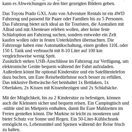
kann es Abweichungen zu den hier gezeigten Bildern geben.
Das Toyota Prado GXL Auto von Adventure Rentals ist ein 4WD
Fahrzeug und passend für Paare oder Familien bis zu 5 Personen.
Das Fahrzeug bietet sich ideal an für Touristen, die Australien mit
Allrad und mit Abenteuer erleben wollen, aber keine feste
Schlafoption am Fahrzeug suchen, sondern entweder ein Zelt
kaufen wollen oder in festen Unterkünften übernachten. Die
Fahrzeuge haben eine Automatikschaltung, einen großen 110L oder
150 L Tank und verbraucht mit 8-10 Liter auf 100 km
vergleichsweise wenig Sprit.
Zusätzlich stehen USB-Anschlüsse im Fahrzeug zur Verfügung, um
elektronische Geräte bequem während der Fahrt aufzuladen.
Außerdem könnt Ihr optional Kindersitze und ein Satellitentelefon
dazu buchen, um Eure Reisebedürfnisse noch besser zu erfüllen.
Das inklusive Bettwäsche-Set beinhaltet 1x Bettlaken, 1x
Oberlaken, 2x Kissen mit Kissenbezügen und 2x Schlafsäcke.
Mit der Möglichkeit, bis zu 2 Kindersitze zu befestigen, können
auch die Kleinsten sicher und bequem reisen. Ein Campingtisch und
-stühle sind im Mietpreis enthalten, damit Ihr Eure Mahlzeiten im
Freien genießen könnt. Die Markise ist leicht zu montieren und
bietet Schutz vor Sonne und Regen. Ein 50-Liter-Kühlschrank
ermöglicht es, Lebensmittel und Speisen während der Reise frisch
zu halten.