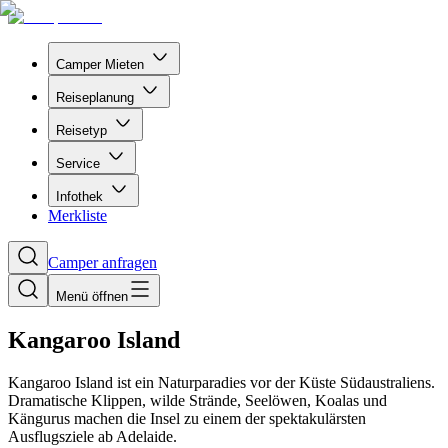
Camper Mieten
Reiseplanung
Reisetyp
Service
Infothek
Merkliste
Camper anfragen
Menü öffnen
Kangaroo Island
Kangaroo Island ist ein Naturparadies vor der Küste Südaustraliens.
Dramatische Klippen, wilde Strände, Seelöwen, Koalas und
Kängurus machen die Insel zu einem der spektakulärsten
Ausflugsziele ab Adelaide.