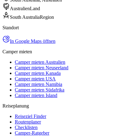
Australien
Land
South Australia
Region
Standort
In Google Maps öffnen
Camper mieten
Camper mieten Australien
Camper mieten Neuseeland
Camper mieten Kanada
Camper mieten USA
Camper mieten Namibia
Camper mieten Südafrika
Camper mieten Island
Reiseplanung
Reiseziel Finder
Routenplaner
Checklisten
Camper-Ratgeber