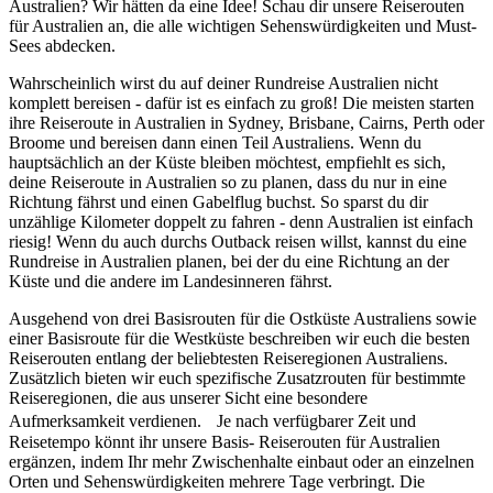
Australien? Wir hätten da eine Idee! Schau dir unsere Reiserouten
für Australien an, die alle wichtigen Sehenswürdigkeiten und Must-
Sees abdecken.
Wahrscheinlich wirst du auf deiner Rundreise Australien nicht
komplett bereisen - dafür ist es einfach zu groß! Die meisten starten
ihre Reiseroute in Australien in Sydney, Brisbane, Cairns, Perth oder
Broome und bereisen dann einen Teil Australiens. Wenn du
hauptsächlich an der Küste bleiben möchtest, empfiehlt es sich,
deine Reiseroute in Australien so zu planen, dass du nur in eine
Richtung fährst und einen Gabelflug buchst. So sparst du dir
unzählige Kilometer doppelt zu fahren - denn Australien ist einfach
riesig! Wenn du auch durchs Outback reisen willst, kannst du eine
Rundreise in Australien planen, bei der du eine Richtung an der
Küste und die andere im Landesinneren fährst.
Ausgehend von drei Basisrouten für die Ostküste Australiens sowie
einer Basisroute für die Westküste beschreiben wir euch die besten
Reiserouten entlang der beliebtesten Reiseregionen Australiens.
Zusätzlich bieten wir euch spezifische Zusatzrouten für bestimmte
Reiseregionen, die aus unserer Sicht eine besondere
Aufmerksamkeit verdienen. Je nach verfügbarer Zeit und
Reisetempo könnt ihr unsere Basis- Reiserouten für Australien
ergänzen, indem Ihr mehr Zwischenhalte einbaut oder an einzelnen
Orten und Sehenswürdigkeiten mehrere Tage verbringt. Die