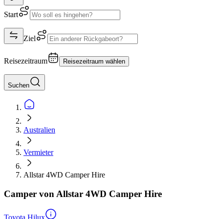
Start
Ziel
Reisezeitraum
Reisezeitraum wählen
Suchen
Australien
Vermieter
Allstar 4WD Camper Hire
Camper von Allstar 4WD Camper Hire
Toyota Hilux