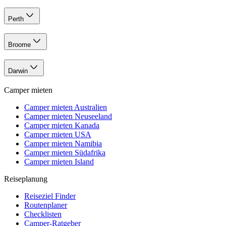
Perth
Broome
Darwin
Camper mieten
Camper mieten Australien
Camper mieten Neuseeland
Camper mieten Kanada
Camper mieten USA
Camper mieten Namibia
Camper mieten Südafrika
Camper mieten Island
Reiseplanung
Reiseziel Finder
Routenplaner
Checklisten
Camper-Ratgeber