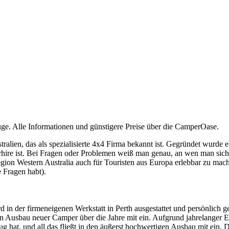
uge. Alle Informationen und günstigere Preise über die CamperOase.
tralien, das als spezialisierte 4x4 Firma bekannt ist. Gegründet wurd
rhire ist. Bei Fragen oder Problemen weiß man genau, an wen man sich
on Western Australia auch für Touristen aus Europa erlebbar zu mache
e Fragen habt).
in der firmeneigenen Werkstatt in Perth ausgestattet und persönlich ge
n Ausbau neuer Camper über die Jahre mit ein. Aufgrund jahrelanger 
t, und all das fließt in den äußerst hochwertigen Ausbau mit ein. Die F