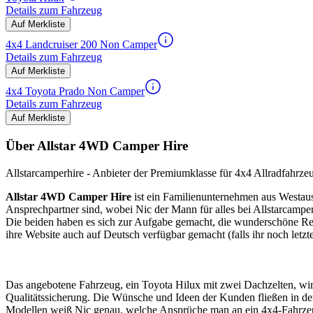
Details zum Fahrzeug
Auf Merkliste
4x4 Landcruiser 200 Non Camper
Details zum Fahrzeug
Auf Merkliste
4x4 Toyota Prado Non Camper
Details zum Fahrzeug
Auf Merkliste
Über Allstar 4WD Camper Hire
Allstarcamperhire - Anbieter der Premiumklasse für 4x4 Allradfahrze
Allstar 4WD Camper Hire
ist ein Familienunternehmen aus Westaus
Ansprechpartner sind, wobei Nic der Mann für alles bei Allstarcampe
Die beiden haben es sich zur Aufgabe gemacht, die wunderschöne Regi
ihre Website auch auf Deutsch verfügbar gemacht (falls ihr noch letzt
Das angebotene Fahrzeug, ein Toyota Hilux mit zwei Dachzelten, wird 
Qualitätssicherung. Die Wünsche und Ideen der Kunden fließen in de
Modellen weiß Nic genau, welche Ansprüche man an ein 4x4-Fahrzeug ha