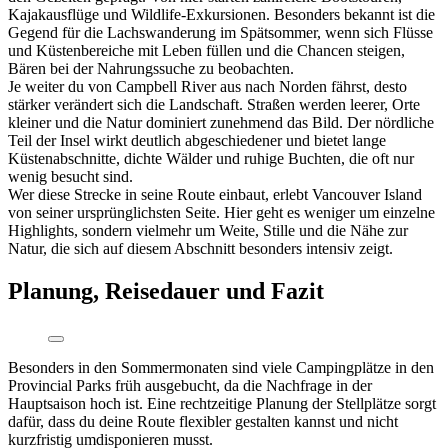
Kajakausflüge und Wildlife-Exkursionen. Besonders bekannt ist die
Gegend für die Lachswanderung im Spätsommer, wenn sich Flüsse
und Küstenbereiche mit Leben füllen und die Chancen steigen,
Bären bei der Nahrungssuche zu beobachten.
Je weiter du von Campbell River aus nach Norden fährst, desto
stärker verändert sich die Landschaft. Straßen werden leerer, Orte
kleiner und die Natur dominiert zunehmend das Bild. Der nördliche
Teil der Insel wirkt deutlich abgeschiedener und bietet lange
Küstenabschnitte, dichte Wälder und ruhige Buchten, die oft nur
wenig besucht sind.
Wer diese Strecke in seine Route einbaut, erlebt Vancouver Island
von seiner ursprünglichsten Seite. Hier geht es weniger um einzelne
Highlights, sondern vielmehr um Weite, Stille und die Nähe zur
Natur, die sich auf diesem Abschnitt besonders intensiv zeigt.
Planung, Reisedauer und Fazit
Besonders in den Sommermonaten sind viele Campingplätze in den
Provincial Parks früh ausgebucht, da die Nachfrage in der
Hauptsaison hoch ist. Eine rechtzeitige Planung der Stellplätze sorgt
dafür, dass du deine Route flexibler gestalten kannst und nicht
kurzfristig umdisponieren musst.