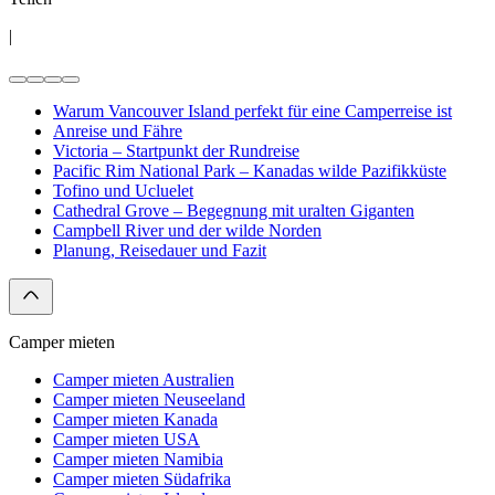
|
Warum Vancouver Island perfekt für eine Camperreise ist
Anreise und Fähre
Victoria – Startpunkt der Rundreise
Pacific Rim National Park – Kanadas wilde Pazifikküste
Tofino und Ucluelet
Cathedral Grove – Begegnung mit uralten Giganten
Campbell River und der wilde Norden
Planung, Reisedauer und Fazit
Camper mieten
Camper mieten Australien
Camper mieten Neuseeland
Camper mieten Kanada
Camper mieten USA
Camper mieten Namibia
Camper mieten Südafrika