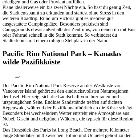
erledigen und Gas oder Proviant auffüllen.
Plane idealerweise ein bis zwei Nächte ein. So hast du genug Zeit,
die Stadt entspannt zu erkunden und startest ohne Stress in den
weiteren Roadtrip. Rund um Victoria gibt es mehrere gut
ausgestattete Campingplätze. Besonders praktisch sind
Campgrounds etwas außerhalb des Zentrums, von denen du mit Bus
oder Fahrrad schnell in die Stadt kommst. So verbindest du
Stadterlebnis mit einem ruhigen Stellplatz in der Natur.
Pacific Rim National Park – Kanadas
wilde Pazifikküste
Der Pacific Rim National Park Reserve an der Westküste von
Vancouver Island gehört zu den eindrucksvollsten Naturregionen
der Insel. Hier zeigt sich die Landschaft von ihrer rauen und
ursprünglichen Seite. Endlose Sandstrände treffen auf dichten
Regenwald, während der Pazifik unaufhörlich an die Küste schlägt.
Besonders bei wechselndem Wetter entsteht eine Atmosphäre aus
Nebel, Gischt und tiefgrünen Wäldern, die typisch für diese Region
ist.
Das Herzstück des Parks ist Long Beach. Der mehrere Kilometer
lange Strandabschnitt zwischen Tofino und Ucluelet gehört zu den