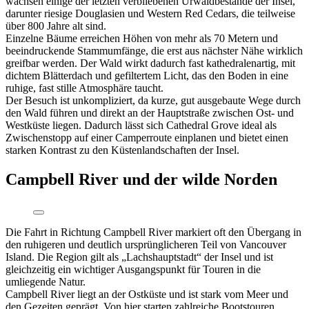
wachsen einige der letzten verbliebenen Urwaldbestände der Insel,
darunter riesige Douglasien und Western Red Cedars, die teilweise
über 800 Jahre alt sind.
Einzelne Bäume erreichen Höhen von mehr als 70 Metern und
beeindruckende Stammumfänge, die erst aus nächster Nähe wirklich
greifbar werden. Der Wald wirkt dadurch fast kathedralenartig, mit
dichtem Blätterdach und gefiltertem Licht, das den Boden in eine
ruhige, fast stille Atmosphäre taucht.
Der Besuch ist unkompliziert, da kurze, gut ausgebaute Wege durch
den Wald führen und direkt an der Hauptstraße zwischen Ost- und
Westküste liegen. Dadurch lässt sich Cathedral Grove ideal als
Zwischenstopp auf einer Camperroute einplanen und bietet einen
starken Kontrast zu den Küstenlandschaften der Insel.
Campbell River und der wilde Norden
Die Fahrt in Richtung Campbell River markiert oft den Übergang in
den ruhigeren und deutlich ursprünglicheren Teil von Vancouver
Island. Die Region gilt als „Lachshauptstadt“ der Insel und ist
gleichzeitig ein wichtiger Ausgangspunkt für Touren in die
umliegende Natur.
Campbell River liegt an der Ostküste und ist stark vom Meer und
den Gezeiten geprägt. Von hier starten zahlreiche Bootstouren,