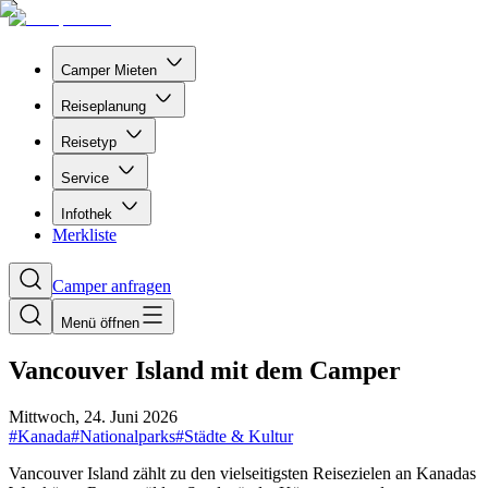
Camper Mieten
Reiseplanung
Reisetyp
Service
Infothek
Merkliste
Camper anfragen
Menü öffnen
Vancouver Island mit dem Camper
Mittwoch, 24. Juni 2026
#
Kanada
#
Nationalparks
#
Städte & Kultur
Vancouver Island zählt zu den vielseitigsten Reisezielen an Kanadas