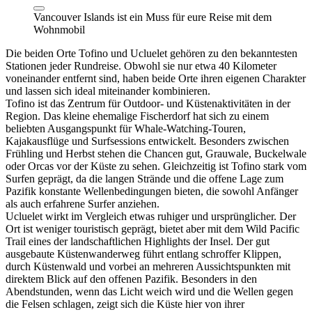
Vancouver Islands ist ein Muss für eure Reise mit dem
Wohnmobil
Die beiden Orte Tofino und Ucluelet gehören zu den bekanntesten
Stationen jeder Rundreise. Obwohl sie nur etwa 40 Kilometer
voneinander entfernt sind, haben beide Orte ihren eigenen Charakter
und lassen sich ideal miteinander kombinieren.
Tofino ist das Zentrum für Outdoor- und Küstenaktivitäten in der
Region. Das kleine ehemalige Fischerdorf hat sich zu einem
beliebten Ausgangspunkt für Whale-Watching-Touren,
Kajakausflüge und Surfsessions entwickelt. Besonders zwischen
Frühling und Herbst stehen die Chancen gut, Grauwale, Buckelwale
oder Orcas vor der Küste zu sehen. Gleichzeitig ist Tofino stark vom
Surfen geprägt, da die langen Strände und die offene Lage zum
Pazifik konstante Wellenbedingungen bieten, die sowohl Anfänger
als auch erfahrene Surfer anziehen.
Ucluelet wirkt im Vergleich etwas ruhiger und ursprünglicher. Der
Ort ist weniger touristisch geprägt, bietet aber mit dem Wild Pacific
Trail eines der landschaftlichen Highlights der Insel. Der gut
ausgebaute Küstenwanderweg führt entlang schroffer Klippen,
durch Küstenwald und vorbei an mehreren Aussichtspunkten mit
direktem Blick auf den offenen Pazifik. Besonders in den
Abendstunden, wenn das Licht weich wird und die Wellen gegen
die Felsen schlagen, zeigt sich die Küste hier von ihrer