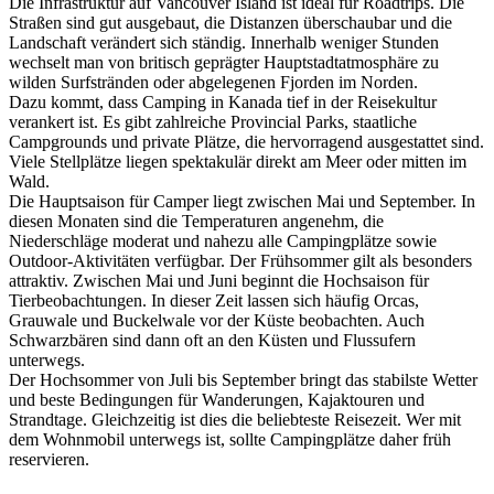
Die Infrastruktur auf Vancouver Island ist ideal für Roadtrips. Die
Straßen sind gut ausgebaut, die Distanzen überschaubar und die
Landschaft verändert sich ständig. Innerhalb weniger Stunden
wechselt man von britisch geprägter Hauptstadtatmosphäre zu
wilden Surfstränden oder abgelegenen Fjorden im Norden.
Dazu kommt, dass Camping in Kanada tief in der Reisekultur
verankert ist. Es gibt zahlreiche Provincial Parks, staatliche
Campgrounds und private Plätze, die hervorragend ausgestattet sind.
Viele Stellplätze liegen spektakulär direkt am Meer oder mitten im
Wald.
Die Hauptsaison für Camper liegt zwischen Mai und September. In
diesen Monaten sind die Temperaturen angenehm, die
Niederschläge moderat und nahezu alle Campingplätze sowie
Outdoor-Aktivitäten verfügbar. Der Frühsommer gilt als besonders
attraktiv. Zwischen Mai und Juni beginnt die Hochsaison für
Tierbeobachtungen. In dieser Zeit lassen sich häufig Orcas,
Grauwale und Buckelwale vor der Küste beobachten. Auch
Schwarzbären sind dann oft an den Küsten und Flussufern
unterwegs.
Der Hochsommer von Juli bis September bringt das stabilste Wetter
und beste Bedingungen für Wanderungen, Kajaktouren und
Strandtage. Gleichzeitig ist dies die beliebteste Reisezeit. Wer mit
dem Wohnmobil unterwegs ist, sollte Campingplätze daher früh
reservieren.