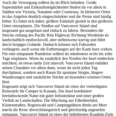
Auch die Versorgung solltest du im Blick behalten. Große
Supermärkte und Einkaufsmöglichkeiten findest du vor allem in
Städten wie Victoria, Nanaimo oder Courtenay. In kleineren Orten
ist das Angebot deutlich eingeschränkter und die Preise sind häufig
höher. Es lohnt sich daher, größere Einkäufe gezielt in den größeren
Orten einzuplanen. Die Straßen auf Vancouver Island sind
insgesamt gut ausgebaut und einfach zu fahren. Besonders die
Strecke entlang des Pacific Rim Highway Richtung Westküste ist
landschaftlich eindrucksvoll, aber stellenweise kurvig und führt
durch bergiges Gelände. Dadurch können sich Fahrzeiten
verlängern, auch wenn die Entfernungen auf der Karte kurz wirken.
Für eine entspannte Rundreise solltest du mindestens sechs bis zehn
Tage einplanen. Wenn du zusätzlich den Norden der Insel entdecken
möchtest, ist etwas mehr Zeit sinnvoll. Vancouver Island entfaltet
seinen Charakter vor allem dann, wenn du nicht jeden Tag
durchplanst, sondern auch Raum für spontane Stopps, längere
Wanderungen und zusätzliche Nächte an besonders schönen Orten
lässt.
Insgesamt zeigt sich Vancouver Island als eines der vielseitigsten
Reiseziele für Camper in Kanada. Die Insel kombiniert
beeindruckende Natur mit guter Infrastruktur und einer großen
Vielfalt an Landschaften. Die Mischung aus Fährüberfahrt,
Küstenstraßen, Regenwald und Campingplätzen direkt am Meer
macht die Reise abwechslungsreich und gleichzeitig angenehm
entspannt. Vancouver Island ist eines der beliebtesten Roadtrip-Ziele