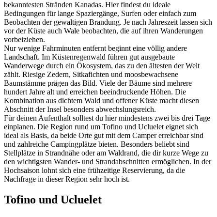
bekanntesten Stränden Kanadas. Hier findest du ideale
Bedingungen für lange Spaziergänge, Surfen oder einfach zum
Beobachten der gewaltigen Brandung. Je nach Jahreszeit lassen sich
vor der Küste auch Wale beobachten, die auf ihren Wanderungen
vorbeiziehen.
Nur wenige Fahrminuten entfernt beginnt eine völlig andere
Landschaft. Im Küstenregenwald führen gut ausgebaute
Wanderwege durch ein Ökosystem, das zu den ältesten der Welt
zählt. Riesige Zedern, Sitkafichten und moosbewachsene
Baumstämme prägen das Bild. Viele der Bäume sind mehrere
hundert Jahre alt und erreichen beeindruckende Höhen. Die
Kombination aus dichtem Wald und offener Küste macht diesen
Abschnitt der Insel besonders abwechslungsreich.
Für deinen Aufenthalt solltest du hier mindestens zwei bis drei Tage
einplanen. Die Region rund um Tofino und Ucluelet eignet sich
ideal als Basis, da beide Orte gut mit dem Camper erreichbar sind
und zahlreiche Campingplätze bieten. Besonders beliebt sind
Stellplätze in Strandnähe oder am Waldrand, die dir kurze Wege zu
den wichtigsten Wander- und Strandabschnitten ermöglichen. In der
Hochsaison lohnt sich eine frühzeitige Reservierung, da die
Nachfrage in dieser Region sehr hoch ist.
Tofino und Ucluelet