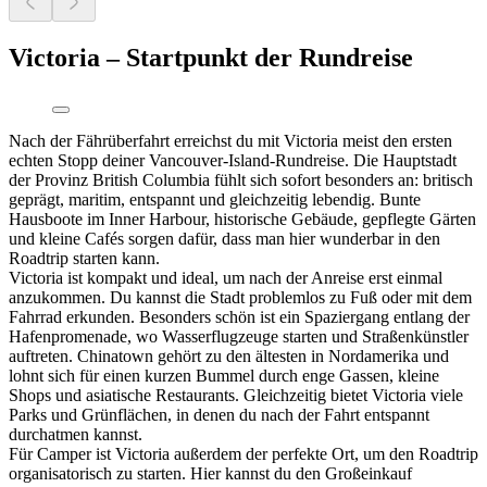
Victoria – Startpunkt der Rundreise
Nach der Fährüberfahrt erreichst du mit Victoria meist den ersten
echten Stopp deiner Vancouver-Island-Rundreise. Die Hauptstadt
der Provinz British Columbia fühlt sich sofort besonders an: britisch
geprägt, maritim, entspannt und gleichzeitig lebendig. Bunte
Hausboote im Inner Harbour, historische Gebäude, gepflegte Gärten
und kleine Cafés sorgen dafür, dass man hier wunderbar in den
Roadtrip starten kann.
Victoria ist kompakt und ideal, um nach der Anreise erst einmal
anzukommen. Du kannst die Stadt problemlos zu Fuß oder mit dem
Fahrrad erkunden. Besonders schön ist ein Spaziergang entlang der
Hafenpromenade, wo Wasserflugzeuge starten und Straßenkünstler
auftreten. Chinatown gehört zu den ältesten in Nordamerika und
lohnt sich für einen kurzen Bummel durch enge Gassen, kleine
Shops und asiatische Restaurants. Gleichzeitig bietet Victoria viele
Parks und Grünflächen, in denen du nach der Fahrt entspannt
durchatmen kannst.
Für Camper ist Victoria außerdem der perfekte Ort, um den Roadtrip
organisatorisch zu starten. Hier kannst du den Großeinkauf