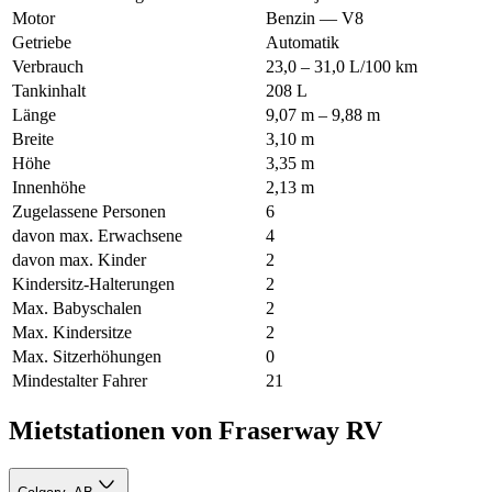
Motor
Benzin — V8
Getriebe
Automatik
Verbrauch
23,0 – 31,0 L/100 km
Tankinhalt
208 L
Länge
9,07 m – 9,88 m
Breite
3,10 m
Höhe
3,35 m
Innenhöhe
2,13 m
Zugelassene Personen
6
davon max. Erwachsene
4
davon max. Kinder
2
Kindersitz-Halterungen
2
Max. Babyschalen
2
Max. Kindersitze
2
Max. Sitzerhöhungen
0
Mindestalter Fahrer
21
Mietstationen von Fraserway RV