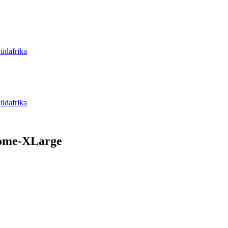
üdafrika
üdafrika
home-XLarge