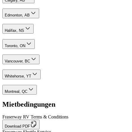
Calgary, AB
Edmonton, AB
Halifax, NS
Toronto, ON
Vancouver, BC
Whitehorse, YT
Montreal, QC
Mietbedingungen
Fraserway RV Terms & Conditions
Download PDF
Fraserway Shuttle Service