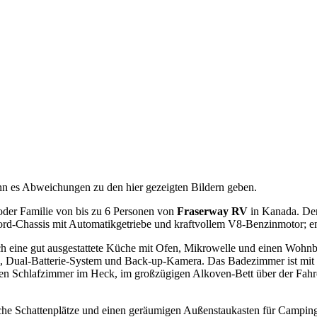
nn es Abweichungen zu den hier gezeigten Bildern geben.
 oder Familie von bis zu 6 Personen von
Fraserway RV
in Kanada. Der 
n Ford‑Chassis mit Automatikgetriebe und kraftvollem V8‑Benzinmotor;
 eine gut ausgestattete Küche mit Ofen, Mikrowelle und einen Wohnbe
 Dual‑Batterie‑System und Back‑up‑Kamera. Das Badezimmer ist mit ein
enten Schlafzimmer im Heck, im großzügigen Alkoven‑Bett über der Fa
che Schattenplätze und einen geräumigen Außenstaukasten für Camping