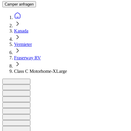
Camper anfragen
Kanada
Vermieter
Fraserway RV
Class C Motorhome-XLarge