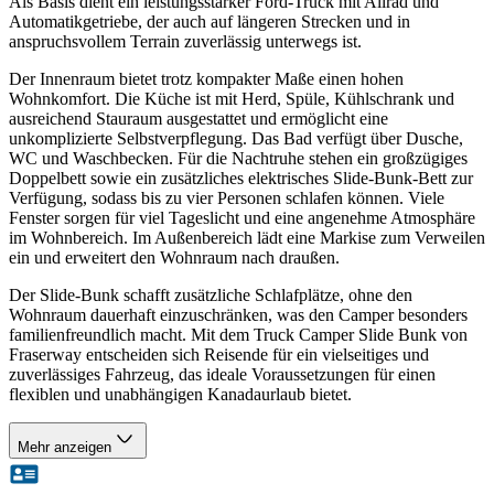
Als Basis dient ein leistungsstarker Ford-Truck mit Allrad und
Automatikgetriebe, der auch auf längeren Strecken und in
anspruchsvollem Terrain zuverlässig unterwegs ist.
Der Innenraum bietet trotz kompakter Maße einen hohen
Wohnkomfort. Die Küche ist mit Herd, Spüle, Kühlschrank und
ausreichend Stauraum ausgestattet und ermöglicht eine
unkomplizierte Selbstverpflegung. Das Bad verfügt über Dusche,
WC und Waschbecken. Für die Nachtruhe stehen ein großzügiges
Doppelbett sowie ein zusätzliches elektrisches Slide-Bunk-Bett zur
Verfügung, sodass bis zu vier Personen schlafen können. Viele
Fenster sorgen für viel Tageslicht und eine angenehme Atmosphäre
im Wohnbereich. Im Außenbereich lädt eine Markise zum Verweilen
ein und erweitert den Wohnraum nach draußen.
Der Slide-Bunk schafft zusätzliche Schlafplätze, ohne den
Wohnraum dauerhaft einzuschränken, was den Camper besonders
familienfreundlich macht. Mit dem Truck Camper Slide Bunk von
Fraserway entscheiden sich Reisende für ein vielseitiges und
zuverlässiges Fahrzeug, das ideale Voraussetzungen für einen
flexiblen und unabhängigen Kanadaurlaub bietet.
Mehr anzeigen