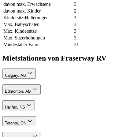
davon max. Erwachsene
3
davon max. Kinder
2
Kindersitz-Halterungen
3
Max. Babyschalen
3
Max. Kindersitze
3
Max. Sitzerhöhungen
3
Mindestalter Fahrer
21
Mietstationen von Fraserway RV
Calgary, AB
Edmonton, AB
Halifax, NS
Toronto, ON