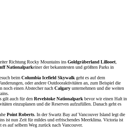
weiter Richtung Rocky Mountains ins
Goldgräberland Lillooet
,
nff Nationalpark
einer der bekanntesten und größten Parks in
Besuch beim
Columbia Icefield Skywalk
geht es auf dem
Wanderungen, oder andere Outdooraktivitäten an, zum Beispiel die
ann noch einen Abstecher nach
Calgary
unternehmen und die weiten
ains.
s gilt auch für den
Revelstoke Nationalpark
bevor wir einen Halt in
vitäten einzuplanen und die Reserven aufzufüllen. Danach geht es
nahe
Point Roberts
. In der Swartz Bay auf Vancouver Island legt die
 ist nun Zeit für mildes und erfrischendes Meerklima. Victoria ist
ht es auf selbem Weg zurück nach Vancouver.