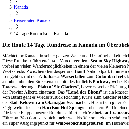
Kanada
Reiserouten Kanada
14 Tage Rundreise in Kanada
Die Route 14 Tage Rundreise in Kanada im Überblic
Möchtet ihr Kanada in seiner ganzen Weite und Ursprünglichkeit erleb
Diese Rundtour führt euch von Vancouver den "
Sea to Sky Highwa
vorbei an vielen Wandermöglichkeiten in einem der vielen kleineren
Westkanada. Zwischen dem Jasper und Banff Nationalpark tummeln si
Los geht es mit den
Athabasca Wasserfällen
zum
Columbia Icefiel
atemberaubenden Streckenabschnitt des
Icefields Parkway
weiter R
Tageswanderung "
Plain of Six Glaciers
", bevor es weiter Richtung
der Provinz Alberta einatmen. Das "
Land der Bisons
" ist ein krass
Von
Banff
geht es wieder zurück Richtung Küste zum
Glacier Nati
der Stadt
Kelowna am Okanagan See
machen. Hier ist ein guter Ze
zügig weiter bis nach
Harrison Hot Springs
und einem Bad in einer 
Die letzte Etappe unserer Rundreise führt nach
Victoria auf Vancouv
Fähre an. Von dort ist es nicht mehr weit bis Victoria, einem schöne
ein super Ausgangspunkt für
Walbeobachtungstouren
. Im Hafenvier