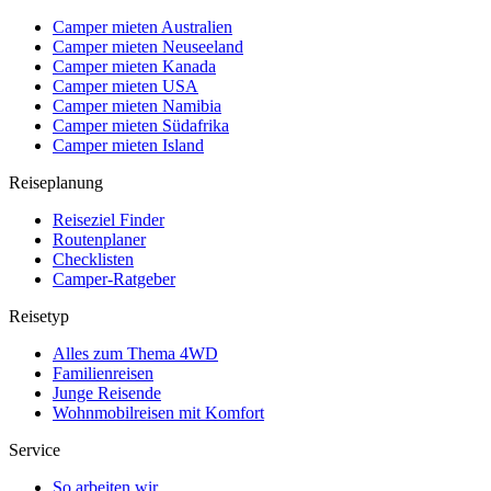
Camper mieten Australien
Camper mieten Neuseeland
Camper mieten Kanada
Camper mieten USA
Camper mieten Namibia
Camper mieten Südafrika
Camper mieten Island
Reiseplanung
Reiseziel Finder
Routenplaner
Checklisten
Camper-Ratgeber
Reisetyp
Alles zum Thema 4WD
Familienreisen
Junge Reisende
Wohnmobilreisen mit Komfort
Service
So arbeiten wir