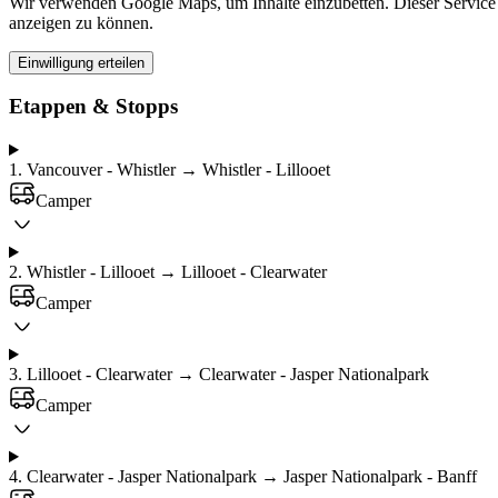
Wir verwenden Google Maps, um Inhalte einzubetten. Dieser Service k
anzeigen zu können.
Einwilligung erteilen
Etappen & Stopps
1
.
Vancouver - Whistler → Whistler - Lillooet
Camper
2
.
Whistler - Lillooet → Lillooet - Clearwater
Camper
3
.
Lillooet - Clearwater → Clearwater - Jasper Nationalpark
Camper
4
.
Clearwater - Jasper Nationalpark → Jasper Nationalpark - Banff