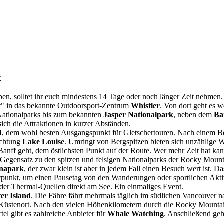
k
en, solltet ihr euch mindestens 14 Tage oder noch länger Zeit nehmen.
y
" in das bekannte Outdoorsport-Zentrum
Whistler
. Von dort geht es 
 Nationalparks bis zum bekannten
Jasper Nationalpark
, neben dem
Ba
ch die Attraktionen in kurzer Abständen.
d
, dem wohl besten Ausgangspunkt für Gletschertouren. Nach einem 
ichtung
Lake Louise
. Umringt von Bergspitzen bieten sich unzählige 
 Banff geht, dem östlichsten Punkt auf der Route. Wer mehr Zeit hat k
er Gegensatz zu den spitzen und felsigen Nationalparks der Rocky Mount
onapark
, der zwar klein ist aber in jedem Fall einen Besuch wert ist. Da
itpunkt, um einen Pausetag von den Wanderungen oder sportlichen Akti
der Thermal-Quellen direkt am See. Ein einmaliges Event.
er Island
. Die Fähre fährt mehrmals täglich im südlichen Vancouver 
n Küstenort. Nach den vielen Höhenkilometern durch die Rocky Mountains
tel gibt es zahlreiche Anbieter für
Whale Watching
. Anschließend ge