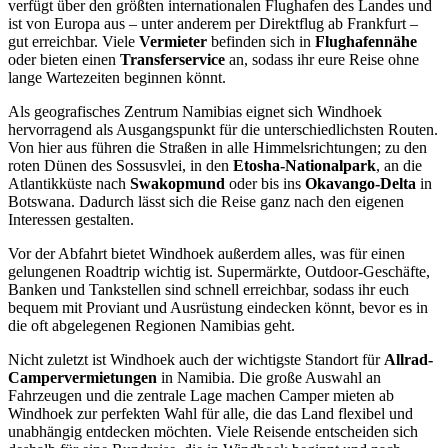
verfügt über den größten internationalen Flughafen des Landes und
ist von Europa aus – unter anderem per Direktflug ab Frankfurt –
gut erreichbar. Viele
Vermieter
befinden sich in
Flughafennähe
oder bieten einen
Transferservice
an, sodass ihr eure Reise ohne
lange Wartezeiten beginnen könnt.
Als geografisches Zentrum Namibias eignet sich Windhoek
hervorragend als Ausgangspunkt für die unterschiedlichsten Routen.
Von hier aus führen die Straßen in alle Himmelsrichtungen; zu den
roten Dünen des Sossusvlei, in den
Etosha-Nationalpark
, an die
Atlantikküste nach
Swakopmund
oder bis ins
Okavango-Delta
in
Botswana. Dadurch lässt sich die Reise ganz nach den eigenen
Interessen gestalten.
Vor der Abfahrt bietet Windhoek außerdem alles, was für einen
gelungenen Roadtrip wichtig ist. Supermärkte, Outdoor-Geschäfte,
Banken und Tankstellen sind schnell erreichbar, sodass ihr euch
bequem mit Proviant und Ausrüstung eindecken könnt, bevor es in
die oft abgelegenen Regionen Namibias geht.
Nicht zuletzt ist Windhoek auch der wichtigste Standort für
Allrad-
Campervermietungen
in Namibia. Die große Auswahl an
Fahrzeugen und die zentrale Lage machen Camper mieten ab
Windhoek zur perfekten Wahl für alle, die das Land flexibel und
unabhängig entdecken möchten. Viele Reisende entscheiden sich