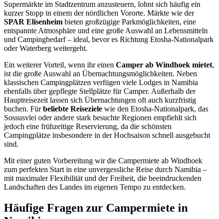
Supermärkte im Stadtzentrum anzusteuern, lohnt sich häufig ein
kurzer Stopp in einem der nördlichen Vororte. Märkte wie der
SPAR Elisenheim
bieten großzügige Parkmöglichkeiten, eine
entspannte Atmosphäre und eine große Auswahl an Lebensmitteln
und Campingbedarf – ideal, bevor es Richtung Etosha-Nationalpark
oder Waterberg weitergeht.
Ein weiterer Vorteil, wenn ihr einen
Camper ab Windhoek mietet
,
ist die große Auswahl an Übernachtungsmöglichkeiten. Neben
klassischen Campingplätzen verfügen viele Lodges in Namibia
ebenfalls über gepflegte Stellplätze für Camper. Außerhalb der
Hauptreisezeit lassen sich Übernachtungen oft auch kurzfristig
buchen. Für
beliebte Reiseziele
wie den Etosha-Nationalpark, das
Sossusvlei oder andere stark besuchte Regionen empfiehlt sich
jedoch eine frühzeitige Reservierung, da die schönsten
Campingplätze insbesondere in der Hochsaison schnell ausgebucht
sind.
Mit einer guten Vorbereitung wir die Campermiete ab Windhoek
zum perfekten Start in eine unvergessliche Reise durch Namibia –
mit maximaler Flexibilität und der Freiheit, die beeindruckenden
Landschaften des Landes im eigenen Tempo zu entdecken.
Häufige Fragen zur Campermiete in