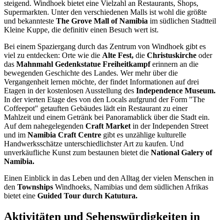
steigend. Windhoek bietet eine Vielzahl an Restaurants, Shops,
Supermarkten. Unter den verschiedenen Malls ist wohl die größte
und bekannteste
The Grove Mall of Namibia
im südlichen Stadtteil
Kleine Kuppe, die definitiv einen Besuch wert ist.
Bei einem Spaziergang durch das Zentrum von Windhoek gibt es
viel zu entdecken: Orte wie die
Alte Fest,
die
Christuskirche
oder
das
Mahnmahl Gedenkstatue Freiheitkampf
erinnern an die
bewegenden Geschichte des Landes. Wer mehr über die
Vergangenheit lernen möchte, der findet Informationen auf drei
Etagen in der kostenlosen Ausstellung des
Independence Museum.
In der vierten Etage des von den Locals aufgrund der Form "The
Coffeepot" getauften Gebäudes lädt ein Restaurant zu einer
Mahlzeit und einem Getränk bei Panoramablick über die Stadt ein.
Auf dem nahegelegenden
Craft Market
in der Independen Street
und im
Namibia Craft Centre
gibt es unzählige kulturelle
Handwerksschätze unterschiedlichster Art zu kaufen. Und
unverkäufliche Kunst zum bestaunen bietet die
National Galery of
Namibia.
Einen Einblick in das Leben und den Alltag der vielen Menschen in
den
Townships
Windhoeks, Namibias und dem südlichen Afrikas
bietet eine
Guided Tour durch Katutura.
Aktivitäten und Sehenswürdigkeiten in