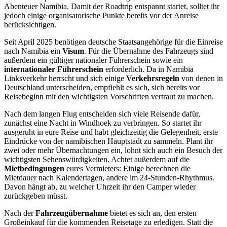
Abenteuer Namibia. Damit der Roadtrip entspannt startet, solltet ihr
jedoch einige organisatorische Punkte bereits vor der Anreise
berücksichtigen.
Seit April 2025 benötigen deutsche Staatsangehörige für die Einreise
nach Namibia ein
Visum
. Für die Übernahme des Fahrzeugs sind
außerdem ein gültiger nationaler Führerschein sowie ein
internationaler Führerschein
erforderlich. Da in Namibia
Linksverkehr herrscht und sich einige
Verkehrsregeln
von denen in
Deutschland unterscheiden, empfiehlt es sich, sich bereits vor
Reisebeginn mit den wichtigsten Vorschriften vertraut zu machen.
Nach dem langen Flug entscheiden sich viele Reisende dafür,
zunächst eine Nacht in Windhoek zu verbringen. So startet ihr
ausgeruht in eure Reise und habt gleichzeitig die Gelegenheit, erste
Eindrücke von der namibischen Hauptstadt zu sammeln. Plant ihr
zwei oder mehr Übernachtungen ein, lohnt sich auch ein Besuch der
wichtigsten Sehenswürdigkeiten. Achtet außerdem auf die
Mietbedingungen
eures Vermieters: Einige berechnen die
Mietdauer nach Kalendertagen, andere im 24-Stunden-Rhythmus.
Davon hängt ab, zu welcher Uhrzeit ihr den Camper wieder
zurückgeben müsst.
Nach der
Fahrzeugübernahme
bietet es sich an, den ersten
Großeinkauf für die kommenden Reisetage zu erledigen. Statt die