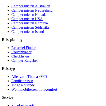
Camper mieten Australien
Camper mieten Neuseeland
Camper mieten Kanada
Camper mieten USA
Camper mieten Namibia
Camper mieten Südafrika
Camper mieten Island
Reiseplanung
Reiseziel Finder
Routenplaner
Checklisten
Camper-Ratgeber
Reisetyp
Alles zum Thema 4WD
Familienreisen
Junge Reisende
Wohnmobilreisen mit Komfort
Service
So arbeiten wir