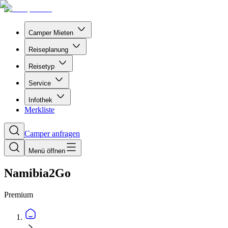
Camper Mieten
Reiseplanung
Reisetyp
Service
Infothek
Merkliste
Camper anfragen
Menü öffnen
Namibia2Go
Premium