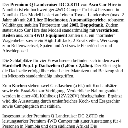
Der
Premium Q Landcruiser DC 2.8TD
von
Asco Car Hire
in
Namibia ist ein hochwertiger 4WD Camper für bis 4 Personen in
Namibia. Das Modell basiert auf einem Toyota Landcruiser (max. 2
Jahre alt) mit
2.8 Liter Dieselmotor, Automatikgetriebe,
robustem
Wildfänger, stabilen Trittbrettern und
200L Doppeltank.
Zudem
stattet Asco Car Hire das Modell standardmäßig mit
verstärkten
Reifen
aus. Zum
4WD Equipment
zählen u.a. ein "normaler"
Wagenheber sowie ein High-Lift Jack, 2 Ersatzreifen, Werkzeug
zum Reifenwechsel, Spaten und Axt sowie Feuerlöscher und
Abschleppseil.
Die Schlafplätze für vier Erwachsenen befinden sich in den
zwei
Hardshell Pop-Up Dachzelten (1,40m x 2,40m).
Der Einstieg in
die Dachzelte erfolgt über eine Leiter. Matratzen und Bettzeug sind
im Mietpreis standardmäßig inbegriffen.
Zum
Kochen
stehen zwei Gasflaschen (a 6L) mit Kochaufsätze
sowie ein Braai-Set zur Verfügung. Verderbliche Nahrungsmittel
werden in einer 40L Kühlbox (12V/220V) frischgehalten. Ergänzt
wird die Ausstattung durch umfanfreiches Koch- und Essgeschirr
sowie Campingtisch mit stühlen.
Insgesamt ist der Premium Q Landcruiser DC 2.8TD ein
leistungstarker Premium 4WD Camper mit guter Ausstattung für 4
Personen in Namibia und dem südlichen Afrika! Die