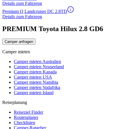
Details zum Fahrzeug
Premium Q Landcruiser DC 2.8TD
Details zum Fahrzeug
PREMIUM Toyota Hilux 2.8 GD6
Camper anfragen
Camper mieten
Camper mieten Australien
Camper mieten Neuseeland
Camper mieten Kanada
Camper mieten USA
Camper mieten Namibia
Camper mieten Südafrika
Camper mieten Island
Reiseplanung
Reiseziel Finder
Routenplaner
Checklisten
Camper-Ratgeber