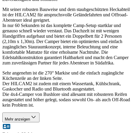
Mit seiner robusten Bauweise und dem staubgeschützten Heckabteil
ist der HILCAM2 für anspruchsvolle Geländefahrten und Offroad-
Abenteuer ideal geeignet.
In nur 60 Sekunden ist das komplette Camp-Setup startklar und
genauso schnell wieder verstaut. Das Dachzelt ist mit wenigen
Handgriffen aufgebaut und bietet ein Doppelbett für 2 Personen
(2,10m x 1,30m). Der Camper bietet ein optimiertes und einfach
zugängliches Stauraumkonzept, interne Beleuchtung und eine
komfortable Matratze für eine erholsame Nachtruhe. Die
Edelstahlkonstruktion garantiert Haltbarkeit und macht den Camper
zum zuverlässigen Partner für jedes Abenteuer in Südafrika.
Sehr angenehm ist die 270° Markise und die einfach zugängliche
Küchenzeile an der linken Seite.
Der HILCAM2 ist zudem mit einem Wassertank, Kühlschrank,
Gaskocher und Radio und Bluetooth ausgestattet.
Die 4x4-Camper von Bushlore sind allesamt mit robusteren Reifen
ausgestattet und höher gelegt, sodass sowohl On- als auch Off-Road
kein Problem ist.
Mehr anzeigen