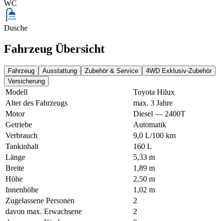
WC
Dusche
Fahrzeug Übersicht
Fahrzeug
Ausstattung
Zubehör & Service
4WD Exklusiv-Zubehör
Versicherung
Modell
Toyota Hilux
Alter des Fahrzeugs
max. 3 Jahre
Motor
Diesel — 2400T
Getriebe
Automatik
Verbrauch
9,0 L/100 km
Tankinhalt
160 L
Länge
5,33 m
Breite
1,89 m
Höhe
2,50 m
Innenhöhe
1,02 m
Zugelassene Personen
2
davon max. Erwachsene
2