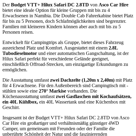
Der
Budget VTT+ Hilux Safari DC 2.8TD
von
Asco Car Hire
bietet eine ideale Option für kleine Gruppen mit bis zu 4
Erwachsenen in Namibia. Die Double Cab Fahrerkabine bietet Platz
für bis zu 5 Personen, doch Schlafmöglichkeiten sind begrenzter.
Familien mit kleineren Kindern können aber auch mit bis zu 5
Personen reisen.
Entwickelt für Campingtrips als Gruppe, bietet dieses Fahrzeug
ausreichend Platz und Komfort. Ausgestattet mit einem
2.8L
Tubodieselmotor
und einer automatischen Gangschaltung, ist der
Hilux Safari perfekt für verschiedene Gelände geeignet,
einschließlich Offroad-Strecken, um einzigartige Erkundungen zu
ermöglichen.
Die Ausstattung umfasst
zwei Dachzelte (1,20m x 2,40m)
mit Platz
für 4 Erwachsene. Für den Außenbereich sind Campingtisch mit -
stühlen sowie eine
270° Markise
vorhanden. Die
Küchenausstattung umfasst
zwei Gasflaschen mit Kochaufsätzen,
ein 40L Kühlbox,
ein 40L Wassertank und eine Küchenbox mit
Geschirr.
Insgesamt ist der Budget VTT+ Hilux Safari DC 2.8TD von Asco
Car Hire ein großartiger und verhältnismäßig günstiger 4WD
Camper, um gemeinsam mit Freunden oder der Familie die
unberührte Schönheit der Natur und die faszinierenden