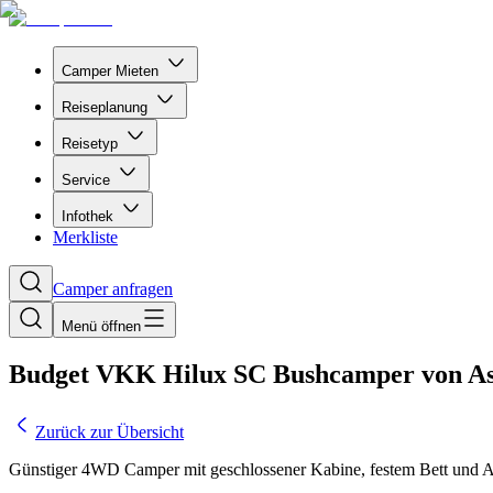
Camper Mieten
Reiseplanung
Reisetyp
Service
Infothek
Merkliste
Camper anfragen
Menü öffnen
Budget VKK Hilux SC Bushcamper von As
Zurück zur Übersicht
Günstiger 4WD Camper mit geschlossener Kabine, festem Bett und A