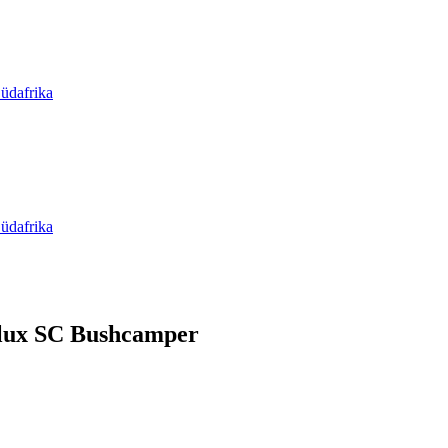
üdafrika
üdafrika
lux SC Bushcamper