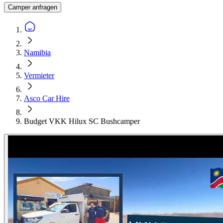
Camper anfragen
Namibia
Vermieter
Asco Car Hire
Budget VKK Hilux SC Bushcamper