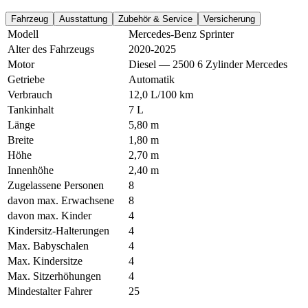
Fahrzeug
Ausstattung
Zubehör & Service
Versicherung
Modell
Mercedes-Benz Sprinter
Alter des Fahrzeugs
2020-2025
Motor
Diesel — 2500 6 Zylinder Mercedes
Getriebe
Automatik
Verbrauch
12,0 L/100 km
Tankinhalt
7 L
Länge
5,80 m
Breite
1,80 m
Höhe
2,70 m
Innenhöhe
2,40 m
Zugelassene Personen
8
davon max. Erwachsene
8
davon max. Kinder
4
Kindersitz-Halterungen
4
Max. Babyschalen
4
Max. Kindersitze
4
Max. Sitzerhöhungen
4
Mindestalter Fahrer
25