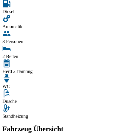
Diesel
Automatik
8 Personen
2 Betten
Herd 2-flammig
WC
Dusche
Standheizung
Fahrzeug Übersicht