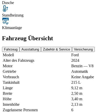
Dusche
Standheizung
Klimaanlage
Fahrzeug Übersicht
Fahrzeug
Ausstattung
Zubehör & Service
Versicherung
Modell
Ford
Alter des Fahrzeugs
2024
Motor
Benzin — V8
Getriebe
Automatik
Verbrauch
Keine Angabe
Tankinhalt
215 L
Länge
9,12 m
Breite
2,50 m
Höhe
3,40 m
Innenhöhe
2,13 m
Zugelassene Personen
6