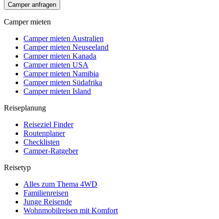
Camper anfragen
Camper mieten
Camper mieten Australien
Camper mieten Neuseeland
Camper mieten Kanada
Camper mieten USA
Camper mieten Namibia
Camper mieten Südafrika
Camper mieten Island
Reiseplanung
Reiseziel Finder
Routenplaner
Checklisten
Camper-Ratgeber
Reisetyp
Alles zum Thema 4WD
Familienreisen
Junge Reisende
Wohnmobilreisen mit Komfort