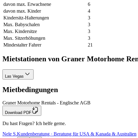
davon max. Erwachsene
6
davon max. Kinder
4
Kindersitz-Halterungen
3
Max. Babyschalen
3
Max. Kindersitze
3
Max. Sitzerhöhungen
3
Mindestalter Fahrer
21
Mietstationen von Graner Motorhome Ren
Las Vegas
Mietbedingungen
Graner Motorhome Rentals - Englische AGB
Download PDF
Du hast Fragen? Ich helfe gerne.
Nele S.
Kundenberatung · Beratung für USA & Kanada & Australien