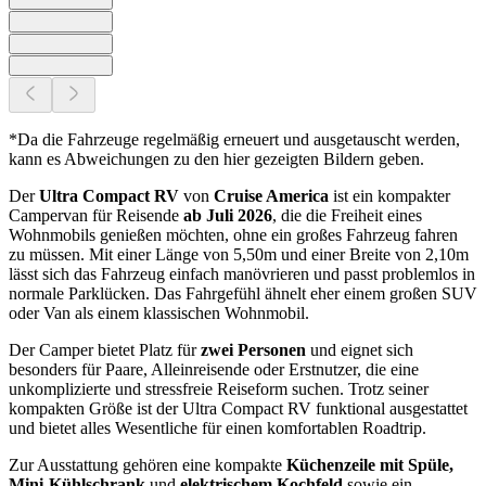
*Da die Fahrzeuge regelmäßig erneuert und ausgetauscht werden,
kann es Abweichungen zu den hier gezeigten Bildern geben.
Der
Ultra Compact RV
von
Cruise America
ist ein kompakter
Campervan für Reisende
ab Juli 2026
, die die Freiheit eines
Wohnmobils genießen möchten, ohne ein großes Fahrzeug fahren
zu müssen. Mit einer Länge von 5,50m und einer Breite von 2,10m
lässt sich das Fahrzeug einfach manövrieren und passt problemlos in
normale Parklücken. Das Fahrgefühl ähnelt eher einem großen SUV
oder Van als einem klassischen Wohnmobil.
Der Camper bietet Platz für
zwei Personen
und eignet sich
besonders für Paare, Alleinreisende oder Erstnutzer, die eine
unkomplizierte und stressfreie Reiseform suchen. Trotz seiner
kompakten Größe ist der Ultra Compact RV funktional ausgestattet
und bietet alles Wesentliche für einen komfortablen Roadtrip.
Zur Ausstattung gehören eine kompakte
Küchenzeile mit Spüle,
Mini-Kühlschrank
und
elektrischem Kochfeld
sowie ein