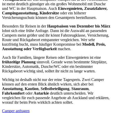
ist meist deutlich günstiger als ein großes Wohnmobil mit Dusche
und WC in der Hauptsaison. Auch
Einwegmieten, Zusatzfahrer,
Campingausstattung, Kindersitze
oder ein höherer
Versicherungsschutz können den Gesamtpreis beeinflussen.
Besonders für Reisen in der
Hauptsaison von Dezember bis März
lohnt sich eine frühe Anfrage. Dann ist die Auswahl an passenden
Campern meist größer und ihr könnt Fahrzeugklasse, Versicherung,
Route und Rückgabeort entspannter vergleichen. Wer sehr
kurzfristig bucht, muss häufiger Kompromisse bei
Modell, Preis,
Ausstattung oder Verfügbarkeit
machen.
Auch für Familien, längere Reisen oder Einwegmieten ist eine
frühzeitige Planung
sinnvoll. Gerade wenn bestimmte Sitzplätze,
Kindersitze, Automatik, Dusche/WC oder ein bestimmter
Rückgabeort wichtig sind, solltet ihr nicht zu lange warten.
Wichtig ist deshalb nicht nur der reine Tagespreis. Zwei Camper
können auf den ersten Blick ähnlich wirken, sich aber bei
Ausstattung
,
Kaution
,
Selbstbeteiligung
,
Stauraum
,
Fahrkomfort
oder
Autarkie
deutlich unterscheiden. Wir
vergleichen für euch passende Angebote ab Auckland und erklären,
worauf ihr beim Preis wirklich achten solltet.
Camper anfragen