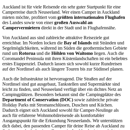
Auckland ist für viele Reisende ein sehr guter Startpunkt für eine
Camperreise durch Neuseeland. Wer einen Camper in Auckland
mieten möchte, profitiert vom
größten internationalen Flughafen
des Landes sowie von einer
großen Auswahl an
Campervermietern
direkt in der Stadt und in Flughafennähe.
Von Auckland aus sind zahlreiche attraktive Reiseziele gut
erreichbar. Im Norden locken die
Bay of Islands
mit Stränden und
Segelmöglichkeiten, während im Süden die geothermischen Gebiete
rund um
Rotorua
und die
Höhlen von Waitomo
liegen. Auch die
Coromandel Peninsula mit ihren Küstenlandschaften ist ein beliebtes
erstes Etappenziel. Dadurch lassen sich sowohl kurze Rundreisen
auf der Nordinsel als auch längere Touren bis zur Südinsel planen.
Auch die Infrastruktur ist hervorragend. Die Straßen auf der
Nordinsel sind gut ausgebaut, Tankstellen und Supermärkte sind
leicht zu finden, und Neuseeland verfügt über ein dichtes Netz an
Campingplätzen. Besonders bekannt sind die Campingplätze des
Department of Conservation (DOC)
sowie zahlreiche private
Holiday Parks mit Stromanschlüssen, Duschen und Küchen.
Dadurch eignet sich Auckland sowohl für Camper-Neulinge als
auch für erfahrene Wohnmobilreisende als komfortabler
Ausgangspunkt für die Erkundung Neuseelands. Wir unterstützen
dich dabei, den passenden Camper für deine Reise ab Auckland zu