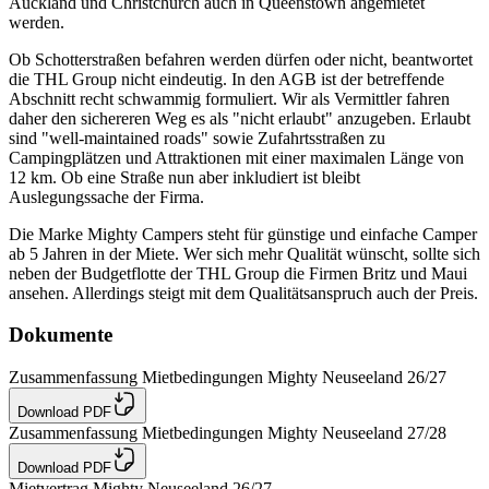
Auckland und Christchurch auch in Queenstown angemietet
werden.
Ob Schotterstraßen befahren werden dürfen oder nicht, beantwortet
die THL Group nicht eindeutig. In den AGB ist der betreffende
Abschnitt recht schwammig formuliert. Wir als Vermittler fahren
daher den sichereren Weg es als "nicht erlaubt" anzugeben. Erlaubt
sind "well-maintained roads" sowie Zufahrtsstraßen zu
Campingplätzen und Attraktionen mit einer maximalen Länge von
12 km. Ob eine Straße nun aber inkludiert ist bleibt
Auslegungssache der Firma.
Die Marke Mighty Campers steht für günstige und einfache Camper
ab 5 Jahren in der Miete. Wer sich mehr Qualität wünscht, sollte sich
neben der Budgetflotte der THL Group die Firmen Britz und Maui
ansehen. Allerdings steigt mit dem Qualitätsanspruch auch der Preis.
Dokumente
Zusammenfassung Mietbedingungen Mighty Neuseeland 26/27
Download PDF
Zusammenfassung Mietbedingungen Mighty Neuseeland 27/28
Download PDF
Mietvertrag Mighty Neuseeland 26/27