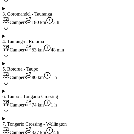
3
.
Coromandel - Tauranga
Camper
180 km
3 h
4
.
Tauranga - Rotorua
Camper
53 km
48 min
5
.
Rotorua - Taupo
Camper
80 km
1 h
6
.
Taupo - Tongario Crossing
Camper
74 km
1 h
7
.
Tongario Crossing - Wellington
Camper
327 km
4 h