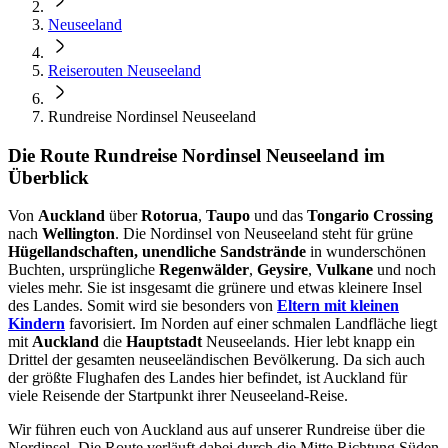
Neuseeland
Reiserouten Neuseeland
Rundreise Nordinsel Neuseeland
Die Route Rundreise Nordinsel Neuseeland im
Überblick
Von
Auckland
über
Rotorua
,
Taupo
und das
Tongario Crossing
nach
Wellington
. Die Nordinsel von Neuseeland steht für grüne
Hügellandschaften,
unendliche Sandstrände
in wunderschönen
Buchten, ursprüngliche
Regenwälder
,
Geysire
,
Vulkane
und noch
vieles mehr. Sie ist insgesamt die grünere und etwas kleinere Insel
des Landes. Somit wird sie besonders von
Eltern mit kleinen
Kindern
favorisiert. Im Norden auf einer schmalen Landfläche liegt
mit
Auckland
die
Hauptstadt
Neuseelands. Hier lebt knapp ein
Drittel der gesamten neuseeländischen Bevölkerung. Da sich auch
der größte Flughafen des Landes hier befindet, ist Auckland für
viele Reisende der Startpunkt ihrer Neuseeland-Reise.
Wir führen euch von Auckland aus auf unserer Rundreise über die
Nordinsel. Die Route verläuft dabei durch die Mitte Richtung Süden