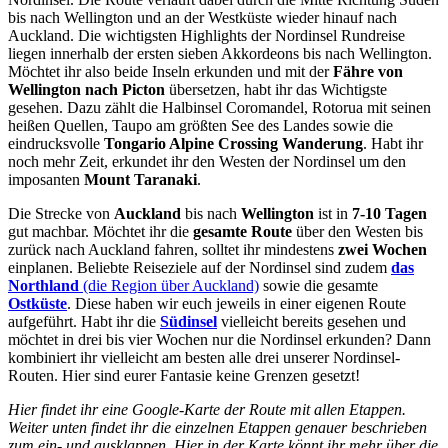
bis nach Wellington und an der Westküste wieder hinauf nach
Auckland. Die wichtigsten Highlights der Nordinsel Rundreise
liegen innerhalb der ersten sieben Akkordeons bis nach Wellington.
Möchtet ihr also beide Inseln erkunden und mit der
Fähre von
Wellington nach Picton
übersetzen, habt ihr das Wichtigste
gesehen. Dazu zählt die Halbinsel Coromandel, Rotorua mit seinen
heißen Quellen, Taupo am größten See des Landes sowie die
eindrucksvolle
Tongario Alpine Crossing Wanderung
. Habt ihr
noch mehr Zeit, erkundet ihr den Westen der Nordinsel um den
imposanten
Mount Taranaki
.
Die Strecke von
Auckland
bis nach
Wellington
ist in
7-10 Tagen
gut machbar. Möchtet ihr die
gesamte Route
über den Westen bis
zurück nach Auckland fahren, solltet ihr mindestens
zwei Wochen
einplanen. Beliebte Reiseziele auf der Nordinsel sind zudem
das
Northland
(die Region über Auckland)
sowie die gesamte
Ostküste
. Diese haben wir euch jeweils in einer eigenen Route
aufgeführt. Habt ihr die
Südinsel
vielleicht bereits gesehen und
möchtet in drei bis vier Wochen nur die Nordinsel erkunden? Dann
kombiniert ihr vielleicht am besten alle drei unserer Nordinsel-
Routen. Hier sind eurer Fantasie keine Grenzen gesetzt!
Hier findet ihr eine Google-Karte der Route mit allen Etappen.
Weiter unten findet ihr die einzelnen Etappen genauer beschrieben
zum ein- und ausklappen. Hier in der Karte könnt ihr mehr über die