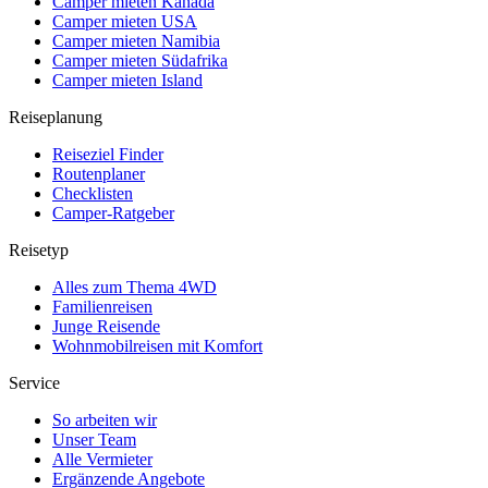
Camper mieten Kanada
Camper mieten USA
Camper mieten Namibia
Camper mieten Südafrika
Camper mieten Island
Reiseplanung
Reiseziel Finder
Routenplaner
Checklisten
Camper-Ratgeber
Reisetyp
Alles zum Thema 4WD
Familienreisen
Junge Reisende
Wohnmobilreisen mit Komfort
Service
So arbeiten wir
Unser Team
Alle Vermieter
Ergänzende Angebote