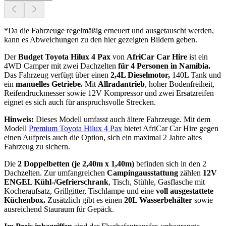
*Da die Fahrzeuge regelmäßig erneuert und ausgetauscht werden,
kann es Abweichungen zu den hier gezeigten Bildern geben.
Der
Budget Toyota Hilux 4 Pax
von
AfriCar Car Hire
ist ein
4WD Camper mit zwei Dachzelten
für 4 Personen in Namibia.
Das Fahrzeug verfügt über einen
2,4L Dieselmotor,
140L Tank und
ein
manuelles Getriebe.
Mit
Allradantrieb
, hoher Bodenfreiheit,
Reifendruckmesser sowie 12V Kompressor und zwei Ersatzreifen
eignet es sich auch für anspruchsvolle Strecken.
Hinweis:
Dieses Modell umfasst auch ältere Fahrzeuge. Mit dem
Modell
Premium Toyota Hilux 4 Pax
bietet AfriCar Car Hire gegen
einen Aufpreis auch die Option, sich ein maximal 2 Jahre altes
Fahrzeug zu sichern.
Die
2 Doppelbetten (je 2,40m x 1,40m)
befinden sich in den 2
Dachzelten. Zur umfangreichen
Campingausstattung
zählen
12V
ENGEL Kühl-/Gefrierschrank
, Tisch, Stühle, Gasflasche mit
Kocheraufsatz, Grillgitter, Tischlampe und eine
voll ausgestattete
Küchenbox.
Zusätzlich gibt es einen
20L Wasserbehälter
sowie
ausreichend Stauraum für Gepäck.