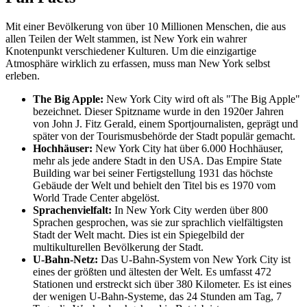
Mit einer Bevölkerung von über 10 Millionen Menschen, die aus
allen Teilen der Welt stammen, ist New York ein wahrer
Knotenpunkt verschiedener Kulturen. Um die einzigartige
Atmosphäre wirklich zu erfassen, muss man New York selbst
erleben.
The Big Apple:
New York City wird oft als "The Big Apple"
bezeichnet. Dieser Spitzname wurde in den 1920er Jahren
von John J. Fitz Gerald, einem Sportjournalisten, geprägt und
später von der Tourismusbehörde der Stadt populär gemacht.
Hochhäuser:
New York City hat über 6.000 Hochhäuser,
mehr als jede andere Stadt in den USA. Das Empire State
Building war bei seiner Fertigstellung 1931 das höchste
Gebäude der Welt und behielt den Titel bis es 1970 vom
World Trade Center abgelöst.
Sprachenvielfalt:
In New York City werden über 800
Sprachen gesprochen, was sie zur sprachlich vielfältigsten
Stadt der Welt macht. Dies ist ein Spiegelbild der
multikulturellen Bevölkerung der Stadt.
U-Bahn-Netz:
Das U-Bahn-System von New York City ist
eines der größten und ältesten der Welt. Es umfasst 472
Stationen und erstreckt sich über 380 Kilometer. Es ist eines
der wenigen U-Bahn-Systeme, das 24 Stunden am Tag, 7