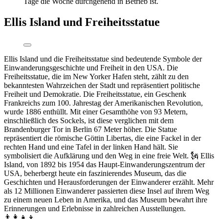
Tage die Woche durchgehend in Betrieb ist.
Ellis Island und Freiheitsstatue
Ellis Island und die Freiheitsstatue sind bedeutende Symbole der
Einwanderungsgeschichte und Freiheit in den USA. Die
Freiheitsstatue, die im New Yorker Hafen steht, zählt zu den
bekanntesten Wahrzeichen der Stadt und repräsentiert politische
Freiheit und Demokratie. Die Freiheitsstatue, ein Geschenk
Frankreichs zum 100. Jahrestag der Amerikanischen Revolution,
wurde 1886 enthüllt. Mit einer Gesamthöhe von 93 Metern,
einschließlich des Sockels, ist diese verglichen mit dem
Brandenburger Tor in Berlin 67 Meter höher. Die Statue
repräsentiert die römische Göttin Libertas, die eine Fackel in der
rechten Hand und eine Tafel in der linken Hand hält. Sie
symbolisiert die Aufklärung und den Weg in eine freie Welt. 🗽 Ellis
Island, von 1892 bis 1954 das Haupt-Einwanderungszentrum der
USA, beherbergt heute ein faszinierendes Museum, das die
Geschichten und Herausforderungen der Einwanderer erzählt. Mehr
als 12 Millionen Einwanderer passierten diese Insel auf ihrem Weg
zu einem neuen Leben in Amerika, und das Museum bewahrt ihre
Erinnerungen und Erlebnisse in zahlreichen Ausstellungen.
👨‍👩‍👧‍👦