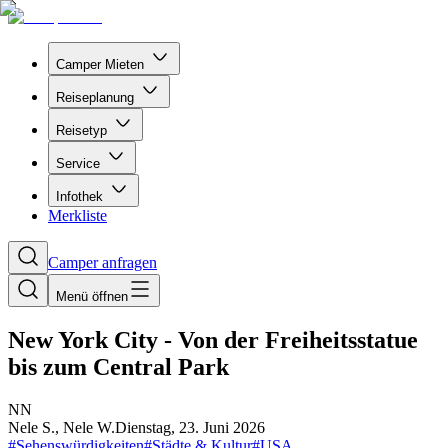
Camper Mieten
Reiseplanung
Reisetyp
Service
Infothek
Merkliste
Camper anfragen
Menü öffnen
New York City - Von der Freiheitsstatue
bis zum Central Park
N
N
Nele S., Nele W.
Dienstag, 23. Juni 2026
#
Sehenswürdigkeiten
#
Städte & Kultur
#
USA