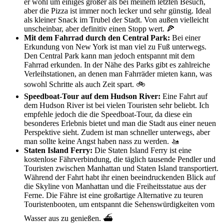
er wohl um einiges größer als bei meinem letzten Besuch,
aber die Pizza ist immer noch lecker und sehr günstig. Ideal
als kleiner Snack im Trubel der Stadt. Von außen vielleicht
unscheinbar, aber definitiv einen Stopp wert. 🍕
Mit dem Fahrrad durch den Central Park:
Bei einer
Erkundung von New York ist man viel zu Fuß unterwegs.
Den Central Park kann man jedoch entspannt mit dem
Fahrrad erkunden. In der Nähe des Parks gibt es zahlreiche
Verleihstationen, an denen man Fahrräder mieten kann, was
sowohl Schritte als auch Zeit spart. 🚲
Speedboat-Tour auf dem Hudson River:
Eine Fahrt auf
dem Hudson River ist bei vielen Touristen sehr beliebt. Ich
empfehle jedoch die die Speedboat-Tour, da diese ein
besonderes Erlebnis bietet und man die Stadt aus einer neuen
Perspektive sieht. Zudem ist man schneller unterwegs, aber
man sollte keine Angst haben nass zu werden. 🚤
Staten Island Ferry:
Die Staten Island Ferry ist eine
kostenlose Fährverbindung, die täglich tausende Pendler und
Touristen zwischen Manhattan und Staten Island transportiert.
Während der Fahrt habt ihr einen beeindruckenden Blick auf
die Skyline von Manhattan und die Freiheitsstatue aus der
Ferne. Die Fähre ist eine großartige Alternative zu teuren
Touristenbooten, um entspannt die Sehenswürdigkeiten vom
Wasser aus zu genießen. ⛴️