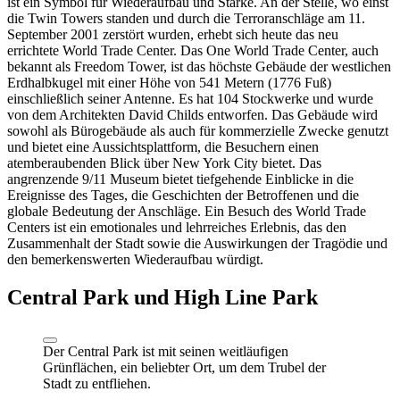
ist ein Symbol für Wiederaufbau und Stärke. An der Stelle, wo einst
die Twin Towers standen und durch die Terroranschläge am 11.
September 2001 zerstört wurden, erhebt sich heute das neu
errichtete World Trade Center. Das One World Trade Center, auch
bekannt als Freedom Tower, ist das höchste Gebäude der westlichen
Erdhalbkugel mit einer Höhe von 541 Metern (1776 Fuß)
einschließlich seiner Antenne. Es hat 104 Stockwerke und wurde
von dem Architekten David Childs entworfen. Das Gebäude wird
sowohl als Bürogebäude als auch für kommerzielle Zwecke genutzt
und bietet eine Aussichtsplattform, die Besuchern einen
atemberaubenden Blick über New York City bietet. Das
angrenzende 9/11 Museum bietet tiefgehende Einblicke in die
Ereignisse des Tages, die Geschichten der Betroffenen und die
globale Bedeutung der Anschläge. Ein Besuch des World Trade
Centers ist ein emotionales und lehrreiches Erlebnis, das den
Zusammenhalt der Stadt sowie die Auswirkungen der Tragödie und
den bemerkenswerten Wiederaufbau würdigt.
Central Park und High Line Park
Der Central Park ist mit seinen weitläufigen
Grünflächen, ein beliebter Ort, um dem Trubel der
Stadt zu entfliehen.