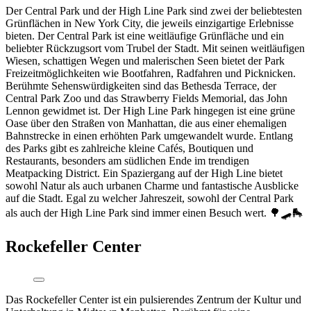
Der Central Park und der High Line Park sind zwei der beliebtesten
Grünflächen in New York City, die jeweils einzigartige Erlebnisse
bieten. Der Central Park ist eine weitläufige Grünfläche und ein
beliebter Rückzugsort vom Trubel der Stadt. Mit seinen weitläufigen
Wiesen, schattigen Wegen und malerischen Seen bietet der Park
Freizeitmöglichkeiten wie Bootfahren, Radfahren und Picknicken.
Berühmte Sehenswürdigkeiten sind das Bethesda Terrace, der
Central Park Zoo und das Strawberry Fields Memorial, das John
Lennon gewidmet ist. Der High Line Park hingegen ist eine grüne
Oase über den Straßen von Manhattan, die aus einer ehemaligen
Bahnstrecke in einen erhöhten Park umgewandelt wurde. Entlang
des Parks gibt es zahlreiche kleine Cafés, Boutiquen und
Restaurants, besonders am südlichen Ende im trendigen
Meatpacking District. Ein Spaziergang auf der High Line bietet
sowohl Natur als auch urbanen Charme und fantastische Ausblicke
auf die Stadt. Egal zu welcher Jahreszeit, sowohl der Central Park
als auch der High Line Park sind immer einen Besuch wert. 🌳🛹🛼
Rockefeller Center
Das Rockefeller Center ist ein pulsierendes Zentrum der Kultur und