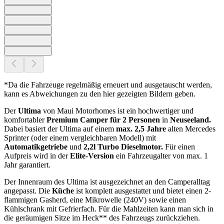
*Da die Fahrzeuge regelmäßig erneuert und ausgetauscht werden,
kann es Abweichungen zu den hier gezeigten Bildern geben.
Der
Ultima
von Maui Motorhomes ist ein hochwertiger und
komfortabler
Premium Camper für 2 Personen
in
Neuseeland.
Dabei basiert der Ultima auf einem
max. 2,5 Jahre
alten Mercedes
Sprinter (oder einem vergleichbaren Modell) mit
Automatikgetriebe
und
2,2l Turbo Dieselmotor.
Für einen
Aufpreis wird in der
Elite-Version
ein Fahrzeugalter von max. 1
Jahr garantiert.
Der Innenraum des Ultima ist ausgezeichnet an den Camperalltag
angepasst. Die
Küche
ist komplett ausgestattet und bietet einen 2-
flammigen Gasherd, eine Mikrowelle (240V) sowie einen
Kühlschrank mit Gefrierfach. Für die Mahlzeiten kann man sich in
die geräumigen Sitze im Heck** des Fahrzeugs zurückziehen.