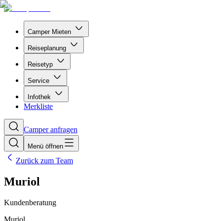
Camper Mieten
Reiseplanung
Reisetyp
Service
Infothek
Merkliste
Camper anfragen
Menü öffnen
Zurück zum Team
Muriol
Kundenberatung
Muriol