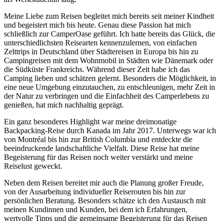
Meine Liebe zum Reisen begleitet mich bereits seit meiner Kindheit
und begeistert mich bis heute. Genau diese Passion hat mich
schließlich zur CamperOase geführt. Ich hatte bereits das Glück, die
unterschiedlichsten Reisearten kennenzulernen, von einfachen
Zelttrips in Deutschland über Städtereisen in Europa bis hin zu
Campingreisen mit dem Wohnmobil in Städten wie Dänemark oder
die Südküste Frankreichs. Während dieser Zeit habe ich das
Camping lieben und schätzen gelernt. Besonders die Möglichkeit, in
eine neue Umgebung einzutauchen, zu entschleunigen, mehr Zeit in
der Natur zu verbringen und die Einfachheit des Camperlebens zu
genießen, hat mich nachhaltig geprägt.
Ein ganz besonderes Highlight war meine dreimonatige
Backpacking-Reise durch Kanada im Jahr 2017. Unterwegs war ich
von Montréal bis hin zur British Columbia und entdeckte die
beeindruckende landschaftliche Vielfalt. Diese Reise hat meine
Begeisterung für das Reisen noch weiter verstärkt und meine
Reiselust geweckt.
Neben dem Reisen bereitet mir auch die Planung großer Freude,
von der Ausarbeitung individueller Reiserouten bis hin zur
persönlichen Beratung. Besonders schätze ich den Austausch mit
meinen Kundinnen und Kunden, bei dem ich Erfahrungen,
wertvolle Tipps und die gemeinsame Begeisterung für das Reisen