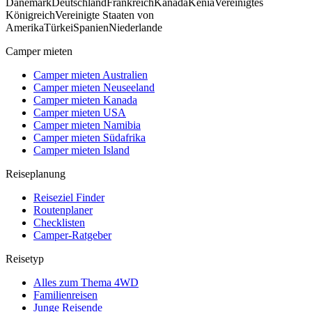
Dänemark
Deutschland
Frankreich
Kanada
Kenia
Vereinigtes
Königreich
Vereinigte Staaten von
Amerika
Türkei
Spanien
Niederlande
Camper mieten
Camper mieten Australien
Camper mieten Neuseeland
Camper mieten Kanada
Camper mieten USA
Camper mieten Namibia
Camper mieten Südafrika
Camper mieten Island
Reiseplanung
Reiseziel Finder
Routenplaner
Checklisten
Camper-Ratgeber
Reisetyp
Alles zum Thema 4WD
Familienreisen
Junge Reisende