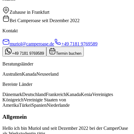
Zuhause in
Frankfurt
Bei Camperoase seit
Dezember 2022
Kontakt
muriol@camperoase.de
+49 7181 9769589
+49 7181 9769589
Termin buchen
Beratungsländer
Australien
Kanada
Neuseeland
Bereiste Länder
Dänemark
Deutschland
Frankreich
Kanada
Kenia
Vereinigtes
Königreich
Vereinigte Staaten von
Amerika
Türkei
Spanien
Niederlande
Allgemein
Hello ich bin Muriol und seit Dezember 2022 bei der CamperOase
als Werkstudentin tätig.