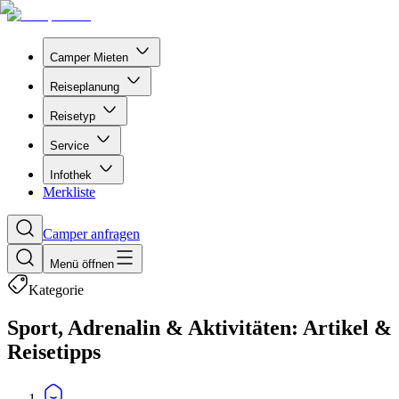
Camper Mieten
Reiseplanung
Reisetyp
Service
Infothek
Merkliste
Camper anfragen
Menü öffnen
Kategorie
Sport, Adrenalin & Aktivitäten: Artikel &
Reisetipps