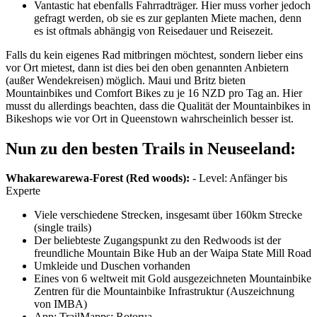
Vantastic hat ebenfalls Fahrradträger. Hier muss vorher jedoch
gefragt werden, ob sie es zur geplanten Miete machen, denn
es ist oftmals abhängig von Reisedauer und Reisezeit.
Falls du kein eigenes Rad mitbringen möchtest, sondern lieber eins
vor Ort mietest, dann ist dies bei den oben genannten Anbietern
(außer Wendekreisen) möglich. Maui und Britz bieten
Mountainbikes und Comfort Bikes zu je 16 NZD pro Tag an. Hier
musst du allerdings beachten, dass die Qualität der Mountainbikes in
Bikeshops wie vor Ort in Queenstown wahrscheinlich besser ist.
Nun zu den besten Trails in Neuseeland:
Whakarewarewa-Forest (Red woods):
- Level: Anfänger bis
Experte
Viele verschiedene Strecken, insgesamt über 160km Strecke
(single trails)
Der beliebteste Zugangspunkt zu den Redwoods ist der
freundliche Mountain Bike Hub an der Waipa State Mill Road
Umkleide und Duschen vorhanden
Eines von 6 weltweit mit Gold ausgezeichneten Mountainbike
Zentren für die Mountainbike Infrastruktur (Auszeichnung
von IMBA)
App: TrailMapps: Rotorua.