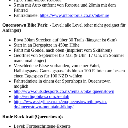
5 min mit Auto entfernt von Rotorua und 20min mit dem
Fahrrad
Fahrradmiete:
https://www.mtbrotorua.co.nz/bikehire
Queenstown Bike Park:
- Level: alle Level (eher nicht geeignet für
Anfänger)
Etwa 30km Strecken auf über 30 Trails (längster ist 6km)
Start in an Bergspitze in 450m Höhe
Fahrt mit Gondel nach oben (inspiriert vom Skifahren)
Geöffnet von September bis Mai (9 Uhr- 17 Uhr, im Sommer
manchmal länger)
Verschiedene Pässe vorhanden, von einer Fahrt,
Halbtagspass, Ganztagspass bis hin zu 100 Fahrten am besten
einen Tagespass für 100 NZD wählen
Fahrradmiete in einem der Sportshops in Queenstown
möglich
http://www.outsidesports.co.nz/rentals/bike-queenstown
http://vertigobikes.co.nz/rental/
https://www.skyline.co.nz/en/queenstown/things-to-
do/queenstown-mountain-biking/
Rude Rock trail (Queenstown):
Level: Fortgeschrittene-Experte