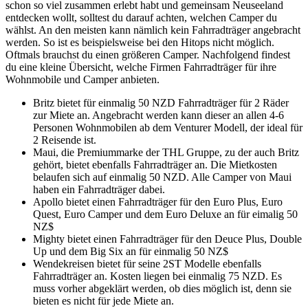
schon so viel zusammen erlebt habt und gemeinsam Neuseeland
entdecken wollt, solltest du darauf achten, welchen Camper du
wählst. An den meisten kann nämlich kein Fahrradträger angebracht
werden. So ist es beispielsweise bei den Hitops nicht möglich.
Oftmals brauchst du einen größeren Camper. Nachfolgend findest
du eine kleine Übersicht, welche Firmen Fahrradträger für ihre
Wohnmobile und Camper anbieten.
Britz bietet für einmalig 50 NZD Fahrradträger für 2 Räder
zur Miete an. Angebracht werden kann dieser an allen 4-6
Personen Wohnmobilen ab dem Venturer Modell, der ideal für
2 Reisende ist.
Maui, die Premiummarke der THL Gruppe, zu der auch Britz
gehört, bietet ebenfalls Fahrradträger an. Die Mietkosten
belaufen sich auf einmalig 50 NZD. Alle Camper von Maui
haben ein Fahrradträger dabei.
Apollo bietet einen Fahrradträger für den Euro Plus, Euro
Quest, Euro Camper und dem Euro Deluxe an für eimalig 50
NZ$
Mighty bietet einen Fahrradträger für den Deuce Plus, Double
Up und dem Big Six an für einmalig 50 NZ$
Wendekreisen bietet für seine 2ST Modelle ebenfalls
Fahrradträger an. Kosten liegen bei einmalig 75 NZD. Es
muss vorher abgeklärt werden, ob dies möglich ist, denn sie
bieten es nicht für jede Miete an.