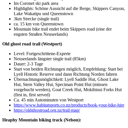
Im Coronet ski park area
Highlights: Schöne Aussicht auf die Berge, Skippers Canyon,
Lake Wakatipu und Queenstown
3km Strecke (single trail)
ca. 15 km von Queenstown
Mountain bike trail endet beim Skippers road (eine der
engsten Straßen Neuseelands)
Old ghost road trail (Westport)
Level: Fortgeschrittene-Experte
Neuseelands längster single trail (85km)
Dauer: 2-3 Tage
Start von beiden Richtungen möglich, Empfehlung: Start bei
Lyell Historic Reserve und dann Richtung Norden fahren
Übernachtungsmöglichkeit: Lyell Saddle Hut, Ghost Lake
Hut, Stern Valley Hut, Speciman Point Hut (müssen
vorgebucht werden), Goat Creek Hut, Mokihinui Forks Hut
(first in, first served)
Ca. 45 min Autominuten von Westport
https://www.habitatsports.co.nz/products/book-your-bike-hire
https://oldghostroad.org.nz/trail-map/
Heaphy Mountain biking track (Nelson):