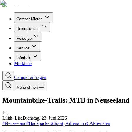
Camper Mieten
Reiseplanung
Reisetyp
Service
Infothek
Merkliste
Camper anfragen
Menü öffnen
Mountainbike-Trails: MTB in Neuseeland
L
L
Lilith, Lisa
Dienstag, 23. Juni 2026
#
Neuseeland
#
Backpacker
#
Sport, Adrenalin & Aktivitäten