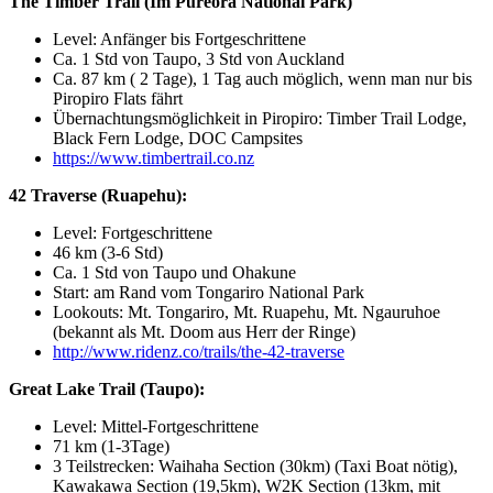
The Timber Trail (Im Pureora National Park)
Level: Anfänger bis Fortgeschrittene
Ca. 1 Std von Taupo, 3 Std von Auckland
Ca. 87 km ( 2 Tage), 1 Tag auch möglich, wenn man nur bis
Piropiro Flats fährt
Übernachtungsmöglichkeit in Piropiro: Timber Trail Lodge,
Black Fern Lodge, DOC Campsites
https://www.timbertrail.co.nz
42 Traverse (Ruapehu):
Level: Fortgeschrittene
46 km (3-6 Std)
Ca. 1 Std von Taupo und Ohakune
Start: am Rand vom Tongariro National Park
Lookouts: Mt. Tongariro, Mt. Ruapehu, Mt. Ngauruhoe
(bekannt als Mt. Doom aus Herr der Ringe)
http://www.ridenz.co/trails/the-42-traverse
Great Lake Trail (Taupo):
Level: Mittel-Fortgeschrittene
71 km (1-3Tage)
3 Teilstrecken: Waihaha Section (30km) (Taxi Boat nötig),
Kawakawa Section (19,5km), W2K Section (13km, mit