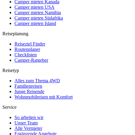
Camper mieten Kanada
Camper mieten USA
Camper mieten Namibia
Camper mieten Südafrika
Camper mieten Island
Reiseplanung
Reiseziel Finder
Routenplaner
Checklisten
Camper-Ratgeber
Reisetyp
Alles zum Thema 4WD
Familienreisen
Junge Reisende
Wohnmobilreisen mit Komfort
Service
So arbeiten wir
Unser Team
Alle Vermieter
Ergänzende Angebote