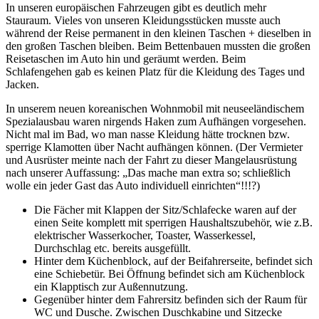
In unseren europäischen Fahrzeugen gibt es deutlich mehr
Stauraum. Vieles von unseren Kleidungsstücken musste auch
während der Reise permanent in den kleinen Taschen + dieselben in
den großen Taschen bleiben. Beim Bettenbauen mussten die großen
Reisetaschen im Auto hin und geräumt werden. Beim
Schlafengehen gab es keinen Platz für die Kleidung des Tages und
Jacken.
In unserem neuen koreanischen Wohnmobil mit neuseeländischem
Spezialausbau waren nirgends Haken zum Aufhängen vorgesehen.
Nicht mal im Bad, wo man nasse Kleidung hätte trocknen bzw.
sperrige Klamotten über Nacht aufhängen können. (Der Vermieter
und Ausrüster meinte nach der Fahrt zu dieser Mangelausrüstung
nach unserer Auffassung: „Das mache man extra so; schließlich
wolle ein jeder Gast das Auto individuell einrichten“!!!?)
Die Fächer mit Klappen der Sitz/Schlafecke waren auf der
einen Seite komplett mit sperrigen Haushaltszubehör, wie z.B.
elektrischer Wasserkocher, Toaster, Wasserkessel,
Durchschlag etc. bereits ausgefüllt.
Hinter dem Küchenblock, auf der Beifahrerseite, befindet sich
eine Schiebetür. Bei Öffnung befindet sich am Küchenblock
ein Klapptisch zur Außennutzung.
Gegenüber hinter dem Fahrersitz befinden sich der Raum für
WC und Dusche. Zwischen Duschkabine und Sitzecke