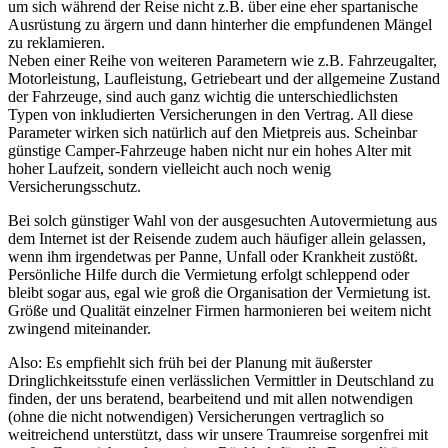
um sich während der Reise nicht z.B. über eine eher spartanische
Ausrüstung zu ärgern und dann hinterher die empfundenen Mängel
zu reklamieren.
Neben einer Reihe von weiteren Parametern wie z.B. Fahrzeugalter,
Motorleistung, Laufleistung, Getriebeart und der allgemeine Zustand
der Fahrzeuge, sind auch ganz wichtig die unterschiedlichsten
Typen von inkludierten Versicherungen in den Vertrag. All diese
Parameter wirken sich natürlich auf den Mietpreis aus. Scheinbar
günstige Camper-Fahrzeuge haben nicht nur ein hohes Alter mit
hoher Laufzeit, sondern vielleicht auch noch wenig
Versicherungsschutz.
Bei solch günstiger Wahl von der ausgesuchten Autovermietung aus
dem Internet ist der Reisende zudem auch häufiger allein gelassen,
wenn ihm irgendetwas per Panne, Unfall oder Krankheit zustößt.
Persönliche Hilfe durch die Vermietung erfolgt schleppend oder
bleibt sogar aus, egal wie groß die Organisation der Vermietung ist.
Größe und Qualität einzelner Firmen harmonieren bei weitem nicht
zwingend miteinander.
Also: Es empfiehlt sich früh bei der Planung mit äußerster
Dringlichkeitsstufe einen verlässlichen Vermittler in Deutschland zu
finden, der uns beratend, bearbeitend und mit allen notwendigen
(ohne die nicht notwendigen) Versicherungen vertraglich so
weitreichend unterstützt, dass wir unsere Traumreise sorgenfrei mit