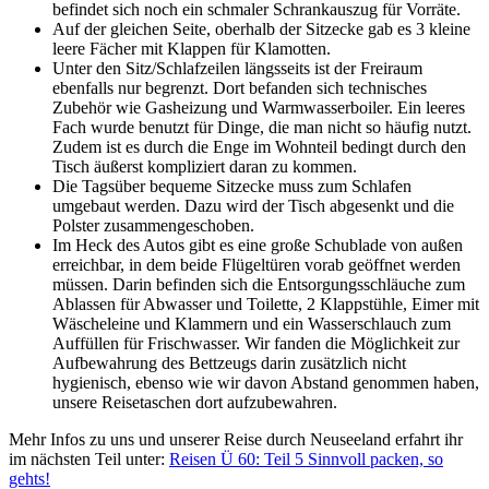
befindet sich noch ein schmaler Schrankauszug für Vorräte.
Auf der gleichen Seite, oberhalb der Sitzecke gab es 3 kleine
leere Fächer mit Klappen für Klamotten.
Unter den Sitz/Schlafzeilen längsseits ist der Freiraum
ebenfalls nur begrenzt. Dort befanden sich technisches
Zubehör wie Gasheizung und Warmwasserboiler. Ein leeres
Fach wurde benutzt für Dinge, die man nicht so häufig nutzt.
Zudem ist es durch die Enge im Wohnteil bedingt durch den
Tisch äußerst kompliziert daran zu kommen.
Die Tagsüber bequeme Sitzecke muss zum Schlafen
umgebaut werden. Dazu wird der Tisch abgesenkt und die
Polster zusammengeschoben.
Im Heck des Autos gibt es eine große Schublade von außen
erreichbar, in dem beide Flügeltüren vorab geöffnet werden
müssen. Darin befinden sich die Entsorgungsschläuche zum
Ablassen für Abwasser und Toilette, 2 Klappstühle, Eimer mit
Wäscheleine und Klammern und ein Wasserschlauch zum
Auffüllen für Frischwasser. Wir fanden die Möglichkeit zur
Aufbewahrung des Bettzeugs darin zusätzlich nicht
hygienisch, ebenso wie wir davon Abstand genommen haben,
unsere Reisetaschen dort aufzubewahren.
Mehr Infos zu uns und unserer Reise durch Neuseeland erfahrt ihr
im nächsten Teil unter:
Reisen Ü 60: Teil 5 Sinnvoll packen, so
gehts!