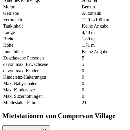
Alter des Fahrzeugs
2000-04
Motor
Benzin
Getriebe
Automatik
Verbrauch
12,0 L/100 km
Tankinhalt
Keine Angabe
Länge
4,40 m
Breite
1,80 m
Höhe
1,71 m
Innenhöhe
Keine Angabe
Zugelassene Personen
5
davon max. Erwachsene
5
davon max. Kinder
0
Kindersitz-Halterungen
0
Max. Babyschalen
0
Max. Kindersitze
0
Max. Sitzerhöhungen
0
Mindestalter Fahrer
21
Mietstationen von Campervan Village