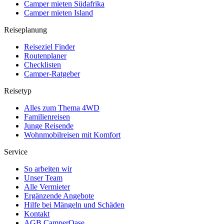
Camper mieten Südafrika
Camper mieten Island
Reiseplanung
Reiseziel Finder
Routenplaner
Checklisten
Camper-Ratgeber
Reisetyp
Alles zum Thema 4WD
Familienreisen
Junge Reisende
Wohnmobilreisen mit Komfort
Service
So arbeiten wir
Unser Team
Alle Vermieter
Ergänzende Angebote
Hilfe bei Mängeln und Schäden
Kontakt
AGB CamperOase