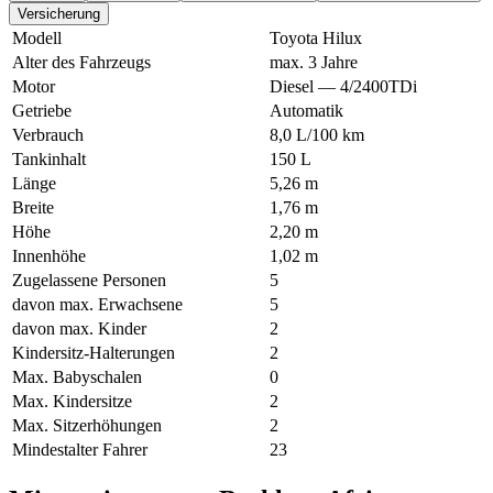
Versicherung
Modell
Toyota Hilux
Alter des Fahrzeugs
max. 3 Jahre
Motor
Diesel — 4/2400TDi
Getriebe
Automatik
Verbrauch
8,0 L/100 km
Tankinhalt
150 L
Länge
5,26 m
Breite
1,76 m
Höhe
2,20 m
Innenhöhe
1,02 m
Zugelassene Personen
5
davon max. Erwachsene
5
davon max. Kinder
2
Kindersitz-Halterungen
2
Max. Babyschalen
0
Max. Kindersitze
2
Max. Sitzerhöhungen
2
Mindestalter Fahrer
23