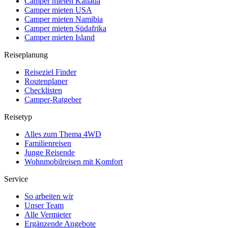
Camper mieten Kanada
Camper mieten USA
Camper mieten Namibia
Camper mieten Südafrika
Camper mieten Island
Reiseplanung
Reiseziel Finder
Routenplaner
Checklisten
Camper-Ratgeber
Reisetyp
Alles zum Thema 4WD
Familienreisen
Junge Reisende
Wohnmobilreisen mit Komfort
Service
So arbeiten wir
Unser Team
Alle Vermieter
Ergänzende Angebote