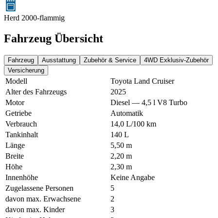
Herd 2000-flammig
Fahrzeug Übersicht
Fahrzeug
Ausstattung
Zubehör & Service
4WD Exklusiv-Zubehör
Versicherung
Modell
Toyota Land Cruiser
Alter des Fahrzeugs
2025
Motor
Diesel — 4,5 l V8 Turbo
Getriebe
Automatik
Verbrauch
14,0 L/100 km
Tankinhalt
140 L
Länge
5,50 m
Breite
2,20 m
Höhe
2,30 m
Innenhöhe
Keine Angabe
Zugelassene Personen
5
davon max. Erwachsene
2
davon max. Kinder
3